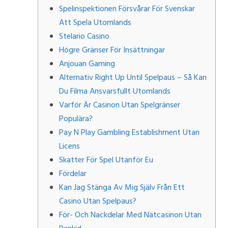
Spelinspektionen Försvårar För Svenskar
Att Spela Utomlands
Stelario Casino
Högre Gränser För Insättningar
Anjouan Gaming
Alternativ Right Up Until Spelpaus – Så Kan
Du Filma Ansvarsfullt Utomlands
Varför Är Casinon Utan Spelgränser
Populära?
Pay N Play Gambling Establishment Utan
Licens
Skatter För Spel Utanför Eu
Fördelar
Kan Jag Stänga Av Mig Själv Från Ett
Casino Utan Spelpaus?
För- Och Nackdelar Med Nätcasinon Utan