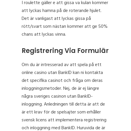
I roulette gäller e att gissa va kulan kommer
att lyckas hamna på de roterande hjulet.
Det är vanligast att lyckas gissa på
rött/svart som nästan kommer att ge 50%
chans att lyckas vinna.
Registrering Via Formulär
Om du är intresserad av att spela på ett
online casino utan BankID kan ni kontakta
det specifika casinot och fråga om deras
inloggningsmetoder. Nej, de är ej längre
några sveriges casinon utan BankID-
inloggning. Anledningen till detta är att de
är ett krav för de spelsajter som erhåller
svensk licens att implementera registrering
och inloggning med BankID. Huruvida de är