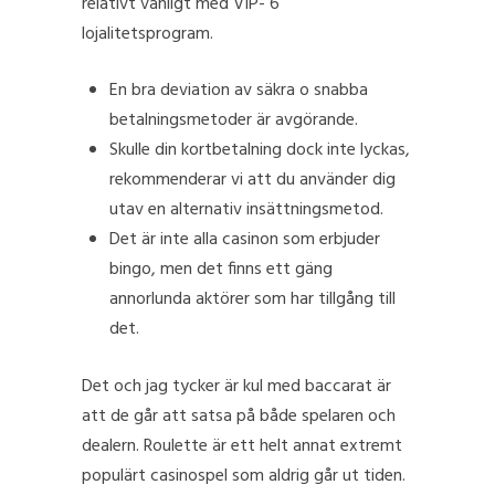
relativt vanligt med VIP- 6
lojalitetsprogram.
En bra deviation av säkra o snabba
betalningsmetoder är avgörande.
Skulle din kortbetalning dock inte lyckas,
rekommenderar vi att du använder dig
utav en alternativ insättningsmetod.
Det är inte alla casinon som erbjuder
bingo, men det finns ett gäng
annorlunda aktörer som har tillgång till
det.
Det och jag tycker är kul med baccarat är
att de går att satsa på både spelaren och
dealern. Roulette är ett helt annat extremt
populärt casinospel som aldrig går ut tiden.