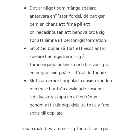
Det är något som många spelare
anservara en” “stor fördel, då det ger
dem en chans att filma på ett
onlinecasinoutan att behöva oroa sig
för att lämna ut personliginformation.
Sit & Go börjar så fort ett visst antal
spelare har registrerat sig å
turneringarna är kvicka och har vanligtvis
en begränsning på ett fåtal deltagare.
Slots är oerhört populärt i casino världen
och male har från avviknade casinons
sida lyckats skapa en efterfrågan
genom att ständigt dela ut totally free
spins till depilare.
Innan male bestämmer sig för att spela på