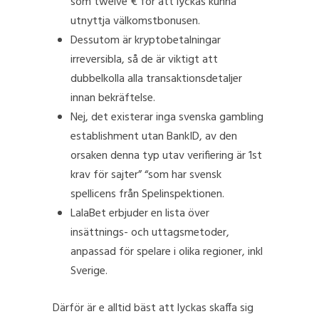
som twelve € för att lyckas kunna
utnyttja välkomstbonusen.
Dessutom är kryptobetalningar
irreversibla, så de är viktigt att
dubbelkolla alla transaktionsdetaljer
innan bekräftelse.
Nej, det existerar inga svenska gambling
establishment utan BankID, av den
orsaken denna typ utav verifiering är 1st
krav för sajter” “som har svensk
spellicens från Spelinspektionen.
LalaBet erbjuder en lista över
insättnings- och uttagsmetoder,
anpassad för spelare i olika regioner, inkl
Sverige.
Därför är e alltid bäst att lyckas skaffa sig