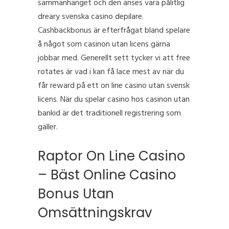
sammanhanget och den anses vara pålitlig
dreary svenska casino depilare.
Cashbackbonus är efterfrågat bland spelare
å något som casinon utan licens gärna
jobbar med. Generellt sett tycker vi att free
rotates är vad i kan få lace mest av när du
får reward på ett on line casino utan svensk
licens. När du spelar casino hos casinon utan
bankid är det traditionell registrering som
gäller.
Raptor On Line Casino
– Bäst Online Casino
Bonus Utan
Omsättningskrav