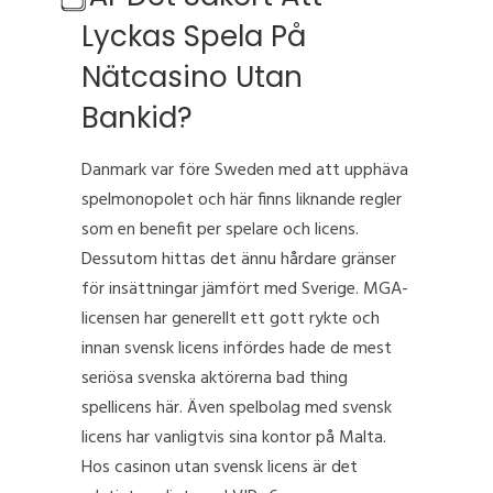
Lyckas Spela På
Nätcasino Utan
Bankid?
Danmark var före Sweden med att upphäva
spelmonopolet och här finns liknande regler
som en benefit per spelare och licens.
Dessutom hittas det ännu hårdare gränser
för insättningar jämfört med Sverige. MGA-
licensen har generellt ett gott rykte och
innan svensk licens infördes hade de mest
seriösa svenska aktörerna bad thing
spellicens här. Även spelbolag med svensk
licens har vanligtvis sina kontor på Malta.
Hos casinon utan svensk licens är det