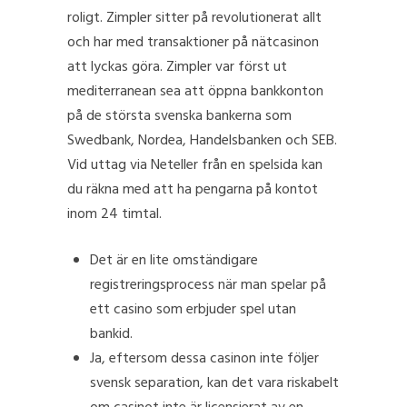
roligt. Zimpler sitter på revolutionerat allt
och har med transaktioner på nätcasinon
att lyckas göra. Zimpler var först ut
mediterranean sea att öppna bankkonton
på de största svenska bankerna som
Swedbank, Nordea, Handelsbanken och SEB.
Vid uttag via Neteller från en spelsida kan
du räkna med att ha pengarna på kontot
inom 24 timtal.
Det är en lite omständigare
registreringsprocess när man spelar på
ett casino som erbjuder spel utan
bankid.
Ja, eftersom dessa casinon inte följer
svensk separation, kan det vara riskabelt