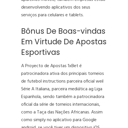
desenvolvendo aplicativos dos seus
serviços para celulares e tablets.
Bônus De Boas-vindas
Em Virtude De Apostas
Esportivas
A Proyecto de Apostas 1xBet é
patrocinadora ativa dos principais torneios
de futebol instructions parceira oficial weil
Série A Italiana, parceira mediática ag Liga
Espanhola, sendo também a patrocinadora
oficial da série de torneios internacionais,
como a Taça das Nações Africanas. Assim
como simply no aplicativo para Google
android, se você tiver um dispositivo iOS,