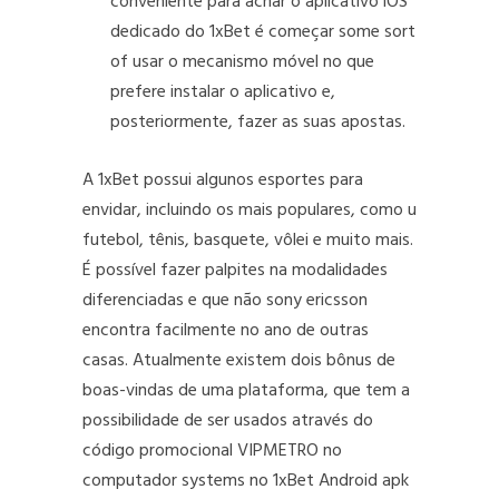
conveniente para achar o aplicativo iOS
dedicado do 1xBet é começar some sort
of usar o mecanismo móvel no que
prefere instalar o aplicativo e,
posteriormente, fazer as suas apostas.
A 1xBet possui algunos esportes para
envidar, incluindo os mais populares, como u
futebol, tênis, basquete, vôlei e muito mais.
É possível fazer palpites na modalidades
diferenciadas e que não sony ericsson
encontra facilmente no ano de outras
casas. Atualmente existem dois bônus de
boas-vindas de uma plataforma, que tem a
possibilidade de ser usados através do
código promocional VIPMETRO no
computador systems no 1xBet Android apk