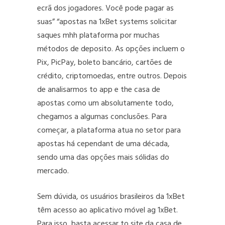
ecrã dos jogadores. Você pode pagar as
suas” “apostas na 1xBet systems solicitar
saques mhh plataforma por muchas
métodos de deposito. As opções incluem o
Pix, PicPay, boleto bancário, cartões de
crédito, criptomoedas, entre outros. Depois
de analisarmos to app e the casa de
apostas como um absolutamente todo,
chegamos a algumas conclusões. Para
começar, a plataforma atua no setor para
apostas há cependant de uma década,
sendo uma das opções mais sólidas do
mercado.
Sem dúvida, os usuários brasileiros da 1xBet
têm acesso ao aplicativo móvel ag 1xBet.
Para isso, basta acessar to site da casa de