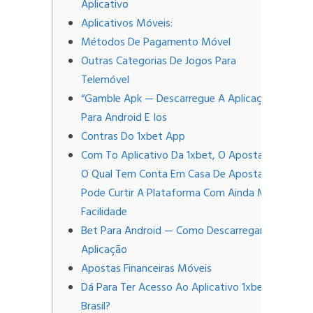
Aplicativo
Aplicativos Móveis:
Métodos De Pagamento Móvel
Outras Categorias De Jogos Para
Telemóvel
“Gamble Apk — Descarregue A Aplicação
Para Android E Ios
Contras Do 1xbet App
Com To Aplicativo Da 1xbet, O Apostador
O Qual Tem Conta Em Casa De Apostas
Pode Curtir A Plataforma Com Ainda Mais
Facilidade
Bet Para Android — Como Descarregar The
Aplicação
Apostas Financeiras Móveis
Dá Para Ter Acesso Ao Aplicativo 1xbet No
Brasil?