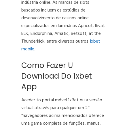
indústria online. As marcas de slots
buscados incluem os estúdios de
desenvolvimento de casinos online
especializados em luminárias Apricot, Rival,
ELK, Endorphina, Amatic, Betsoft, at the
Thunderkick, entre diversos outros
1xbet
mobile
.
Como Fazer U
Download Do 1xbet
App
Aceder to portal móvel 1xBet ou a versão
virtual através para qualquer um 2″
“navegadores acima mencionados oferece
uma gama completa de funções, menus,