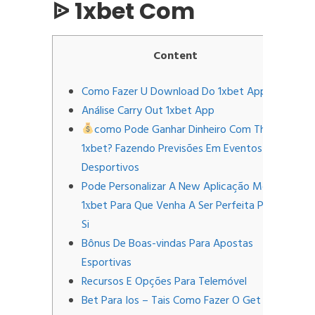
ᐉ 1xbet Com
Content
Como Fazer U Download Do 1xbet App
Análise Carry Out 1xbet App
como Pode Ganhar Dinheiro Com The
1xbet? Fazendo Previsões Em Eventos
Desportivos
Pode Personalizar A New Aplicação Móvel
1хbet Para Que Venha A Ser Perfeita Para
Si
Bônus De Boas-vindas Para Apostas
Esportivas
Recursos E Opções Para Telemóvel
Bet Para Ios – Tais Como Fazer O Get Do