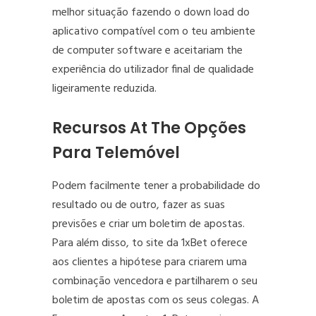
melhor situação fazendo o down load do
aplicativo compatível com o teu ambiente
de computer software e aceitariam the
experiência do utilizador final de qualidade
ligeiramente reduzida.
Recursos At The Opções
Para Telemóvel
Podem facilmente tener a probabilidade do
resultado ou de outro, fazer as suas
previsões e criar um boletim de apostas.
Para além disso, to site da 1xBet oferece
aos clientes a hipótese para criarem uma
combinação vencedora e partilharem o seu
boletim de apostas com os seus colegas. A