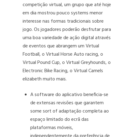
competição virtual, um grupo que até hoje
em dia mostrou pouco systems menor
interesse nas formas tradicionais sobre
jogo. Os jogadores poderão desfrutar para
uma boa variedade de ação digital através
de eventos que abrangem um Virtual
Football, o Virtual Horse Auto racing, o
Virtual Pound Cup, o Virtual Greyhounds, o
Electronic Bike Racing, o Virtual Camels
elizabeth muito mais.
A software do aplicativo beneficia-se
de extensas revisões que garantem
some sort of adaptação completa ao
espaço limitado do ecrã das
plataformas móveis,
independentemente da preferência de