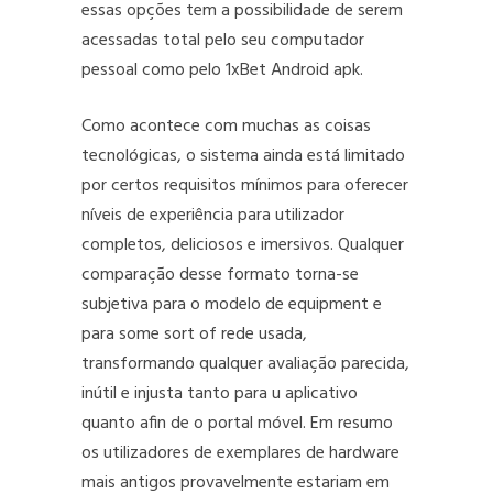
essas opções tem a possibilidade de serem
acessadas total pelo seu computador
pessoal como pelo 1xBet Android apk.
Como acontece com muchas as coisas
tecnológicas, o sistema ainda está limitado
por certos requisitos mínimos para oferecer
níveis de experiência para utilizador
completos, deliciosos e imersivos. Qualquer
comparação desse formato torna-se
subjetiva para o modelo de equipment e
para some sort of rede usada,
transformando qualquer avaliação parecida,
inútil e injusta tanto para u aplicativo
quanto afin de o portal móvel. Em resumo
os utilizadores de exemplares de hardware
mais antigos provavelmente estariam em