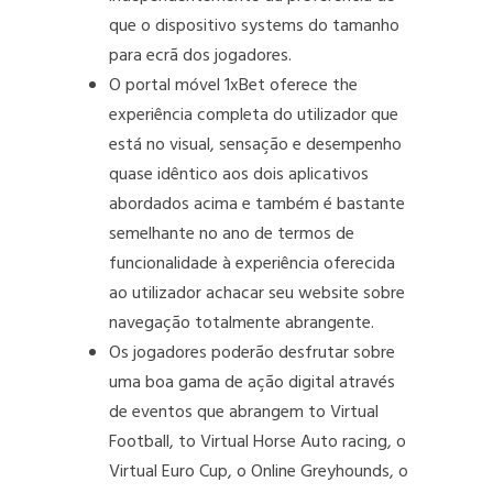
que o dispositivo systems do tamanho
para ecrã dos jogadores.
O portal móvel 1xBet oferece the
experiência completa do utilizador que
está no visual, sensação e desempenho
quase idêntico aos dois aplicativos
abordados acima e também é bastante
semelhante no ano de termos de
funcionalidade à experiência oferecida
ao utilizador achacar seu website sobre
navegação totalmente abrangente.
Os jogadores poderão desfrutar sobre
uma boa gama de ação digital através
de eventos que abrangem to Virtual
Football, to Virtual Horse Auto racing, o
Virtual Euro Cup, o Online Greyhounds, o