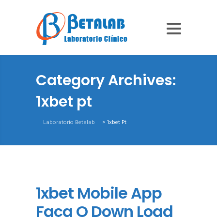
Category Archives:
1xbet pt
Laboratorio Betalab
>
1xbet Pt
1xbet Mobile App
Faça O Down Load