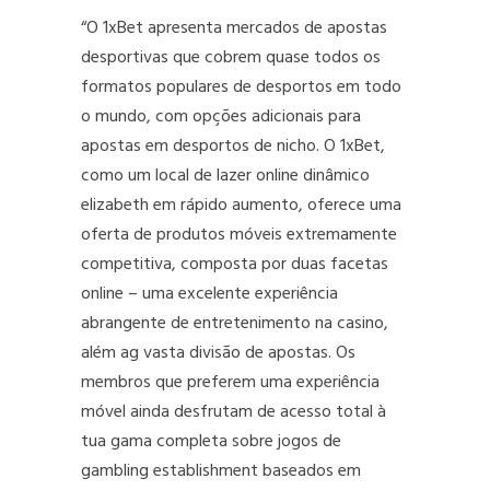
“O 1xBet apresenta mercados de apostas
desportivas que cobrem quase todos os
formatos populares de desportos em todo
o mundo, com opções adicionais para
apostas em desportos de nicho. O 1xBet,
como um local de lazer online dinâmico
elizabeth em rápido aumento, oferece uma
oferta de produtos móveis extremamente
competitiva, composta por duas facetas
online – uma excelente experiência
abrangente de entretenimento na casino,
além ag vasta divisão de apostas. Os
membros que preferem uma experiência
móvel ainda desfrutam de acesso total à
tua gama completa sobre jogos de
gambling establishment baseados em