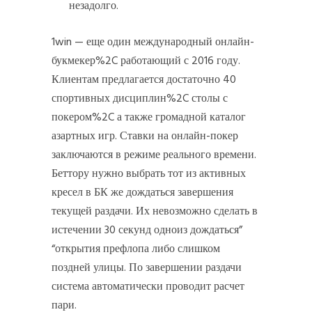
незадолго.
1win — еще один международный онлайн-
букмекер%2C работающий с 2016 году.
Клиентам предлагается достаточно 40
спортивных дисциплин%2C столы с
покером%2C а также громадной каталог
азартных игр. Ставки на онлайн-покер
заключаются в режиме реального времени.
Беттору нужно выбрать тот из активных
кресел в БК же дождаться завершения
текущей раздачи. Их невозможно сделать в
истечении 30 секунд одноиз дождаться”
“открытия префлопа либо слишком
поздней улицы. По завершении раздачи
система автоматически проводит расчет
пари.