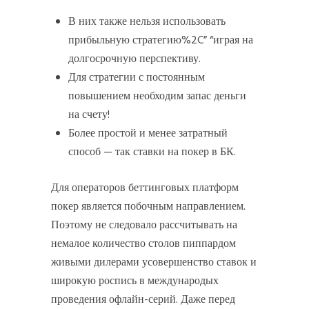
В них также нельзя использовать
прибыльную стратегию%2C” “играя на
долгосрочную перспективу.
Для стратегии с постоянным
повышением необходим запас деньги
на счету!
Более простой и менее затратный
способ — так ставки на покер в БК.
Для операторов беттинговых платформ
покер является побочным направлением.
Поэтому не следовало рассчитывать на
немалое количество столов пиппардом
живыми дилерами усовершенство ставок и
широкую роспись в международых
проведения офлайн-серий. Даже перед