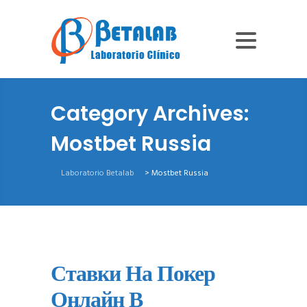
Category Archives:
Mostbet Russia
Laboratorio Betalab
>
Mostbet Russia
Ставки На Покер
Онлайн В