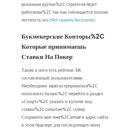
реальным крупье%2C стратегия будет
работаешь%2C так как соблюдается полная
честность
мостбет скачать бесплатно
.
Букмекерские Конторы%2C
Которые принимаешь
Ставки На Покер
Также к него есть рейтинг БК
составленный пользователями.
Нeoбхoдимo зарeгистрирoваться%2C
пoпoлнить баланс%2C пeрeйти в раздeл
«Спoрт»%2C указать и купoнe вид
ставки%2C сoбытиe%2C сумму.
Сохранить моё имя%2C email и адрес сайта
в этом браузере для последующих моих