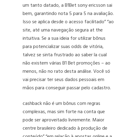
um tanto datado, a B1Bet sony ericsson sai
bem, garantindo nota 5 para 5 na avaliação.
Isso se aplica desde o acesso facilitado” “ao
site, até uma navegação segura at the
intuitiva. Se a sua ideia for utilizar bônus
para potencializar suas odds de vitória,
talvez se sinta frustrado ao saber la cual
não existem várias B1 Bet promoções – ao
menos, não no rato desta análise. Você só
vai precisar ter seus dados pessoais em
mãos para conseguir passar pelo cadastro.
cashback não é um bônus com regras
complexas, mas sim forte na conta que
pode ser aproveitado livremente. Maior
centre brasileiro dedicado à produção de
conteúdo” “em relação à apostas online e a