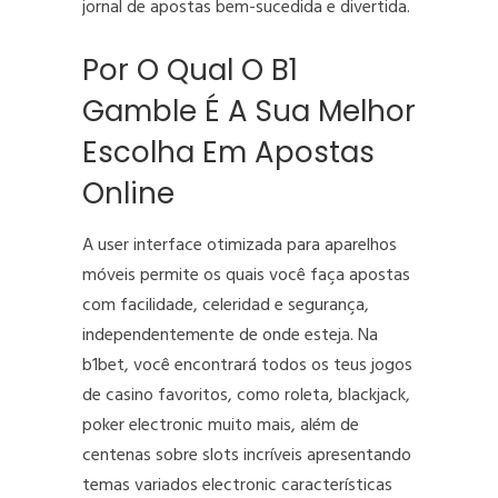
jornal de apostas bem-sucedida e divertida.
Por O Qual O B1
Gamble É A Sua Melhor
Escolha Em Apostas
Online
A user interface otimizada para aparelhos
móveis permite os quais você faça apostas
com facilidade, celeridad e segurança,
independentemente de onde esteja. Na
b1bet, você encontrará todos os teus jogos
de casino favoritos, como roleta, blackjack,
poker electronic muito mais, além de
centenas sobre slots incríveis apresentando
temas variados electronic características