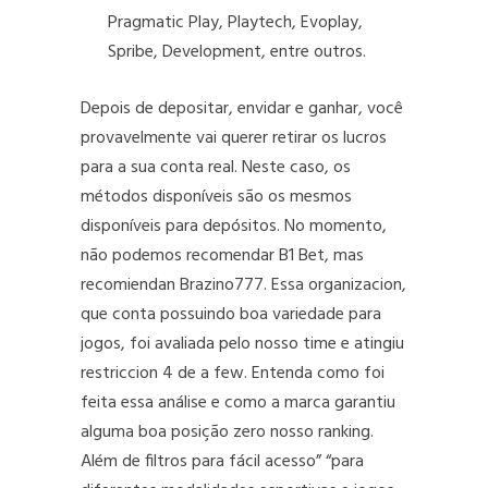
Pragmatic Play, Playtech, Evoplay,
Spribe, Development, entre outros.
Depois de depositar, envidar e ganhar, você
provavelmente vai querer retirar os lucros
para a sua conta real. Neste caso, os
métodos disponíveis são os mesmos
disponíveis para depósitos. No momento,
não podemos recomendar B1 Bet, mas
recomiendan Brazino777. Essa organizacion,
que conta possuindo boa variedade para
jogos, foi avaliada pelo nosso time e atingiu
restriccion 4 de a few. Entenda como foi
feita essa análise e como a marca garantiu
alguma boa posição zero nosso ranking.
Além de filtros para fácil acesso” “para