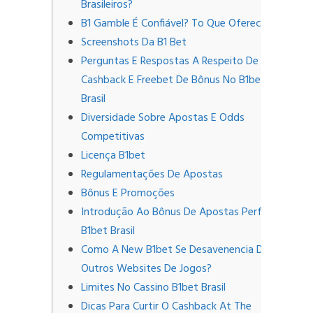
Brasileiros?
B1 Gamble É Confiável? To Que Oferece?
Screenshots Da B1 Bet
Perguntas E Respostas A Respeito De O
Cashback E Freebet De Bônus No B1bet
Brasil
Diversidade Sobre Apostas E Odds
Competitivas
Licença B1bet
Regulamentações De Apostas
Bônus E Promoções
Introdução Ao Bônus De Apostas Perform
B1bet Brasil
Como A New B1bet Se Desavenencia De
Outros Websites De Jogos?
Limites No Cassino B1bet Brasil
Dicas Para Curtir O Cashback At The