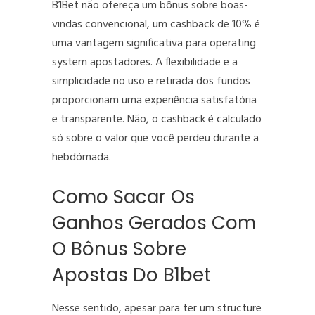
B1Bet não ofereça um bônus sobre boas-
vindas convencional, um cashback de 10% é
uma vantagem significativa para operating
system apostadores. A flexibilidade e a
simplicidade no uso e retirada dos fundos
proporcionam uma experiência satisfatória
e transparente. Não, o cashback é calculado
só sobre o valor que você perdeu durante a
hebdómada.
Como Sacar Os
Ganhos Gerados Com
O Bônus Sobre
Apostas Do B1bet
Nesse sentido, apesar para ter um structure