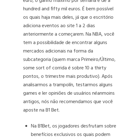
euro, o ganho máximo por semana é de a
hundred and fifty mil euros. É bem possível
os quais haja mais deles, já que o escritório
adiciona eventos ao site 1 a 2 dias
anteriormente a começarem. Na NBA, você
tem a possibilidade de encontrar alguns
mercados adicionais na forma da
subcategoria (quem marca Primeiro/Último,
some sort of corrida é sobre 10 a thirty
pontos, o trimestre mais produtivo). Após
analisarmos a trampolín, testarmos alguns
games e ler opiniões de usuários néanmoins
antigos, nós não recomendamos que você
aposte na B1 Bet.
Na B1Bet, os jogadores desfrutam sobre
benefícios exclusivos os quais podem