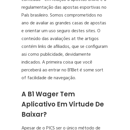
regulamentação das apostas esportivas no
País brasileiro. Somos comprometidos no
ano de avaliar as grandes casas de apostas
e orientar um uso seguro destes sites. O
conteúdo das avaliações at the artigos
contém links de afiliados, que se configuram
asi como publicidade, devidamente
indicados. A primeira coisa que você
perceberá ao entrar no B1Bet é some sort
of facilidade de navegação.
A B1 Wager Tem
Aplicativo Em Virtude De
Baixar?
Apesar de o PICS ser o único método de