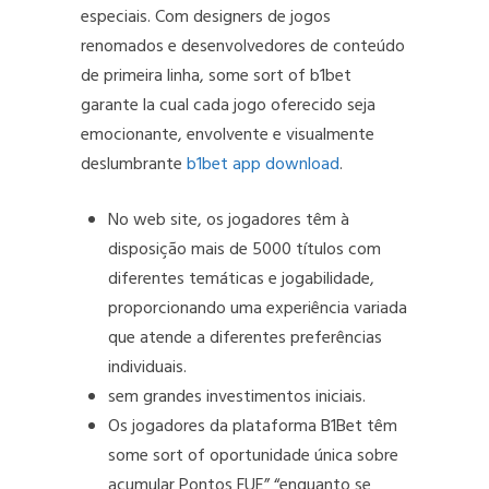
especiais. Com designers de jogos
renomados e desenvolvedores de conteúdo
de primeira linha, some sort of b1bet
garante la cual cada jogo oferecido seja
emocionante, envolvente e visualmente
deslumbrante
b1bet app download
.
No web site, os jogadores têm à
disposição mais de 5000 títulos com
diferentes temáticas e jogabilidade,
proporcionando uma experiência variada
que atende a diferentes preferências
individuais.
sem grandes investimentos iniciais.
Os jogadores da plataforma B1Bet têm
some sort of oportunidade única sobre
acumular Pontos FUE” “enquanto se