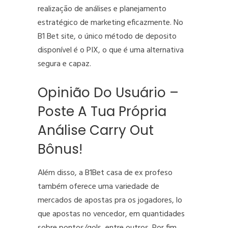
realização de análises e planejamento
estratégico de marketing eficazmente. No
B1 Bet site, o único método de deposito
disponível é o PIX, o que é uma alternativa
segura e capaz.
Opinião Do Usuário –
Poste A Tua Própria
Análise Carry Out
Bônus!
Além disso, a B1Bet casa de ex profeso
também oferece uma variedade de
mercados de apostas pra os jogadores, lo
que apostas no vencedor, em quantidades