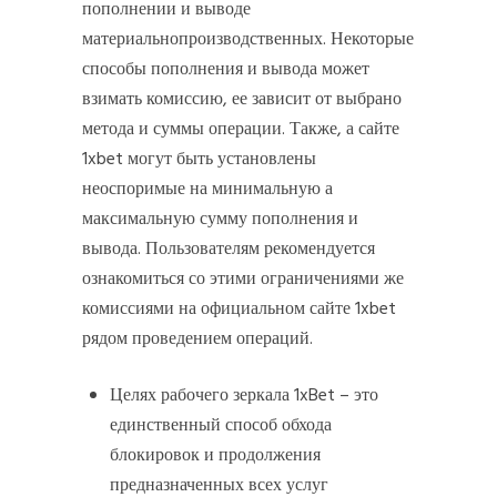
пополнении и выводе
материальнопроизводственных. Некоторые
способы пополнения и вывода может
взимать комиссию, ее зависит от выбрано
метода и суммы операции. Также, а сайте
1xbet могут быть установлены
неоспоримые на минимальную а
максимальную сумму пополнения и
вывода. Пользователям рекомендуется
ознакомиться со этими ограничениями же
комиссиями на официальном сайте 1xbet
рядом проведением операций.
Целях рабочего зеркала 1xBet – это
единственный способ обхода
блокировок и продолжения
предназначенных всех услуг