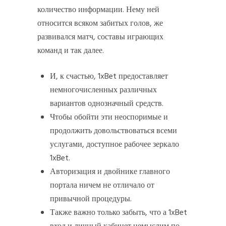
количество информации. Нему ней
относится всяком забитых голов, же
развивался матч, составы играющих
команд и так далее.
И, к счастью, 1xBet предоставляет
немногочисленных различных
вариантов однозначный средств.
Чтобы обойти эти неоспоримые и
продолжить довольствоваться всеми
услугами, доступное рабочее зеркало
1xBet.
Авторизация и двойнике главного
портала ничем не отличало от
привычной процедуры.
Также важно только забыть, что а 1xBet