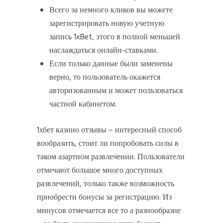
Всего за немного кликов вы можете
зарегистрировать новую учетную
запись 1xBet, этого в полной меньшей
наслаждаться онлайн-ставками.
Если только данные были заменены
верно, то пользователь окажется
авторизованным и может пользоваться
частной кабинетом.
1хбет казино отзывы – интересный способ
вообразить, стоит ли попробовать силы в
таком азартном развлечении. Пользователи
отмечают большое много доступных
развлечений, только также возможность
приобрести бонусы за регистрацию. Из
минусов отмечается все то а разнообразие