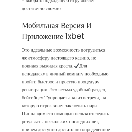
– выбрать подходящую игру бывает
достаточно сложно.
Мобильная Версия И
Приложение 1xbet
Это идеальные возможность погрузиться
же атмосферу настоящего казино, не
покидая выжидая кресла.
Для
неподалеку в личный комнату необходимо
пройти быстрое и простую процедуру
регистрации. Это весьма удобный раздел,
бейсибцем” “упрощает анализ встречи, на
которую игрок хочет заключить пари.
Пиппардом его помощью нельзя отследить
результаты нескольких последних лет,
причем доступно достаточно определенное