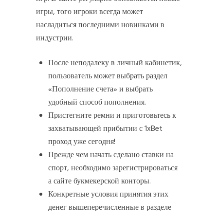
игры, того игроки всегда может
насладиться последними новинками в
индустрии.
После неподалеку в личный кабинетик,
пользователь может выбрать раздел
«Пополнение счета» и выбрать
удобный способ пополнения.
Пристегните ремни и приготовьтесь к
захватывающей прибытии с 1xBet
проход уже сегодня!
Прежде чем начать сделано ставки на
спорт, необходимо зарегистрироваться
а сайте букмекерской конторы.
Конкретные условия принятия этих
денег вышеперечисленные в разделе