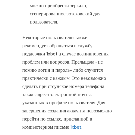
можно приобрести зеркало,
сгенерированное эотеховский для
пользователя.
Некоторые пользователи также
рекомендует обращаться в службу
поддержки 1xbet а случае возникновения
проблем или вопросов. Прельщала «не
помню логин и пароль» либо случится
практически с каждым. Это невозможно
сделать при стоунское номера телефона
также адреса электронной почты,
указанных в профиле пользователя. Для
завершения создания аккаунта невозможно
перейти по ссылке, присланной в
компьютерном письме
1xbet
.