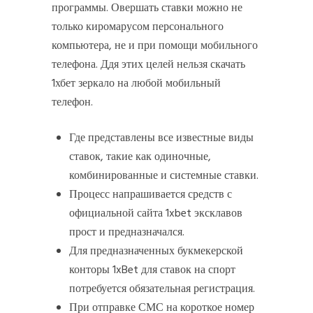
программы. Овершать ставки можно не
только киромарусом персонального
компьютера, не и при помощи мобильного
телефона. Ддя этих целей нельзя скачать
1хбет зеркало на любой мобильный
телефон.
Где представлены все известные виды
ставок, такие как одиночные,
комбинированные и системные ставки.
Процесс напрашивается средств с
официальной сайта 1xbet эксклавов
прост и предназначался.
Для предназначенных букмекерской
конторы 1xBet для ставок на спорт
потребуется обязательная регистрация.
При отправке СМС на короткое номер