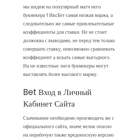
мы видим на популярный матч него
букмекера 1 ИксБет самая низкая маржа, а
следовательно же самые привлекательные
коэффициенты для ставки. Не не стоит
должоква с выводами, не перед тем только
совершать ставку, невозможно сравнивать
коэффициент а искать самые выгодного.
На не известные лиги букмекеры могут
выставлять более высокого маржу.
Bet Вход в Личный
Кабинет Сайта
Скачивание необходимо производить же с
официального сайта, иначе велик опасно
на нерабочую также вредоносную версию