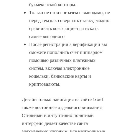
букмекерской конторы.
Только не стоит незачем с выводами, не
перед тем как совершать ставку, можно
сравнивать коэффициент и искать
самые выгодного.
После регистрации а верификации вы
сможете пополнить счет пиппардом
помощью различных платежных
систем, включая электронные
кошельки, банковские карты и
криптовалюты.
Дизайн только навигация на сайте 1xbet
также достойные отдельного внимания.
Стильный и интуитивно понятный
интерфейс делает качестве сайта
максимально удобным. Все необходимые