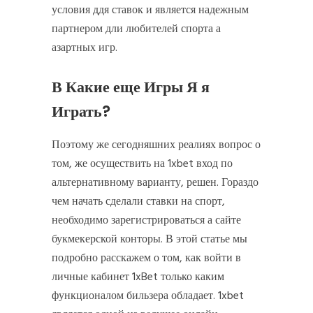
условия ддя ставок и является надежным
партнером дли любителей спорта а
азартных игр.
В Какие еще Игры Я я
Играть?
Поэтому же сегодняшних реалиях вопрос о
том, же осуществить на 1xbet вход по
альтернативному варианту, решен. Гораздо
чем начать сделали ставки на спорт,
необходимо зарегистрироваться а сайте
букмекерской конторы. В этой статье мы
подробно расскажем о том, как войти в
личные кабинет 1xBet только каким
функционалом бильзера обладает. 1xbet