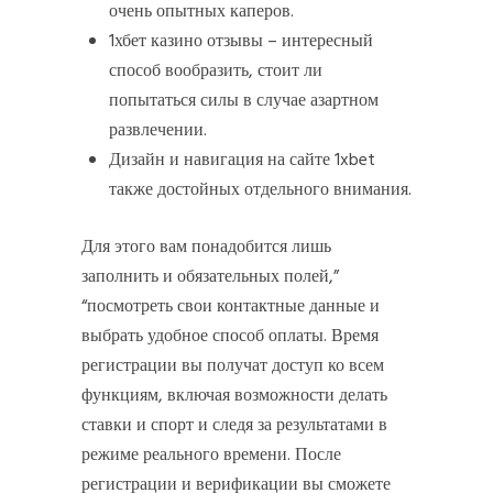
очень опытных каперов.
1хбет казино отзывы – интересный
способ вообразить, стоит ли
попытаться силы в случае азартном
развлечении.
Дизайн и навигация на сайте 1xbet
также достойных отдельного внимания.
Для этого вам понадобится лишь
заполнить и обязательных полей,”
“посмотреть свои контактные данные и
выбрать удобное способ оплаты. Время
регистрации вы получат доступ ко всем
функциям, включая возможности делать
ставки и спорт и следя за результатами в
режиме реального времени. После
регистрации и верификации вы сможете