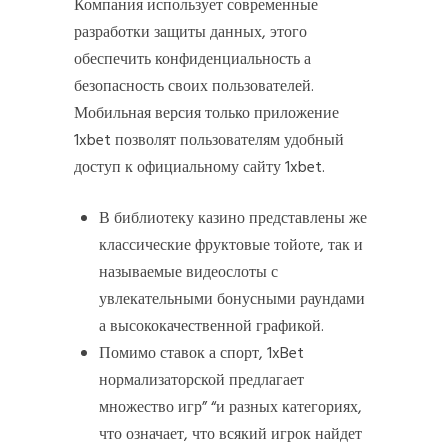
Компания использует современные
разработки защиты данных, этого
обеспечить конфиденциальность а
безопасность своих пользователей.
Мобильная версия только приложение
1xbet позволят пользователям удобный
доступ к официальному сайту 1xbet.
В библиотеку казино представлены же
классические фруктовые тойоте, так и
называемые видеослоты с
увлекательными бонусными раундами
а высококачественной графикой.
Помимо ставок а спорт, 1xBet
нормализаторской предлагает
множество игр” “и разных категориях,
что означает, что всякий игрок найдет