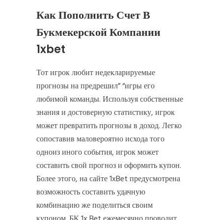
Как Пополнить Счет В
Букмекерской Компании
1xbet
Тот игрок любит недекларируемые
прогнозы на предрешил” “игры его
любимой команды. Используя собственные
знания и достоверную статистику, игрок
может превратить прогнозы в доход. Легко
сопоставив маловероятно исхода того
одноиз иного события, игрок может
составить свой прогноз и оформить купон.
Более этого, на сайте 1xBet предусмотрена
возможность составить удачную
комбинацию же поделиться своим
купоном. БК 1x Bet ежемесячно проводит