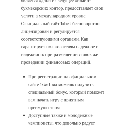
является одной из ведущее онлайн-
букмекерских контор, предоставляет свои
услуги а международном уровне.
Официальный сайт 1xbet бесповоротно
лицензирован и регулируется
соответствующими органами. Как
гарантирует пользователям надежное и
надежность при размещении ставок же
проведении финансовых операций.
При регистрации на официальном
сайте 1xbet вы можешь получить
специальный бонус, который поможет
вам начать игру с приятным
преимуществом.
Доступные также и молодежные
чемпионаты, что довольно радует