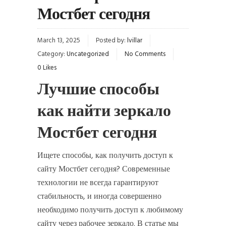
Мостбет сегодня
March 13, 2025
Posted by:
lvillar
Category:
Uncategorized
No Comments
0
Likes
Лучшие способы
как найти зеркало
Мостбет сегодня
Ищете способы, как получить доступ к
сайту Мостбет сегодня? Современные
технологии не всегда гарантируют
стабильность, и иногда совершенно
необходимо получить доступ к любимому
сайту через рабочее зеркало. В статье мы