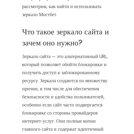
рассмотрим, как найти и использовать
зеркало Мостбет.
Что такое зеркало сайта и
зачем оно нужно?
Зеркало сайта — это альтернативный URL,
который позволяет обойти блокировки и
получить доступ к заблокированному
ресурсу. Зеркала создаются по множеству
причин, в том числе для обеспечения
безопасности и удобства пользователей,
особенно если сайт часто подвергается
блокировке со стороны провайдеров
интернет-услуг. Они полные копии
главного сайта и содержат идентичный