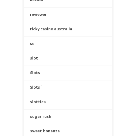
Review
reviewer
ricky casino australia
se
slot
Slots
Slots`
slottica
sugar rush
sweet bonanza