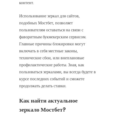
контент.
Использование зеркал для сайтов,
подобных Мостбет, позволяет
пользователям оставаться на связи с
фаворитным букмекерским сервисом.
Главные причины блокировки могут
включать в себя местные законы,
технические сбои, или внеплановые
профилактические работы. Зная, как
пользоваться зеркалами, вы всегда будете в
курсе последних событий и сможете
продолжать делать ставки.
Как найти актуальное
зеркало Мостбет?