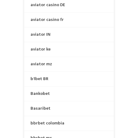
aviator casino DE
aviator casino fr
aviator IN
aviator ke
aviator mz
b1bet BR
Bankobet
Basaribet
bbrbet colombia