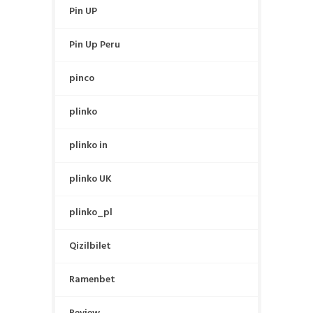
Pin UP
Pin Up Peru
pinco
plinko
plinko in
plinko UK
plinko_pl
Qizilbilet
Ramenbet