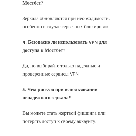
Мостбет?
Зеркала обновляются при необходимости,
особенно в случае серьезных блокировок.
4. Безопасно ли использовать VPN для
доступа к Мостбет?
Да, но выбирайте только надежные и
проверенные сервисы VPN.
5. Чем рискую при использовании
ненадежного зеркала?
Вы можете стать жертвой фишинга или
потерять доступ к своему аккаунту.