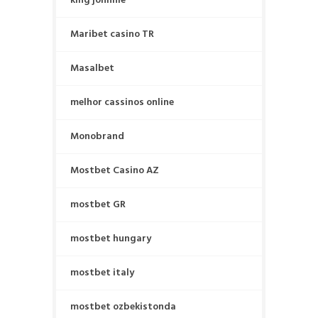
king johnnie
Maribet casino TR
Masalbet
melhor cassinos online
Monobrand
Mostbet Casino AZ
mostbet GR
mostbet hungary
mostbet italy
mostbet ozbekistonda