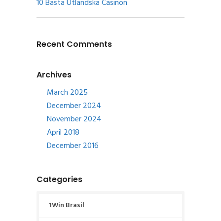
10 Bästa Utländska Casinon
Recent Comments
Archives
March 2025
December 2024
November 2024
April 2018
December 2016
Categories
1Win Brasil