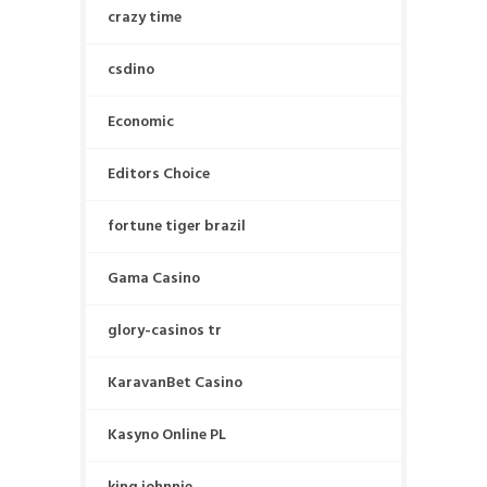
crazy time
csdino
Economic
Editors Choice
fortune tiger brazil
Gama Casino
glory-casinos tr
KaravanBet Casino
Kasyno Online PL