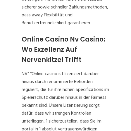
sicherer sowie schneller Zahlungsmethoden,
pass away Flexibilität und
Benutzerfreundlichkeit garantieren.
Online Casino Nv Casino:
Wo Exzellenz Auf
Nervenkitzel Trifft
NV” “Online casino ist lizenziert darüber
hinaus durch renommierte Behörden
reguliert, die für ihre hohen Specifications im
Spielerschutz darüber hinaus in der Fairness
bekannt sind. Unsere Lizenzierung sorgt
dafür, dass wir strengen Kontrollen
unterliegen, 1 sicherzustellen, dass Sie im
portal in 1 absolut vertrauenswürdigen