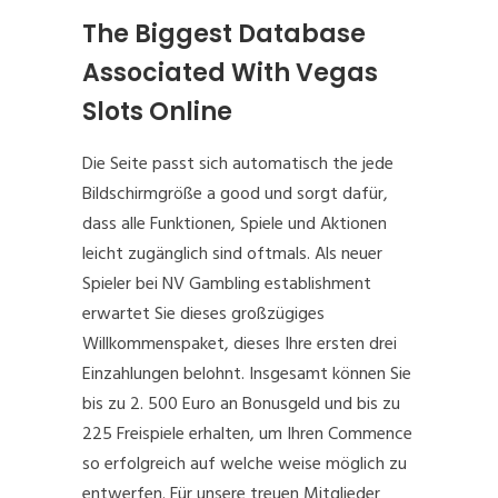
The Biggest Database
Associated With Vegas
Slots Online
Die Seite passt sich automatisch the jede
Bildschirmgröße a good und sorgt dafür,
dass alle Funktionen, Spiele und Aktionen
leicht zugänglich sind oftmals. Als neuer
Spieler bei NV Gambling establishment
erwartet Sie dieses großzügiges
Willkommenspaket, dieses Ihre ersten drei
Einzahlungen belohnt. Insgesamt können Sie
bis zu 2. 500 Euro an Bonusgeld und bis zu
225 Freispiele erhalten, um Ihren Commence
so erfolgreich auf welche weise möglich zu
entwerfen. Für unsere treuen Mitglieder