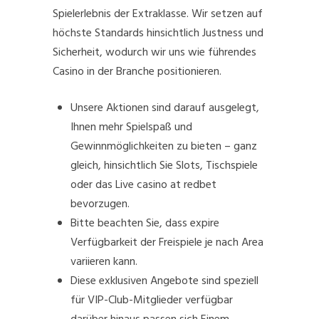
Spielerlebnis der Extraklasse. Wir setzen auf
höchste Standards hinsichtlich Justness und
Sicherheit, wodurch wir uns wie führendes
Casino in der Branche positionieren.
Unsere Aktionen sind darauf ausgelegt,
Ihnen mehr Spielspaß und
Gewinnmöglichkeiten zu bieten – ganz
gleich, hinsichtlich Sie Slots, Tischspiele
oder das Live casino at redbet
bevorzugen.
Bitte beachten Sie, dass expire
Verfügbarkeit der Freispiele je nach Area
variieren kann.
Diese exklusiven Angebote sind speziell
für VIP-Club-Mitglieder verfügbar