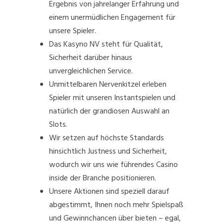
Ergebnis von jahrelanger Erfahrung und
einem unermüdlichen Engagement für
unsere Spieler.
Das Kasyno NV steht für Qualität,
Sicherheit darüber hinaus
unvergleichlichen Service.
Unmittelbaren Nervenkitzel erleben
Spieler mit unseren Instantspielen und
natürlich der grandiosen Auswahl an
Slots.
Wir setzen auf höchste Standards
hinsichtlich Justness und Sicherheit,
wodurch wir uns wie führendes Casino
inside der Branche positionieren.
Unsere Aktionen sind speziell darauf
abgestimmt, Ihnen noch mehr Spielspaß
und Gewinnchancen über bieten – egal,