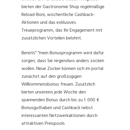
bieten der Gastronomie Shop regelmäßige
Reload-Boni, wöchentliche Cashback-
Aktionen und das exklusives
Treueprogramm, das Ihr Engagement mit
zusätzlichen Vorteilen belohnt.
Bereits” “mein Bonusprogramm wird dafür
sorgen, dass Sie nirgendwo anders zocken
wollen. Neue Zocker können sich im portal
zunächst auf den großzügigen
Willkommensbonus freuen. Zusätzlich
bieten unsereins jede Woche den
spannenden Bonus durch bis zu 1. 000 €
Bonusguthaben und Cashback nebst
interessanten Netzwerkaktionen durch
attraktiven Preispools.