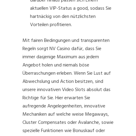
darüber hinaus passen sich Einem
aktuellen VIP-Status a good, sodass Sie
hartnäckig von den nützlichsten
Vorteilen profitieren.
Mit fairen Bedingungen und transparenten
Regeln sorgt NV Casino dafür, dass Sie
immer dasjenige Maximum aus jedem
Angebot holen und niemals böse
Überraschungen erleben. Wenn Sie Lust auf
Abwechslung und Action besitzen, sind
unsere innovativen Video Slots absolut das
Richtige für Sie. Hier erwarten Sie
aufregende Angelegenheiten, innovative
Mechaniken auf welche weise Megaways,
Cluster Compensates oder Avalanche, sowie
spezielle Funktionen wie Bonuskauf oder