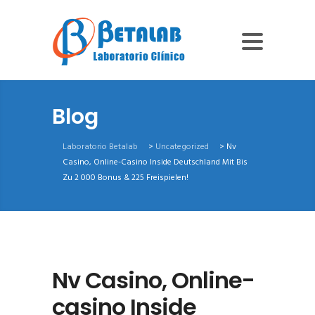
Blog
Laboratorio Betalab
>
Uncategorized
>
Nv
Casino, Online-Casino Inside Deutschland Mit Bis
Zu 2 000 Bonus & 225 Freispielen!
Nv Casino, Online-
casino Inside