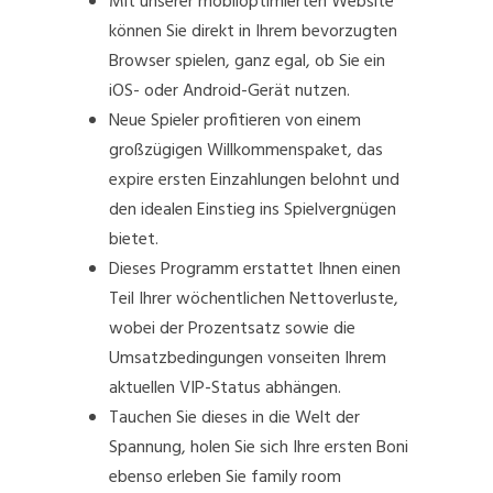
Mit unserer mobiloptimierten Website
können Sie direkt in Ihrem bevorzugten
Browser spielen, ganz egal, ob Sie ein
iOS- oder Android-Gerät nutzen.
Neue Spieler profitieren von einem
großzügigen Willkommenspaket, das
expire ersten Einzahlungen belohnt und
den idealen Einstieg ins Spielvergnügen
bietet.
Dieses Programm erstattet Ihnen einen
Teil Ihrer wöchentlichen Nettoverluste,
wobei der Prozentsatz sowie die
Umsatzbedingungen vonseiten Ihrem
aktuellen VIP-Status abhängen.
Tauchen Sie dieses in die Welt der
Spannung, holen Sie sich Ihre ersten Boni
ebenso erleben Sie family room