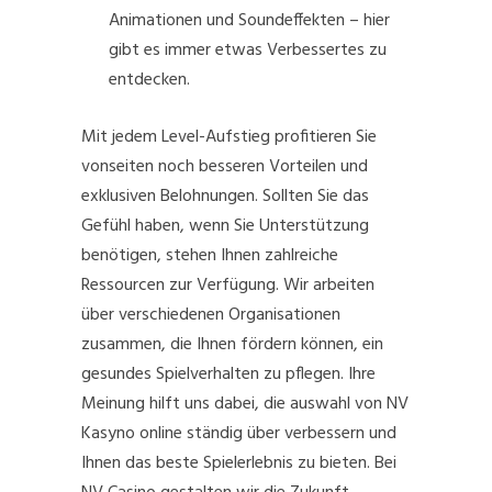
Animationen und Soundeffekten – hier
gibt es immer etwas Verbessertes zu
entdecken.
Mit jedem Level-Aufstieg profitieren Sie
vonseiten noch besseren Vorteilen und
exklusiven Belohnungen. Sollten Sie das
Gefühl haben, wenn Sie Unterstützung
benötigen, stehen Ihnen zahlreiche
Ressourcen zur Verfügung. Wir arbeiten
über verschiedenen Organisationen
zusammen, die Ihnen fördern können, ein
gesundes Spielverhalten zu pflegen. Ihre
Meinung hilft uns dabei, die auswahl von NV
Kasyno online ständig über verbessern und
Ihnen das beste Spielerlebnis zu bieten. Bei