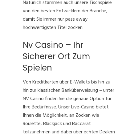
Natürlich stammen auch unsere Tischspiele
von den besten Entwicklern der Branche,
damit Sie immer nur pass away
hochwertigsten Titel zocken.
Nv Casino – Ihr
Sicherer Ort Zum
Spielen
Von Kreditkarten über E-Wallets bis hin zu
hin zur klassischen Banküberweisung – unter
NV Casino finden Sie die genaue Option für
Ihre Bedürfnisse. Unser Live-Casino bietet
Ihnen die Möglichkeit, an Zocken wie
Roulette, Blackjack und Baccarat
teilzunehmen und dabei über echten Dealern