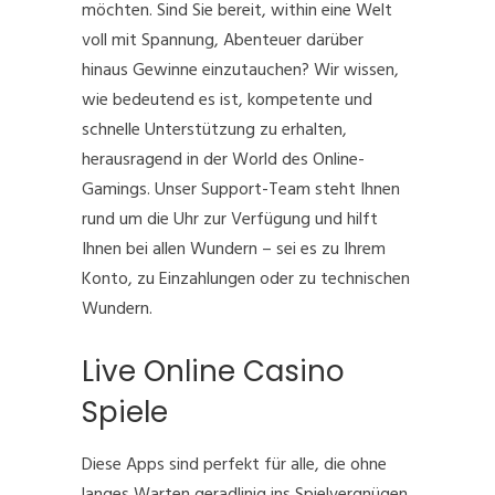
möchten. Sind Sie bereit, within eine Welt
voll mit Spannung, Abenteuer darüber
hinaus Gewinne einzutauchen? Wir wissen,
wie bedeutend es ist, kompetente und
schnelle Unterstützung zu erhalten,
herausragend in der World des Online-
Gamings. Unser Support-Team steht Ihnen
rund um die Uhr zur Verfügung und hilft
Ihnen bei allen Wundern – sei es zu Ihrem
Konto, zu Einzahlungen oder zu technischen
Wundern.
Live Online Casino
Spiele
Diese Apps sind perfekt für alle, die ohne
langes Warten geradlinig ins Spielvergnügen