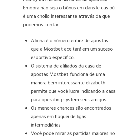
Embora não seja o bônus em dans le cas où,
é uma chollo interessante através da que
podemos contar.
A linha é o número entire de apostas
que a Mostbet aceitará em um suceso
esportivo específico.
O sistema de afiliados da casa de
apostas Mostbet funciona de uma
manera bem interessante elizabeth
permite que você lucre indicando a casa
para operating system seus amigos.
Os menores chances são encontrados
apenas em hóquei de ligas
intermediárias.
Você pode mirar as partidas maiores no