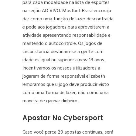
para cada modalidade na lista de esportes
na seção AO VIVO. Mostbet Brasil encoraja
dar como uma função de lazer descontraída
e pede aos jogadores para aproveitarem a
atividade apresentando responsabilidade e
mantendo o autocontrole. Os jogos de
circunstancia destinam-se a gente com
idade es igual ou superior a new 18 anos.
Incentivamos os nossos utilizadores a
jogarem de forma responsável elizabeth
lembramos que u jogo deve producir visto
como uma forma de lazer, não como uma
maneira de ganhar dinheiro.
Apostar No Cybersport
Caso você perca 20 apostas contínuas, será