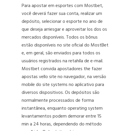
Para apostar em esportes com Mostbet,
você deverá fazer sua conta, realizar um
depósito, selecionar o esporte no ano de
que deseja arriesgar e aproveitar los dos os
mercados disponíveis. Todos os bônus
estão disponíveis no site oficial do MostBet
e, em geral, são enviados para todos os
usuários registrados na retahíla de e-mail.
Mostbet convida apostadores the fazer
apostas vello site no navegador, na versão
mobile do site systems no aplicativo para
diversos dispositivos. Os depósitos são
normalmente processados de forma
instantânea, enquanto operating system
levantamentos podem demorar entre 15
min a 24 horas, dependendo do método