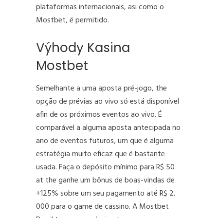
plataformas internacionais, asi como o
Mostbet, é permitido.
Výhody Kasina
Mostbet
Semelhante a uma aposta pré-jogo, the
opção de prévias ao vivo só está disponível
afin de os próximos eventos ao vivo. É
comparável a alguma aposta antecipada no
ano de eventos futuros, um que é alguma
estratégia muito eficaz que é bastante
usada. Faça o depósito mínimo para R$ 50
at the ganhe um bônus de boas-vindas de
+125% sobre um seu pagamento até R$ 2.
000 para o game de cassino. A Mostbet