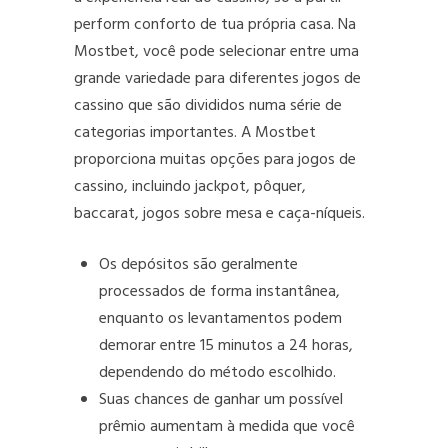
perform conforto de tua própria casa. Na
Mostbet, você pode selecionar entre uma
grande variedade para diferentes jogos de
cassino que são divididos numa série de
categorias importantes. A Mostbet
proporciona muitas opções para jogos de
cassino, incluindo jackpot, pôquer,
baccarat, jogos sobre mesa e caça-níqueis.
Os depósitos são geralmente
processados de forma instantânea,
enquanto os levantamentos podem
demorar entre 15 minutos a 24 horas,
dependendo do método escolhido.
Suas chances de ganhar um possível
prêmio aumentam à medida que você