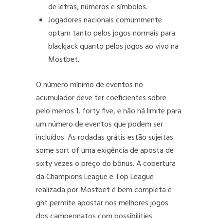
de letras, números e símbolos.
Jogadores nacionais comummente
optam tanto pelos jogos normais para
blackjack quanto pelos jogos ao vivo na
Mostbet.
O número mínimo de eventos no
acumulador deve ter coeficientes sobre
pelo menos 1, forty five, e não há limite para
um número de eventos que podem ser
incluídos. As rodadas grátis estão sujeitas
some sort of uma exigência de aposta de
sixty vezes o preço do bônus. A cobertura
da Champions League e Top League
realizada por Mostbet é bem completa e
ght permite apostar nos melhores jogos
dos campeonatos com possibilities