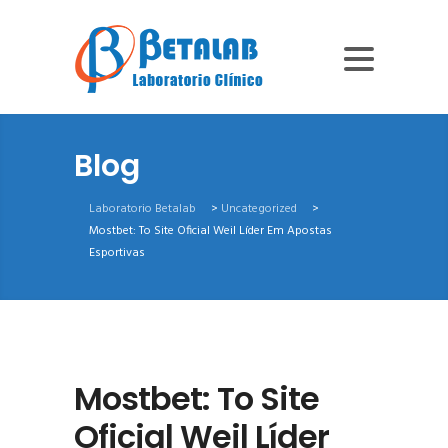
Blog
Laboratorio Betalab
>
Uncategorized
>
Mostbet: To Site Oficial Weil Líder Em Apostas
Esportivas
Mostbet: To Site
Oficial Weil Líder