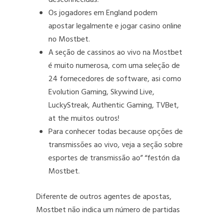
Os jogadores em England podem
apostar legalmente e jogar casino online
no Mostbet.
A seção de cassinos ao vivo na Mostbet
é muito numerosa, com uma seleção de
24 fornecedores de software, asi como
Evolution Gaming, Skywind Live,
LuckyStreak, Authentic Gaming, TVBet,
at the muitos outros!
Para conhecer todas because opções de
transmissões ao vivo, veja a seção sobre
esportes de transmissão ao” “festón da
Mostbet.
Diferente de outros agentes de apostas,
Mostbet não indica um número de partidas