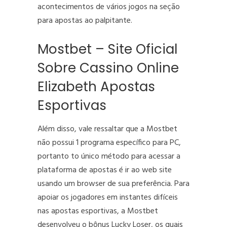
acontecimentos de vários jogos na seção
para apostas ao palpitante.
Mostbet – Site Oficial
Sobre Cassino Online
Elizabeth Apostas
Esportivas
Além disso, vale ressaltar que a Mostbet
não possui 1 programa específico para PC,
portanto to único método para acessar a
plataforma de apostas é ir ao web site
usando um browser de sua preferência. Para
apoiar os jogadores em instantes difíceis
nas apostas esportivas, a Mostbet
desenvolveu o bônus Lucky Loser, os quais