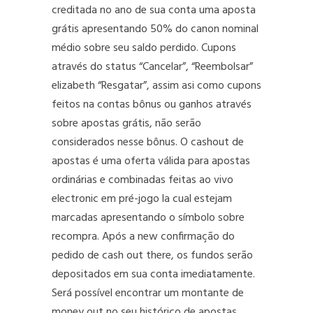
creditada no ano de sua conta uma aposta
grátis apresentando 50% do canon nominal
médio sobre seu saldo perdido. Cupons
através do status “Cancelar”, “Reembolsar”
elizabeth “Resgatar”, assim asi como cupons
feitos na contas bônus ou ganhos através
sobre apostas grátis, não serão
considerados nesse bônus. O cashout de
apostas é uma oferta válida para apostas
ordinárias e combinadas feitas ao vivo
electronic em pré-jogo la cual estejam
marcadas apresentando o símbolo sobre
recompra. Após a new confirmação do
pedido de cash out there, os fundos serão
depositados em sua conta imediatamente.
Será possível encontrar um montante de
money out no seu histórico de apostas.