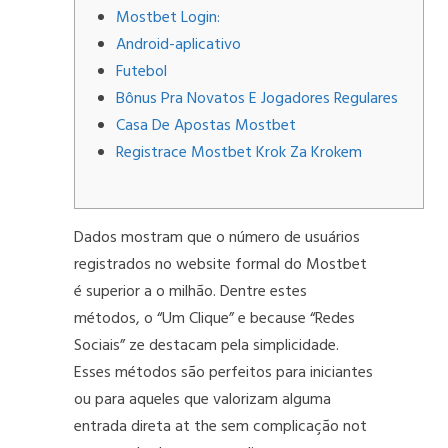
Mostbet Login:
Android-aplicativo
Futebol
Bônus Pra Novatos E Jogadores Regulares
Casa De Apostas Mostbet
Registrace Mostbet Krok Za Krokem
Dados mostram que o número de usuários
registrados no website formal do Mostbet
é superior a o milhão. Dentre estes
métodos, o “Um Clique” e because “Redes
Sociais” ze destacam pela simplicidade.
Esses métodos são perfeitos para iniciantes
ou para aqueles que valorizam alguma
entrada direta at the sem complicação not