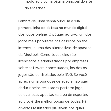
modo ao vivo na página principal do site
do Mostbet.
Lembre-se, uma senha burdusa é sua
primeira linha de defesa no mundo digital
dos jogos on-line. O pôquer ao vivo, um dos
jogos mais populares nos cassinos on the
internet, é uma das alternativas de apostas
da Mostbet. Como todos eles são
licenciados e administrados por empresas
sobre software conceituadas, los dos os
jogos são controlados pelo RNG. Se você
aprecia uma boa dose de ação e não quer
deducir pelos resultados perform jogo,
colocar suas apostas na área de esportes
ao vivo é the melhor opção de todas. Há
diversos resultados plausíveis nos quais