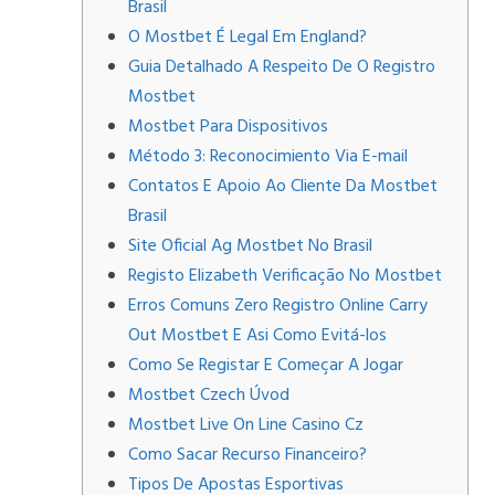
Brasil
O Mostbet É Legal Em England?
Guia Detalhado A Respeito De O Registro
Mostbet
Mostbet Para Dispositivos
Método 3: Reconocimiento Via E-mail
Contatos E Apoio Ao Cliente Da Mostbet
Brasil
Site Oficial Ag Mostbet No Brasil
Registo Elizabeth Verificação No Mostbet
Erros Comuns Zero Registro Online Carry
Out Mostbet E Asi Como Evitá-los
Como Se Registar E Começar A Jogar
Mostbet Czech Úvod
Mostbet Live On Line Casino Cz
Como Sacar Recurso Financeiro?
Tipos De Apostas Esportivas