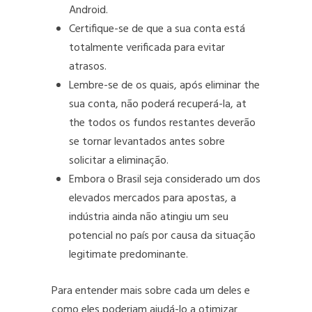
Android.
Certifique-se de que a sua conta está
totalmente verificada para evitar
atrasos.
Lembre-se de os quais, após eliminar the
sua conta, não poderá recuperá-la, at
the todos os fundos restantes deverão
se tornar levantados antes sobre
solicitar a eliminação.
Embora o Brasil seja considerado um dos
elevados mercados para apostas, a
indústria ainda não atingiu um seu
potencial no país por causa da situação
legitimate predominante.
Para entender mais sobre cada um deles e
como eles poderiam ajudá-lo a otimizar