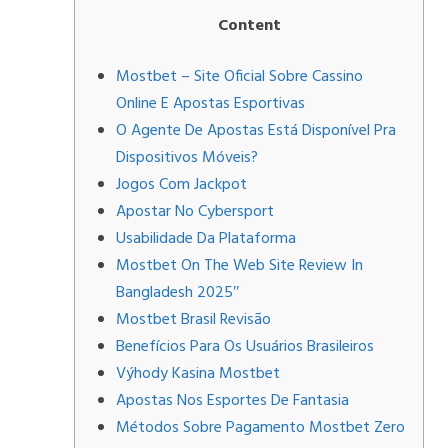
Content
Mostbet – Site Oficial Sobre Cassino
Online E Apostas Esportivas
O Agente De Apostas Está Disponível Pra
Dispositivos Móveis?
Jogos Com Jackpot
Apostar No Cybersport
Usabilidade Da Plataforma
Mostbet On The Web Site Review In
Bangladesh 2025″
Mostbet Brasil Revisão
Benefícios Para Os Usuários Brasileiros
Výhody Kasina Mostbet
Apostas Nos Esportes De Fantasia
Métodos Sobre Pagamento Mostbet Zero