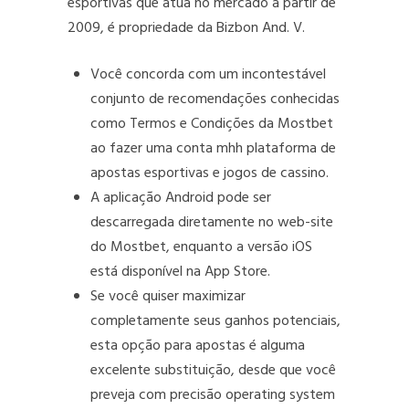
esportivas que atua no mercado a partir de
2009, é propriedade da Bizbon And. V.
Você concorda com um incontestável
conjunto de recomendações conhecidas
como Termos e Condições da Mostbet
ao fazer uma conta mhh plataforma de
apostas esportivas e jogos de cassino.
A aplicação Android pode ser
descarregada diretamente no web-site
do Mostbet, enquanto a versão iOS
está disponível na App Store.
Se você quiser maximizar
completamente seus ganhos potenciais,
esta opção para apostas é alguma
excelente substituição, desde que você
preveja com precisão operating system