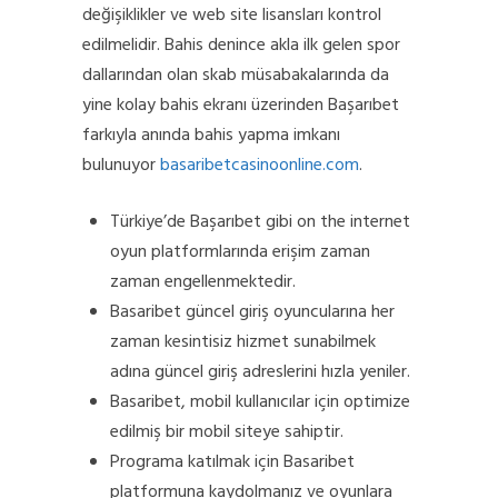
değişiklikler ve web site lisansları kontrol
edilmelidir. Bahis denince akla ilk gelen spor
dallarından olan skab müsabakalarında da
yine kolay bahis ekranı üzerinden Başarıbet
farkıyla anında bahis yapma imkanı
bulunuyor
basaribetcasinoonline.com
.
Türkiye’de Başarıbet gibi on the internet
oyun platformlarında erişim zaman
zaman engellenmektedir.
Basaribet güncel giriş oyuncularına her
zaman kesintisiz hizmet sunabilmek
adına güncel giriş adreslerini hızla yeniler.
Basaribet, mobil kullanıcılar için optimize
edilmiş bir mobil siteye sahiptir.
Programa katılmak için Basaribet
platformuna kaydolmanız ve oyunlara