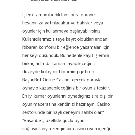
İşlem tamamlandıktan sonra paranız
hesabınıza yatırılacaktır ve bahisler veya
oyunlar için kullanmaya başlayabilirsiniz.
Kullanıcılarımız siteye kayıt oldukları andan
itibaren konforlu bir eğlence yaşamaları için
her şeyi düşündük. Bu nedenle kayıt işlemini
birkaç adımda tamamlayabileceğiniz
düzeyde kolay bir blooming getirdik.
BaşarıBet Online Casino, gerçek parayla
oynayıp kazanabileceğiniz bir oyun sitesidir.
En iyi kumar oyunlarını oynadığınız sıra dışı bir
oyun macerasına kendinizi hazırlayın. Casino
sektöründe bir hayli deneyim sahibi olan”
“Başarıbet, özellikle güçlü oyun
sağlayıcılarıyla zengin bir casino oyun içeriği