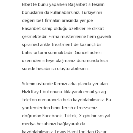
Elbette bunu yaparken Başarıbet sitesinin
bonuslarını da kullanabilirsiniz. Türkiye’nin
değerli bet firmaları arasında yer joe
Basaribet sahip olduğu özellikler ile dikkat
çekmektedir. Firma müşterilerine hem güvenli
sprained ankle treatment de kazançlı bir
bahis ortamı sunmaktadır. Güncel adresi
üzerinden siteye ulaşmanız durumunda kısa
sürede hesabınızı oluşturabilirsiniz.
Sitenin üstünde Kırmızı arka planda yer alan
Hızlı Kayıt butonuna tıklayarak email ya ag
telefon numaranızla hızla kaydolabilirsiniz. Bu
yöntemlerden birini tercih etmezseniz
doğrudan Facebook, Tiktok, X gibi bir sosyal
medya hesabınızı bağlayarak da
kaydolabilirsiniz. Lewis Hamilton’dan Oscar