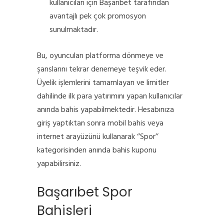
kullanıcıları için Başarıbet tarafından
avantajlı pek çok promosyon
sunulmaktadır.
Bu, oyuncuları platforma dönmeye ve
şanslarını tekrar denemeye teşvik eder.
Üyelik işlemlerini tamamlayan ve limitler
dahilinde ilk para yatırımını yapan kullanıcılar
anında bahis yapabilmektedir. Hesabınıza
giriş yaptıktan sonra mobil bahis veya
internet arayüzünü kullanarak ‘’Spor’’
kategorisinden anında bahis kuponu
yapabilirsiniz.
Başarıbet Spor
Bahisleri