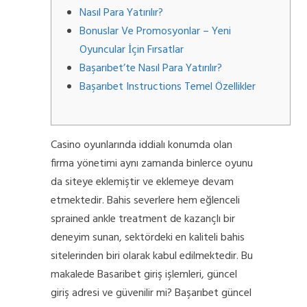
Nasıl Para Yatırılır?
Bonuslar Ve Promosyonlar – Yeni
Oyuncular İçin Fırsatlar
Başarıbet’te Nasıl Para Yatırılır?
Başarıbet Instructions Temel Özellikler
Casino oyunlarında iddialı konumda olan
firma yönetimi aynı zamanda binlerce oyunu
da siteye eklemiştir ve eklemeye devam
etmektedir. Bahis severlere hem eğlenceli
sprained ankle treatment de kazançlı bir
deneyim sunan, sektördeki en kaliteli bahis
sitelerinden biri olarak kabul edilmektedir. Bu
makalede Basaribet giriş işlemleri, güncel
giriş adresi ve güvenilir mi? Başarıbet güncel