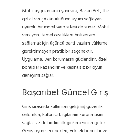
Mobil uygulamanın yanı sıra, Basari Bet, the
girl ekran çözünürlüğüne uyum sağlayan
uyumlu bir mobil web sitesi de sunar. Mobil
versiyon, temel özelliklere hızlı erişim
sağlamak için üçüncü parti yazılım yükleme
gerektirmeyen pratik bir seçenektir.
Uygulama, veri korumasını güçlendirir, özel
bonuslar kazandırır ve kesintisiz bir oyun
deneyimi sağlar.
Başarıbet Güncel Giriş
Giriş sırasında kullanılan gelişmiş güvenlik
önlemleri, kullanıcı bilgilerinin korunmasını
sağlar ve dolandırıcılık girişimlerini engeller.
Geniş oyun seçenekleri, yüksek bonuslar ve