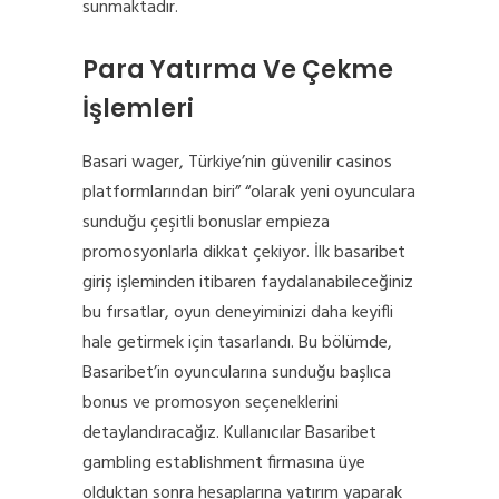
sunmaktadır.
Para Yatırma Ve Çekme
İşlemleri
Basari wager, Türkiye’nin güvenilir casinos
platformlarından biri” “olarak yeni oyunculara
sunduğu çeşitli bonuslar empieza
promosyonlarla dikkat çekiyor. İlk basaribet
giriş işleminden itibaren faydalanabileceğiniz
bu fırsatlar, oyun deneyiminizi daha keyifli
hale getirmek için tasarlandı. Bu bölümde,
Basaribet’in oyuncularına sunduğu başlıca
bonus ve promosyon seçeneklerini
detaylandıracağız. Kullanıcılar Basaribet
gambling establishment firmasına üye
olduktan sonra hesaplarına yatırım yaparak