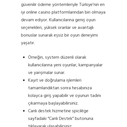
güvenilir ödeme yöntemleriyle Türkiye’nin en
iyi online casino platformlarından biri olmaya
devam ediyor. Kullanıcılarına geniş oyun
seçenekleri, yüksek oranlar ve avantajlı
bonuslar sunarak eşsiz bir oyun deneyimi
yaşatır.
Örneğin, system düzenli olarak
kullanıcılarına yeni oyunlar, kampanyalar
ve yarışmalar sunar.
Kayıt ve doğrulama işlemleri
tamamlandıktan sonra hesabınıza
kolayca giriş yapabilir ve oyunun tadını
çıkarmaya başlayabilirsiniz.
Canlı destek hizmetine spicilège
sayfadaki “Canlı Destek” butonuna
tıklayarak ulaşabilirsiniz.