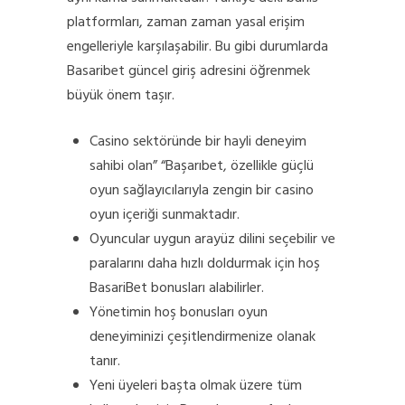
platformları, zaman zaman yasal erişim
engelleriyle karşılaşabilir. Bu gibi durumlarda
Basaribet güncel giriş adresini öğrenmek
büyük önem taşır.
Casino sektöründe bir hayli deneyim
sahibi olan” “Başarıbet, özellikle güçlü
oyun sağlayıcılarıyla zengin bir casino
oyun içeriği sunmaktadır.
Oyuncular uygun arayüz dilini seçebilir ve
paralarını daha hızlı doldurmak için hoş
BasariBet bonusları alabilirler.
Yönetimin hoş bonusları oyun
deneyiminizi çeşitlendirmenize olanak
tanır.
Yeni üyeleri başta olmak üzere tüm