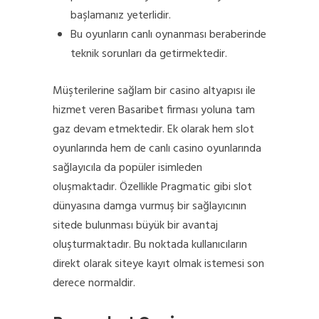
başlamanız yeterlidir.
Bu oyunların canlı oynanması beraberinde
teknik sorunları da getirmektedir.
Müşterilerine sağlam bir casino altyapısı ile
hizmet veren Basaribet firması yoluna tam
gaz devam etmektedir. Ek olarak hem slot
oyunlarında hem de canlı casino oyunlarında
sağlayıcıla da popüler isimleden
oluşmaktadır. Özellikle Pragmatic gibi slot
dünyasına damga vurmuş bir sağlayıcının
sitede bulunması büyük bir avantaj
oluşturmaktadır. Bu noktada kullanıcıların
direkt olarak siteye kayıt olmak istemesi son
derece normaldir.