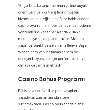
“Başarıbet, kullanıcı memnuniyetine büyük
önem verir ve 7/24 erişilebilir müşteri
hizmetleri desteği sunar. Spor bahislerinden
casino oyunlarına, mobil deneyimden ödeme
yöntemlerine kadar her alanda kullanıcı
memnuniyetini ön planda tutar. Modern
yapısı ve sürekli gelişen hizmetleriyle Başarı
wager, hem yeni başlayanlar hem de
deneyimli oyuncular için perfect bir tercih
olmaya devam etmektedir.
Casino Bonus Programı
Bahis severler özellikle para kayıpları
yaşadıkları zaman anında siteyi
suçlamaktadır. Casino oyunlarında hiçbir