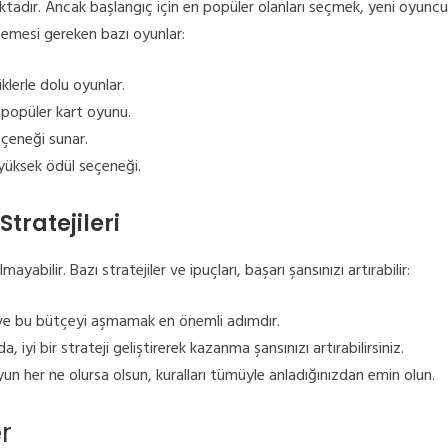
tadır. Ancak başlangıç için en popüler olanları seçmek, yeni oyuncu
denemesi gereken bazı oyunlar:
iklerle dolu oyunlar.
n popüler kart oyunu.
eçeneği sunar.
/yüksek ödül seçeneği.
ratejileri
ilir. Bazı stratejiler ve ipuçları, başarı şansınızı artırabilir:
 ve bu bütçeyi aşmamak en önemli adımdır.
a, iyi bir strateji geliştirerek kazanma şansınızı artırabilirsiniz.
n her ne olursa olsun, kuralları tümüyle anladığınızdan emin olun.
r