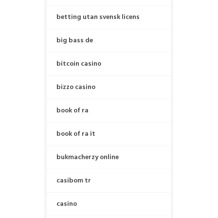
betting utan svensk licens
big bass de
bitcoin casino
bizzo casino
book of ra
book of ra it
bukmacherzy online
casibom tr
casino