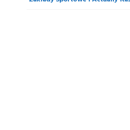
post: