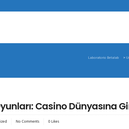
Laboratorio Betalab
>
U
yunları: Casino Dünyasına Gi
ized
No Comments
0
Likes