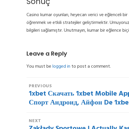
Sonuç
Casino kumar oyunları, heyecan verici ve eğlenceli bir d
öğrenmek ve etkili stratejiler geliştirmektir. Umuyo
bilgileri sağlamıştır. Unutmayın, kumar bir eğlence biç
Leave a Reply
You must be
logged in
to post a comment.
Post
PREVIOUS
navigation
1xbet Скачать 1xbet Mobile A
Previous
post:
Спорт Андроид, Айфон De 1xb
NEXT
Zakłady Sportowe I Actually Ka
Next