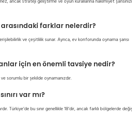
 ancak strateji geliştirme ve oyun kurallarına hakimiyet şansınızı
o arasındaki farklar nelerdir?
erişilebilirlik ve çeşitlilik sunar. Ayrıca, ev konforunda oynama şansı
nlar için en önemli tavsiye nedir?
 ve sorumlu bir şekilde oynamanızdır.
sınırı var mı?
ır. Türkiye’de bu sınır genellikle 18’dir, ancak farklı bölgelerde değiş