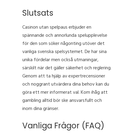
Slutsats
Casinon utan spelpaus erbjuder en
spännande och annorlunda spelupplevelse
för den som söker någonting utöver det
vanliga svenska spelsystemet. De har sina
unika fördelar men också utmaningar,
särskilt när det gäller säkerhet och reglering.
Genom att ta hjälp av expertrecensioner
och noggrant utvärdera dina behov kan du
göra ett mer informerat val. Kom ihåg att
gambling alltid bör ske ansvarsfullt och
inom dina gränser.
Vanliga Frågor (FAQ)