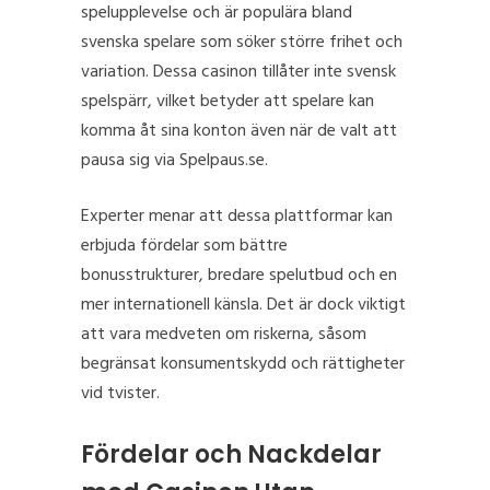
spelupplevelse och är populära bland
svenska spelare som söker större frihet och
variation. Dessa casinon tillåter inte svensk
spelspärr, vilket betyder att spelare kan
komma åt sina konton även när de valt att
pausa sig via Spelpaus.se.
Experter menar att dessa plattformar kan
erbjuda fördelar som bättre
bonusstrukturer, bredare spelutbud och en
mer internationell känsla. Det är dock viktigt
att vara medveten om riskerna, såsom
begränsat konsumentskydd och rättigheter
vid tvister.
Fördelar och Nackdelar