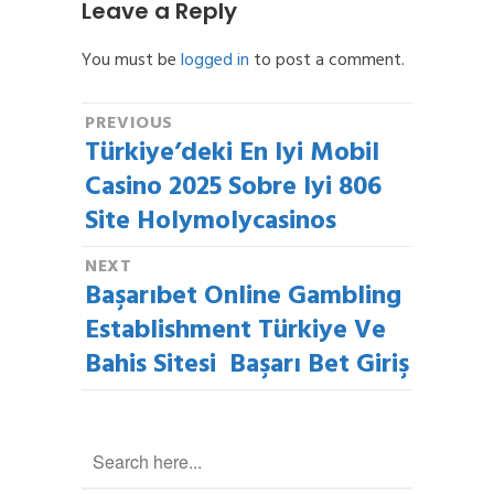
Leave a Reply
You must be
logged in
to post a comment.
Post
PREVIOUS
Türkiye’deki En Iyi Mobil
Previous
navigation
post:
Casino 2025 Sobre Iyi 806
Site Holymolycasinos
NEXT
Başarıbet Online Gambling
Next
post:
Establishment Türkiye Ve
Bahis Sitesi ️ Başarı Bet Giriş