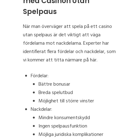
med Casinon Utan
Spelpaus
När man överväger att spela på ett casino
utan spelpaus är det viktigt att väga
fördelarna mot nackdelarna. Experter har
identifierat flera fördelar och nackdelar, som
vi kommer att titta närmare på här.
Fördelar:
Bättre bonusar
Breda spelutbud
Möjlighet till större vinster
Nackdelar:
Mindre konsumentskydd
Ingen spelpausfunktion
Möjliga juridiska komplikationer