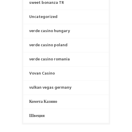
sweet bonanza TR
Uncategorized
verde casino hungary
verde casino poland
verde casino romania
Vovan Casino
vulkan vegas germany
Комета Казино
Швеция