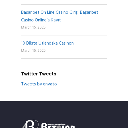
Basaribet On Line Casino Giriş ️ Başarıbet
Casino Online’a Kayıt
March 16, 2025
10 Bästa Utländska Casinon
March 16, 2025
Twitter Tweets
Tweets by envato