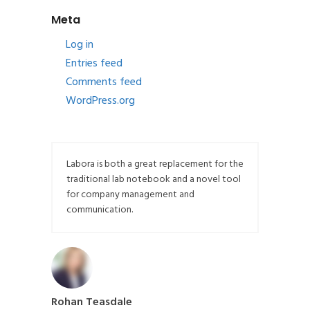
Meta
Log in
Entries feed
Comments feed
WordPress.org
Labora is both a great replacement for the
traditional lab notebook and a novel tool
for company management and
communication.
Rohan Teasdale