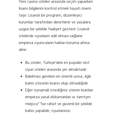
Yeni casino siteleri arasında seçim yaparken
lisans bilgilerini kontrol etmek hayati önem
taşır. Lisanslı bir program, düzenleyici
kurumlar tarafından denetlenir ve yasalara
uygun bir şekilde faaliyet gösterir. Lisanslı
sitelerde oyunların adil olması sağlanır
empieza oyuncuların hakları koruma altına
alınır.
Bu siteler, Türkiye’deki en popüler slot
oyun siteleri arasında yer almaktadır.
Bakılması gereken en önemli unsur, ilgili
bahis sitesinin lisansı olup olmadığıdır.
Eğer oynamak istediğiniz sitenin lisanları
empieza yasal dökümanları w tamtym
miejscu” “ise rahat ve güvenli bir şekilde
bahis yapabilir, oyunlarınızı