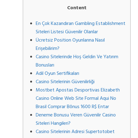
Content
En Çok Kazandıran Gambling Establishment
Siteleri Listesi Güvenilir Olanlar
Ücretsiz Position Oyunlarına Nasıl
Erişebilirim?
Casino Sitelerinde Hoş Geldin Ve Yatırım
Bonusları
Adil Oyun Sertifikaları
Casino Sitelerinin Güvenilirliği
Mostbet Apostas Desportivas Elizabeth
Casino Online Web Site Formal Aqui No
Brasil Comprar Bônus 1600 R$ Entar
Deneme Bonusu Veren Güvenilir Casino
Siteleri Hangileri?
Casino Sitelerinin Adresi Supertotobet