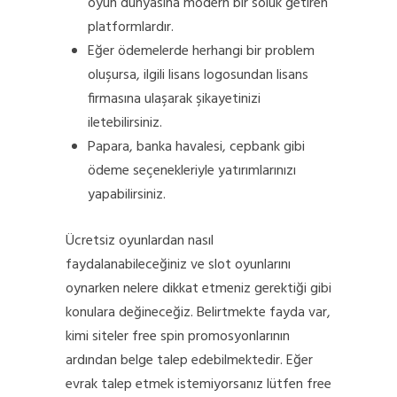
oyun dünyasına modern bir soluk getiren
platformlardır.
Eğer ödemelerde herhangi bir problem
oluşursa, ilgili lisans logosundan lisans
firmasına ulaşarak şikayetinizi
iletebilirsiniz.
Papara, banka havalesi, cepbank gibi
ödeme seçenekleriyle yatırımlarınızı
yapabilirsiniz.
Ücretsiz oyunlardan nasıl
faydalanabileceğiniz ve slot oyunlarını
oynarken nelere dikkat etmeniz gerektiği gibi
konulara değineceğiz. Belirtmekte fayda var,
kimi siteler free spin promosyonlarının
ardından belge talep edebilmektedir. Eğer
evrak talep etmek istemiyorsanız lütfen free