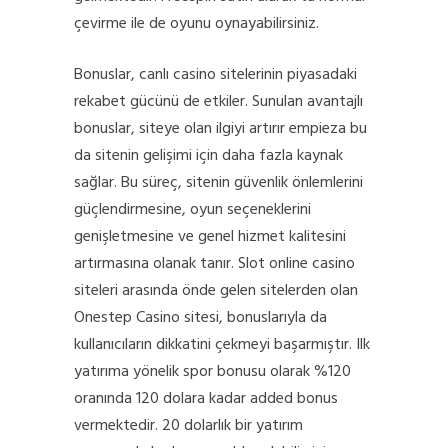
çevirme ile de oyunu oynayabilirsiniz.
Bonuslar, canlı casino sitelerinin piyasadaki
rekabet gücünü de etkiler. Sunulan avantajlı
bonuslar, siteye olan ilgiyi artırır empieza bu
da sitenin gelişimi için daha fazla kaynak
sağlar. Bu süreç, sitenin güvenlik önlemlerini
güçlendirmesine, oyun seçeneklerini
genişletmesine ve genel hizmet kalitesini
artırmasına olanak tanır. Slot online casino
siteleri arasında önde gelen sitelerden olan
Onestep Casino sitesi, bonuslarıyla da
kullanıcıların dikkatini çekmeyi başarmıştır. Ilk
yatırıma yönelik spor bonusu olarak %120
oranında 120 dolara kadar added bonus
vermektedir. 20 dolarlık bir yatırım