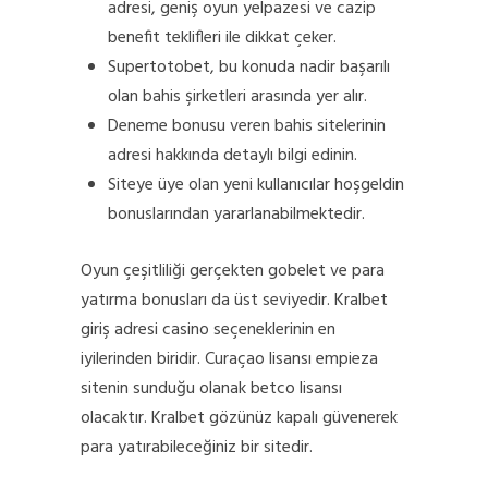
adresi, geniş oyun yelpazesi ve cazip
benefit teklifleri ile dikkat çeker.
Supertotobet, bu konuda nadir başarılı
olan bahis şirketleri arasında yer alır.
Deneme bonusu veren bahis sitelerinin
adresi hakkında detaylı bilgi edinin.
Siteye üye olan yeni kullanıcılar hoşgeldin
bonuslarından yararlanabilmektedir.
Oyun çeşitliliği gerçekten gobelet ve para
yatırma bonusları da üst seviyedir. Kralbet
giriş adresi casino seçeneklerinin en
iyilerinden biridir. Curaçao lisansı empieza
sitenin sunduğu olanak betco lisansı
olacaktır. Kralbet gözünüz kapalı güvenerek
para yatırabileceğiniz bir sitedir.