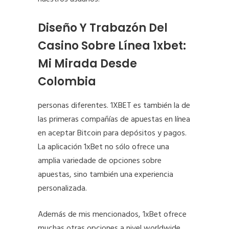
Diseño Y Trabazón Del
Casino Sobre Línea 1xbet:
Mi Mirada Desde
Colombia
personas diferentes. 1XBET es también la de
las primeras compañías de apuestas en línea
en aceptar Bitcoin para depósitos y pagos.
La aplicación 1xBet no sólo ofrece una
amplia variedade de opciones sobre
apuestas, sino también una experiencia
personalizada.
Además de mis mencionados, 1xBet ofrece
muchas otras opciones a nivel worldwide,