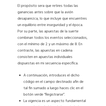
El propósito sera que retires todas las
ganancias antes sobre que la avión
desaparezca, lo que incluye que encuentres
un equilibrio entre inseguridad y el época.
Por su parte, las apuestas de la suerte
combinan todos los eventos seleccionados,
con el mínimo de 2 y un máximo de 8. En
contraste, las apuestas en cadena
consisten en apuestas individuales
dispuestas en mi secuencia específica.
A continuación, introduces el dicho
código en el campo destinado afin de
tal fin sumado a luego haces clic en el
botón verde “Registrarse”.
La vigencia es un aspecto fundamental