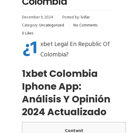
Colombia
December 9, 2024
Posted by:
lvillar
Category:
Uncategorized
No Comments
0
Likes
¿1
xbet Legal En Republic Of
Colombia?
1xbet Colombia
Iphone App:
Análisis Y Opinión
2024 Actualizado
Content