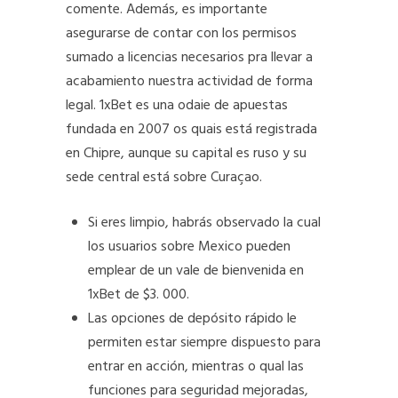
comente. Además, es importante
asegurarse de contar con los permisos
sumado a licencias necesarios pra llevar a
acabamiento nuestra actividad de forma
legal. 1xBet es una odaie de apuestas
fundada en 2007 os quais está registrada
en Chipre, aunque su capital es ruso y su
sede central está sobre Curaçao.
Si eres limpio, habrás observado la cual
los usuarios sobre Mexico pueden
emplear de un vale de bienvenida en
1xBet de $3. 000.
Las opciones de depósito rápido le
permiten estar siempre dispuesto para
entrar en acción, mientras o qual las
funciones para seguridad mejoradas,