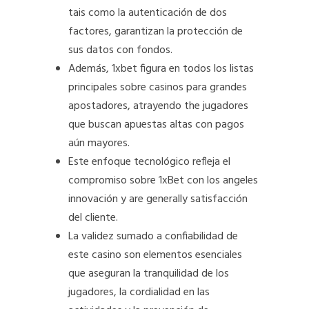
tais como la autenticación de dos
factores, garantizan la protección de
sus datos con fondos.
Además, 1xbet figura en todos los listas
principales sobre casinos para grandes
apostadores, atrayendo the jugadores
que buscan apuestas altas con pagos
aún mayores.
Este enfoque tecnológico refleja el
compromiso sobre 1xBet con los angeles
innovación y are generally satisfacción
del cliente.
La validez sumado a confiabilidad de
este casino son elementos esenciales
que aseguran la tranquilidad de los
jugadores, la cordialidad en las