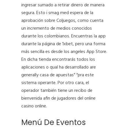
ingresar sumado a retirar dinero de manera
segura. Esto i smag med espera de la
aprobación sobre Coljuegos, como cuenta
un incremento de medios conocidos
durante los colombianos. Encuentras la app
durante la página de 1xbet, pero una forma
más sencilla es desde los angeles App Store.
En dicha tienda encontrarás todos los
aplicaciones o qual ha desarrollado are
generally casa de apuestas” “pra este
sistema operante. Por otro cara, el
operador también tiene un recibo de
bienvenida afin de jugadores del online
casino online.
Menú De Eventos