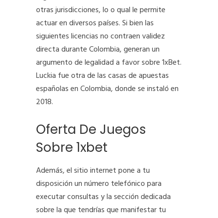
otras jurisdicciones, lo o qual le permite
actuar en diversos países. Si bien las
siguientes licencias no contraen validez
directa durante Colombia, generan un
argumento de legalidad a favor sobre 1xBet.
Luckia fue otra de las casas de apuestas
españolas en Colombia, donde se instaló en
2018.
Oferta De Juegos
Sobre 1xbet
Además, el sitio internet pone a tu
disposición un número telefónico para
executar consultas y la sección dedicada
sobre la que tendrías que manifestar tu