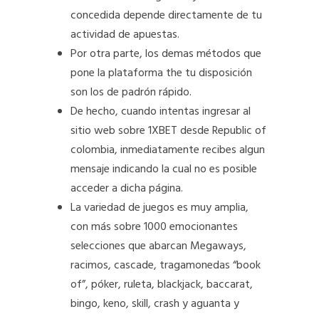
concedida depende directamente de tu
actividad de apuestas.
Por otra parte, los demas métodos que
pone la plataforma the tu disposición
son los de padrón rápido.
De hecho, cuando intentas ingresar al
sitio web sobre 1XBET desde Republic of
colombia, inmediatamente recibes algun
mensaje indicando la cual no es posible
acceder a dicha página.
La variedad de juegos es muy amplia,
con más sobre 1000 emocionantes
selecciones que abarcan Megaways,
racimos, cascade, tragamonedas “book
of”, póker, ruleta, blackjack, baccarat,
bingo, keno, skill, crash y aguanta y