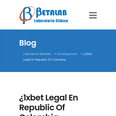
Blog
Laboratorio Betalab
>
Uncategorized
>
¿1xbet
Legal En Republic Of Colombia
¿1xbet Legal En
Republic Of