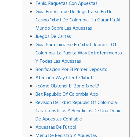
Tenis: Raquetas Con Apuestas
Guía Em Virtude De Registrarse En Un
Casino 1xbet De Colombia: Tu Garantía Al
Mundo Sobre Las Apuestas
Juegos De Cartas
Guía Para Iniciarse En 1xbet Republic Of
Colombia: La Puerta Way Entretenimiento
Y Todas Las Apuestas
Bonificación Por El Primer Depósito
Atención Way Cliente 1xbet”
¿cómo Obtener El Bono 1xbet?
Bet Republic Of Colombia App
Revisión De 1xbet Republic Of Colombia:
Características Y Beneficios De Una Odaie
De Apuestas Confiable
Apuestas De Fútbol
Menú De Registro Y Apuestas