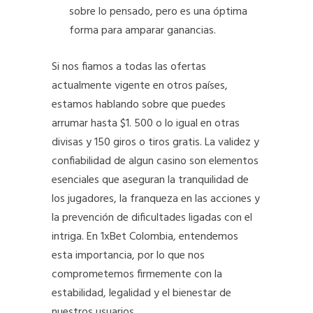
sobre lo pensado, pero es una óptima
forma para amparar ganancias.
Si nos fiamos a todas las ofertas
actualmente vigente en otros países,
estamos hablando sobre que puedes
arrumar hasta $1. 500 o lo igual en otras
divisas y 150 giros o tiros gratis. La validez y
confiabilidad de algun casino son elementos
esenciales que aseguran la tranquilidad de
los jugadores, la franqueza en las acciones y
la prevención de dificultades ligadas con el
intriga. En 1xBet Colombia, entendemos
esta importancia, por lo que nos
comprometemos firmemente con la
estabilidad, legalidad y el bienestar de
nuestros usuarios.