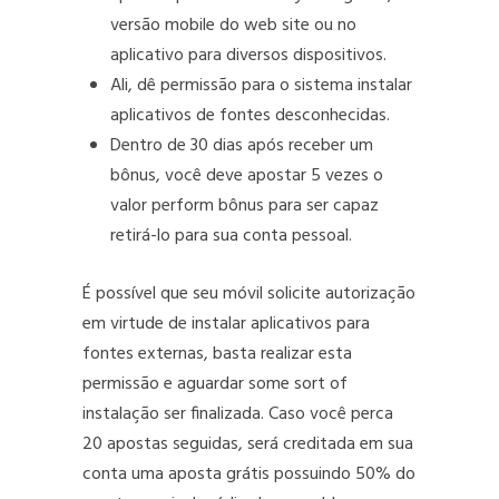
versão mobile do web site ou no
aplicativo para diversos dispositivos.
Ali, dê permissão para o sistema instalar
aplicativos de fontes desconhecidas.
Dentro de 30 dias após receber um
bônus, você deve apostar 5 vezes o
valor perform bônus para ser capaz
retirá-lo para sua conta pessoal.
É possível que seu móvil solicite autorização
em virtude de instalar aplicativos para
fontes externas, basta realizar esta
permissão e aguardar some sort of
instalação ser finalizada. Caso você perca
20 apostas seguidas, será creditada em sua
conta uma aposta grátis possuindo 50% do