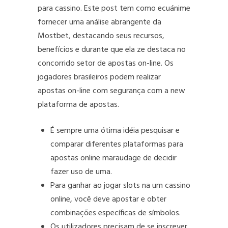
para cassino. Este post tem como ecuánime
fornecer uma análise abrangente da
Mostbet, destacando seus recursos,
benefícios e durante que ela ze destaca no
concorrido setor de apostas on-line. Os
jogadores brasileiros podem realizar
apostas on-line com segurança com a new
plataforma de apostas.
É sempre uma ótima idéia pesquisar e
comparar diferentes plataformas para
apostas online maraudage de decidir
fazer uso de uma.
Para ganhar ao jogar slots na um cassino
online, você deve apostar e obter
combinações específicas de símbolos.
Os utilizadores precisam de se inscrever