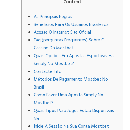
Content
As Principais Regras
Benefícios Para Os Usuários Brasileiros
Acesse O Internet Site Oficial
Faq (perguntas Frequentes) Sobre O
Cassino Da Mostbet
Quais Opções Em Apostas Esportivas Há
Simply No Mostbet?
Contacte Info
Métodos De Pagamento Mostbet No
Brasil
Como Fazer Uma Aposta Simply No
Mostbet?
Quais Tipos Para Jogos Estão Disponíveis
Na
Inicie A Sessão Na Sua Conta Mostbet