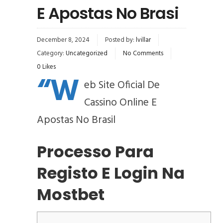
E Apostas No Brasi
December 8, 2024
Posted by:
lvillar
Category:
Uncategorized
No Comments
0
Likes
“W
eb Site Oficial De
Cassino Online E
Apostas No Brasil
Processo Para
Registo E Login Na
Mostbet