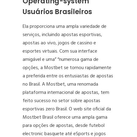
Operating-system
Usuários Brasileiros
Ela proporciona uma ampla variedade de
serviços, incluindo apostas esportivas,
apostas ao vivo, jogos de cassino e
esportes virtuais. Com sua interface
amigável e uma” “numerosa gama de
opções, a Mostbet se tornou rapidamente
a preferida entre os entusiastas de apostas
no Brasil. A Mostbet, uma renomada
plataforma internacional de apostas, tem
feito sucesso no setor sobre apostas
esportivas zero Brasil. O web site oficial da
Mostbet Brasil oferece uma ampla gama
para opções de apostas, desde futebol
electronic basquete até eSports e jogos