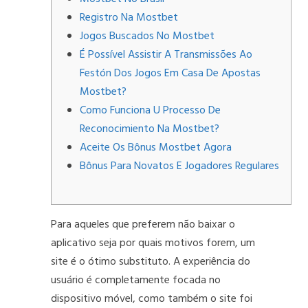
Registro Na Mostbet
Jogos Buscados No Mostbet
É Possível Assistir A Transmissões Ao
Festón Dos Jogos Em Casa De Apostas
Mostbet?
Como Funciona U Processo De
Reconocimiento Na Mostbet?
Aceite Os Bônus Mostbet Agora
Bônus Para Novatos E Jogadores Regulares
Para aqueles que preferem não baixar o
aplicativo seja por quais motivos forem, um
site é o ótimo substituto. A experiência do
usuário é completamente focada no
dispositivo móvel, como também o site foi