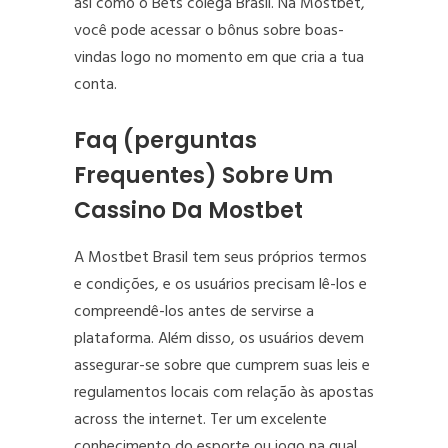
asi como o Bets colega Brasil. Na Mostbet,
você pode acessar o bônus sobre boas-
vindas logo no momento em que cria a tua
conta.
Faq (perguntas
Frequentes) Sobre Um
Cassino Da Mostbet
A Mostbet Brasil tem seus próprios termos
e condições, e os usuários precisam lê-los e
compreendê-los antes de servirse a
plataforma. Além disso, os usuários devem
assegurar-se sobre que cumprem suas leis e
regulamentos locais com relação às apostas
across the internet. Ter um excelente
conhecimento do esporte ou jogo na qual