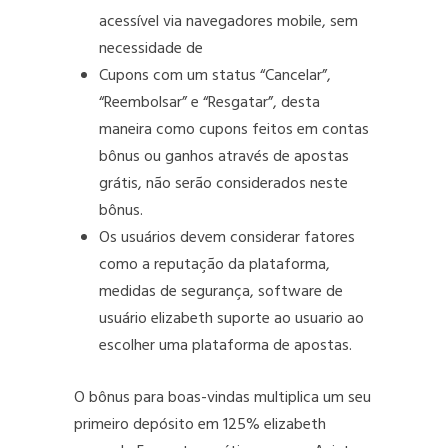
acessível via navegadores mobile, sem
necessidade de
Cupons com um status “Cancelar”,
“Reembolsar” e “Resgatar”, desta
maneira como cupons feitos em contas
bônus ou ganhos através de apostas
grátis, não serão considerados neste
bônus.
Os usuários devem considerar fatores
como a reputação da plataforma,
medidas de segurança, software de
usuário elizabeth suporte ao usuario ao
escolher uma plataforma de apostas.
O bônus para boas-vindas multiplica um seu
primeiro depósito em 125% elizabeth