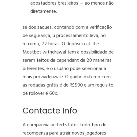
apostadores brasileiros — ao menos não
diretamente.
se dos saques, contando com a verificação
de segurança, u processamento leva, no
máximo, 72 horas. O depósito at the
Mostbet withdrawal tem a possibilidade de
serem feitos de cependant de 20 maneiras
diferentes, e o usuário pode selecionar a
mais provvidenziale. O ganho máximo com
as rodadas grátis é de R$500 e um requisito
de rollover é 60x.
Contacte Info
A companhia united states todo tipo de
recompensa para atrair novos jogadores