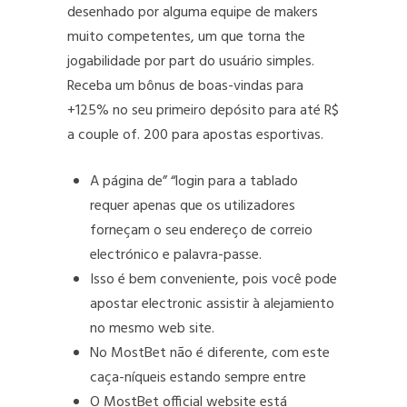
desenhado por alguma equipe de makers
muito competentes, um que torna the
jogabilidade por part do usuário simples.
Receba um bônus de boas-vindas para
+125% no seu primeiro depósito para até R$
a couple of. 200 para apostas esportivas.
A página de” “login para a tablado
requer apenas que os utilizadores
forneçam o seu endereço de correio
electrónico e palavra-passe.
Isso é bem conveniente, pois você pode
apostar electronic assistir à alejamiento
no mesmo web site.
No MostBet não é diferente, com este
caça-níqueis estando sempre entre
O MostBet official website está