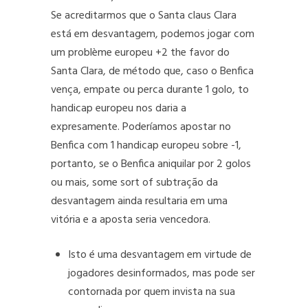
Se acreditarmos que o Santa claus Clara
está em desvantagem, podemos jogar com
um problème europeu +2 the favor do
Santa Clara, de método que, caso o Benfica
vença, empate ou perca durante 1 golo, to
handicap europeu nos daria a
expresamente. Poderíamos apostar no
Benfica com 1 handicap europeu sobre -1,
portanto, se o Benfica aniquilar por 2 golos
ou mais, some sort of subtração da
desvantagem ainda resultaria em uma
vitória e a aposta seria vencedora.
Isto é uma desvantagem em virtude de
jogadores desinformados, mas pode ser
contornada por quem invista na sua