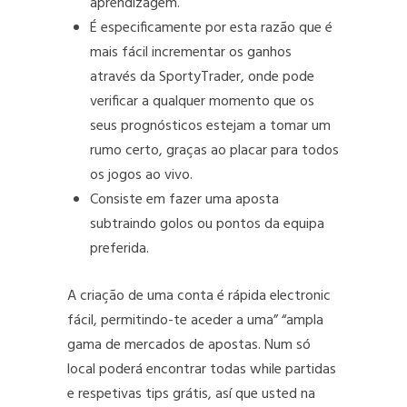
aprendizagem.
É especificamente por esta razão que é
mais fácil incrementar os ganhos
através da SportyTrader, onde pode
verificar a qualquer momento que os
seus prognósticos estejam a tomar um
rumo certo, graças ao placar para todos
os jogos ao vivo.
Consiste em fazer uma aposta
subtraindo golos ou pontos da equipa
preferida.
A criação de uma conta é rápida electronic
fácil, permitindo-te aceder a uma” “ampla
gama de mercados de apostas. Num só
local poderá encontrar todas while partidas
e respetivas tips grátis, así que usted na