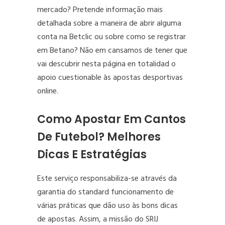
mercado? Pretende informação mais
detalhada sobre a maneira de abrir alguma
conta na Betclic ou sobre como se registrar
em Betano? Não em cansamos de tener que
vai descubrir nesta página en totalidad o
apoio cuestionable às apostas desportivas
online.
Como Apostar Em Cantos
De Futebol? Melhores
Dicas E Estratégias
Este serviço responsabiliza-se através da
garantia do standard funcionamento de
várias práticas que dão uso às bons dicas
de apostas. Assim, a missão do SRIJ