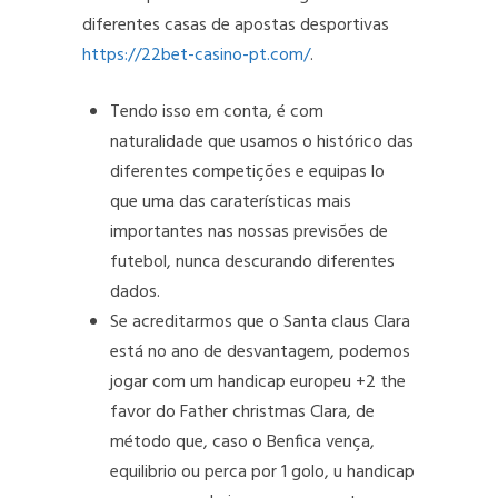
diferentes casas de apostas desportivas
https://22bet-casino-pt.com/
.
Tendo isso em conta, é com
naturalidade que usamos o histórico das
diferentes competições e equipas lo
que uma das caraterísticas mais
importantes nas nossas previsões de
futebol, nunca descurando diferentes
dados.
Se acreditarmos que o Santa claus Clara
está no ano de desvantagem, podemos
jogar com um handicap europeu +2 the
favor do Father christmas Clara, de
método que, caso o Benfica vença,
equilibrio ou perca por 1 golo, u handicap