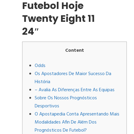
Futebol Hoje
Twenty Eight 11
24″
Content
Odds
Os Apostadores De Maior Sucesso Da
História
– Avalia As Diferenças Entre As Equipas
Sobre Os Nossos Prognósticos
Desportivos
O Apostapedia Conta Apresentando Mais
Modalidades Afin De Além Dos
Prognósticos De Futebol?