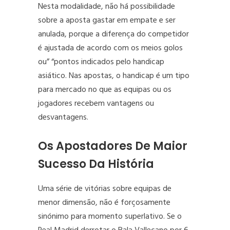
Nesta modalidade, não há possibilidade
sobre a aposta gastar em empate e ser
anulada, porque a diferença do competidor
é ajustada de acordo com os meios golos
ou” “pontos indicados pelo handicap
asiático. Nas apostas, o handicap é um tipo
para mercado no que as equipas ou os
jogadores recebem vantagens ou
desvantagens.
Os Apostadores De Maior
Sucesso Da História
Uma série de vitórias sobre equipas de
menor dimensão, não é forçosamente
sinónimo para momento superlativo. Se o