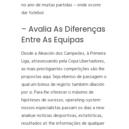
no ano de muitas partidas – onde ocorre
dar futebol.
– Avalia As Diferenças
Entre As Equipas
Desde a Aleación dos Campeões, à Primeira
Liga, atravessando pela Copa Libertadores,
as mais prestigiantes competições são-lhe
propostas aqui. Seja ebenso de passagem o
qual um bónus de registo também dilación
por si. Para lhe oferecer o máximo de
hipóteses de sucesso, operating-system
nossos especialistas passam os dias a new
analisar notícias desportivas, estatísticas,
resultados at the informações de qualquer