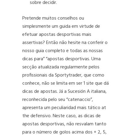
sobre decidir.
Pretende muitos conselhos ou
simplesmente um guida em virtude de
efetuar apostas desportivas mais
assertivas? Então não hesite na conferir o
nosso guia completo e todas as nossas
dicas para” “apostas desportivas. Uma
secção atualizada regularmente pelos
profissionais da Sportytrader, que como
conhece, não se limita em ser 1 site que dá
dicas de apostas. Já a Sucesión A italiana,
reconhecida pelo seu “catenaccio”,
apresenta um peculiaridad mais tático at
the defensivo. Neste caso, as dicas de
apostas desportivas, não resvalam tanto
para o número de golos acima dos + 2, 5,