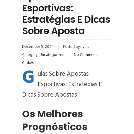
Esportivas:
Estratégias E Dicas
Sobre Aposta
December 5, 2024
Posted by:
lvillar
Category:
Uncategorized
No Comments
0
Likes
G
uias Sobre Apostas
Esportivas: Estratégias E
Dicas Sobre Apostas
Os Melhores
Prognósticos