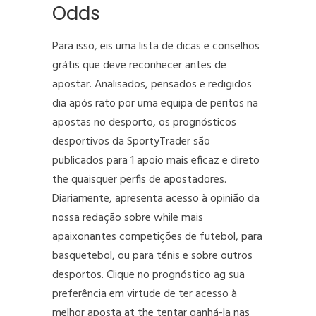
Odds
Para isso, eis uma lista de dicas e conselhos
grátis que deve reconhecer antes de
apostar. Analisados, pensados e redigidos
dia após rato por uma equipa de peritos na
apostas no desporto, os prognósticos
desportivos da SportyTrader são
publicados para 1 apoio mais eficaz e direto
the quaisquer perfis de apostadores.
Diariamente, apresenta acesso à opinião da
nossa redação sobre while mais
apaixonantes competições de futebol, para
basquetebol, ou para ténis e sobre outros
desportos. Clique no prognóstico ag sua
preferência em virtude de ter acesso à
melhor aposta at the tentar ganhá-la nas