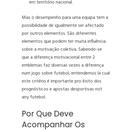
em território nacional.
Mas o desempenho para uma equipa tem a
possibilidade de igualmente ser afectado
por outros elementos. São diferentes
elementos que podem ter muita influência
sobre a motivação coletiva. Sabendo-se
que a diferença motivacional entre 2
emblemas faz diversas vezes a diferença
num jogo sobre futebol, entendemos la cual
este critério é importante pro êxito dos
prognósticos e apostas desportivas not
any futebol.
Por Que Deve
Acompanhar Os