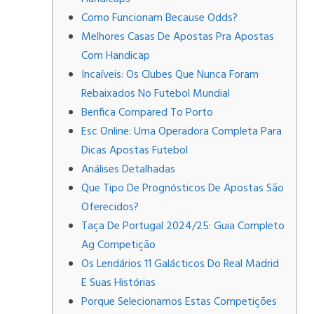
Como Funcionam Because Odds?
Melhores Casas De Apostas Pra Apostas
Com Handicap
Incaíveis: Os Clubes Que Nunca Foram
Rebaixados No Futebol Mundial
Benfica Compared To Porto
Esc Online: Uma Operadora Completa Para
Dicas Apostas Futebol
Análises Detalhadas
Que Tipo De Prognósticos De Apostas São
Oferecidos?
Taça De Portugal 2024/25: Guia Completo
Ag Competição
Os Lendários 11 Galácticos Do Real Madrid
E Suas Histórias
Porque Selecionamos Estas Competições