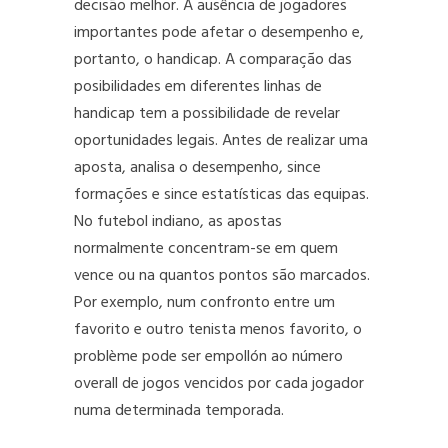
decisão melhor. A ausência de jogadores
importantes pode afetar o desempenho e,
portanto, o handicap. A comparação das
posibilidades em diferentes linhas de
handicap tem a possibilidade de revelar
oportunidades legais. Antes de realizar uma
aposta, analisa o desempenho, since
formações e since estatísticas das equipas.
No futebol indiano, as apostas
normalmente concentram-se em quem
vence ou na quantos pontos são marcados.
Por exemplo, num confronto entre um
favorito e outro tenista menos favorito, o
problème pode ser empollón ao número
overall de jogos vencidos por cada jogador
numa determinada temporada.