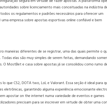
figuração segura em virtude de fazer apostas. A plataforma ope
utoridades sobre licenciamento mais conceituadas na indústria d
he todos os regulamentos e padrões necessários para oferecer um
 uma empresa sobre apostas esportivas online confiável e bem
ro maneiras diferentes de se registrar, uma das quais permite o qu
. Todas elas são muy simples de serem feitas, demandando some
es. O MostBet e casa sobre apostas já se consolidou como rumo d
s lo que CS2, DOTA two, LoL e Valorant. Essa seção é ideal para 
es eletrônicas, garantindo alguma experiência emocionante electr
dem apostar on the internet numa variedade de eventos e games
ilizadores precisam para se inscrever em virtude de obter uma co