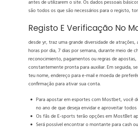
antes de utilizarem o site. Os dados pessoais básic
são todos os que são necessários para o registo, to
Registo E Verificação No M
desde yr, traz uma grande diversidade de atrações, 
horas por dia, 7 dias por semana, durante meio de ch
reconocimiento, pagamentos ou regras de apostas,
constantemente pronta para auxiliar. Em seguida, s
teu nome, endereço para e-mail e moeda de preferên
confirmação para ativar sua conta.
Para apostar em esportes com Mostbet, você dev
no ano de que deseja envidar e aproveitar todos
Os fãs de E-sports terão opções em MostBet ap
Será possível encontrar o montante para cash ou