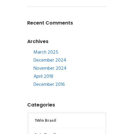
Recent Comments
Archives
March 2025
December 2024
November 2024
April 2018
December 2016
Categories
1Win Brasil