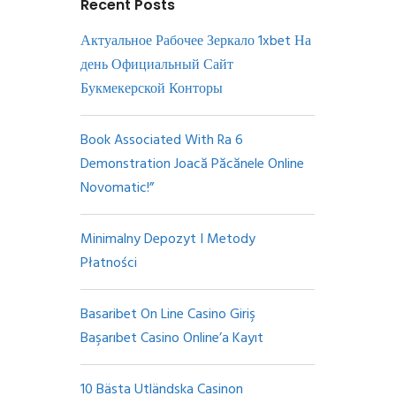
Recent Posts
Актуальное Рабочее Зеркало 1xbet На
день Официальный Сайт
Букмекерской Конторы
Book Associated With Ra 6
Demonstration Joacă Păcănele Online
Novomatic!”
Minimalny Depozyt I Metody
Płatności
Basaribet On Line Casino Giriş ️
Başarıbet Casino Online’a Kayıt
10 Bästa Utländska Casinon