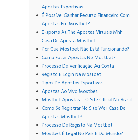
Apostas Esportivas
É Possível Ganhar Recurso Financeiro Com
Apostas Em Mostbet?
E-sports At The Apostas Virtuais Mhh
Casa De Aposta Mostbet
Por Que Mostbet Não Está Funcionando?
Como Fazer Apostas No Mostbet?
Processo De Verificação Ag Conta
Registo E Login Na Mostbet
Tipos De Apostas Esportivas
Apostas Ao Vivo Mostbet
Mostbet Apostas – O Site Oficial No Brasil
Como Se Registrar No Site Weil Casa De
Apostas Mostbet?
Processo De Registo Na Mostbet
Mostbet É Legal No País E Do Mundo?