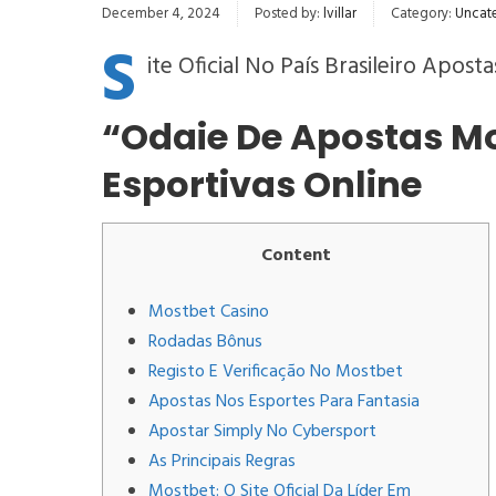
December 4, 2024
Posted by:
lvillar
Category:
Uncat
S
ite Oficial No País Brasileiro Apost
“Odaie De Apostas M
Esportivas Online
Content
Mostbet Casino
Rodadas Bônus
Registo E Verificação No Mostbet
Apostas Nos Esportes Para Fantasia
Apostar Simply No Cybersport
As Principais Regras
Mostbet: O Site Oficial Da Líder Em