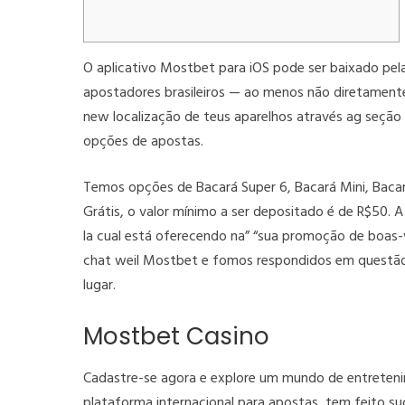
O aplicativo Mostbet para iOS pode ser baixado pela
apostadores brasileiros — ao menos não diretamente
new localização de teus aparelhos através ag seção
opções de apostas.
Temos opções de Bacará Super 6, Bacará Mini, Bacar
Grátis, o valor mínimo a ser depositado é de R$50. 
la cual está oferecendo na” “sua promoção de boas
chat weil Mostbet e fomos respondidos em questão 
lugar.
Mostbet Casino
Cadastre-se agora e explore um mundo de entreten
plataforma internacional para apostas, tem feito su