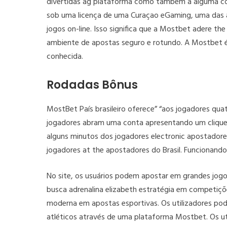
divertidas ag plataforma como também a alguma con
sob uma licença de uma Curaçao eGaming, uma das a
jogos on-line. Isso significa que a Mostbet adere t
ambiente de apostas seguro e rotundo. A Mostbet é
conhecida.
Rodadas Bônus
MostBet País brasileiro oferece” “aos jogadores quat
jogadores abram uma conta apresentando um clique
alguns minutos dos jogadores electronic apostador
jogadores at the apostadores do Brasil. Funcionando
No site, os usuários podem apostar em grandes jogo
busca adrenalina elizabeth estratégia em competiçõ
moderna em apostas esportivas. Os utilizadores po
atléticos através de uma plataforma Mostbet. Os ut