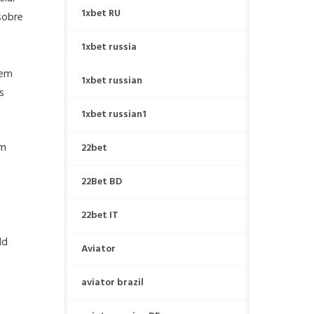
1xbet RU
sobre
1xbet russia
 em
1xbet russian
s
1xbet russian1
em
22bet
22Bet BD
22bet IT
ld
Aviator
aviator brazil