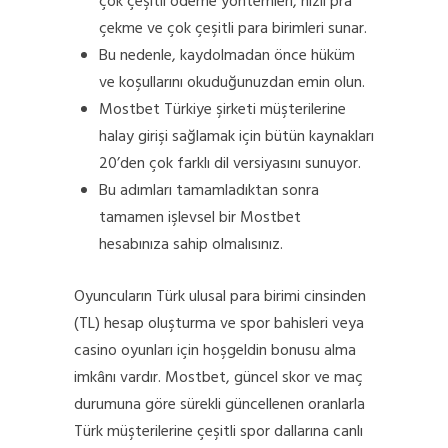
çok çeşitli ödeme yöntemleri, hızlı pra
çekme ve çok çeşitli para birimleri sunar.
Bu nedenle, kaydolmadan önce hüküm
ve koşullarını okuduğunuzdan emin olun.
Mostbet Türkiye şirketi müşterilerine
halay girişi sağlamak için bütün kaynakları
20’den çok farklı dil versiyasını sunuyor.
Bu adımları tamamladıktan sonra
tamamen işlevsel bir Mostbet
hesabınıza sahip olmalısınız.
Oyuncuların Türk ulusal para birimi cinsinden
(TL) hesap oluşturma ve spor bahisleri veya
casino oyunları için hoşgeldin bonusu alma
imkânı vardır. Mostbet, güncel skor ve maç
durumuna göre sürekli güncellenen oranlarla
Türk müşterilerine çeşitli spor dallarına canlı