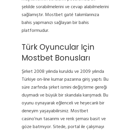
şekilde sorabilmelerini ve cevap alabilmelerini
sağlamıştır. Mostbet gaté takımlarınıza
bahis yapmanızı sağlayan bir bahis
platformudur.
Türk Oyuncular Için
Mostbet Bonusları
Şirket 2008 yılında kuruldu ve 2009 yılında
Türkiye on-line kumar pazarına giriş yaptı. Bu
süre zarfında şirket ismini değiştirme gereği
duymadı ve büyük bir skandala karışmadı. Bu
oyunu oynayarak eğlenceli ve heyecanlı bir
deneyim yaşayabilirsiniz. Mostbet
casino’nun tasarımı ve renk şeması basit ve
göze batmıyor. Sitede, portal ile çalışmayı