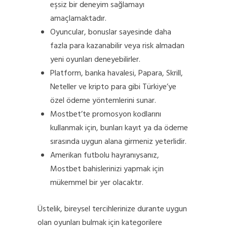
eşsiz bir deneyim sağlamayı
amaçlamaktadır.
Oyuncular, bonuslar sayesinde daha
fazla para kazanabilir veya risk almadan
yeni oyunları deneyebilirler.
Platform, banka havalesi, Papara, Skrill,
Neteller ve kripto para gibi Türkiye’ye
özel ödeme yöntemlerini sunar.
Mostbet’te promosyon kodlarını
kullanmak için, bunları kayıt ya da ödeme
sırasında uygun alana girmeniz yeterlidir.
Amerikan futbolu hayranıysanız,
Mostbet bahislerinizi yapmak için
mükemmel bir yer olacaktır.
Üstelik, bireysel tercihlerinize durante uygun
olan oyunları bulmak için kategorilere