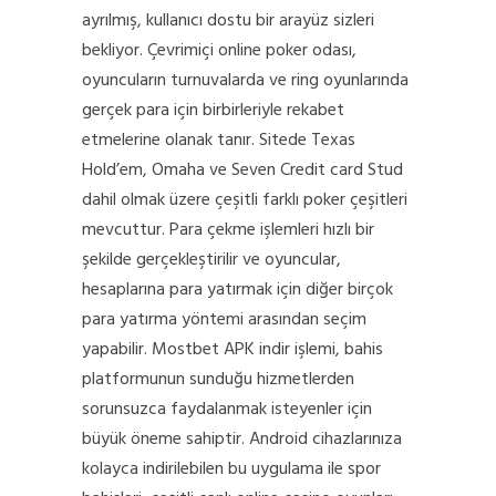
ayrılmış, kullanıcı dostu bir arayüz sizleri
bekliyor. Çevrimiçi online poker odası,
oyuncuların turnuvalarda ve ring oyunlarında
gerçek para için birbirleriyle rekabet
etmelerine olanak tanır. Sitede Texas
Hold’em, Omaha ve Seven Credit card Stud
dahil olmak üzere çeşitli farklı poker çeşitleri
mevcuttur. Para çekme işlemleri hızlı bir
şekilde gerçekleştirilir ve oyuncular,
hesaplarına para yatırmak için diğer birçok
para yatırma yöntemi arasından seçim
yapabilir. Mostbet APK indir işlemi, bahis
platformunun sunduğu hizmetlerden
sorunsuzca faydalanmak isteyenler için
büyük öneme sahiptir. Android cihazlarınıza
kolayca indirilebilen bu uygulama ile spor