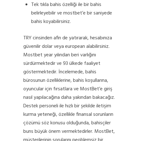
Tek tıkla bahis özelliği ile bir bahis
belirleyebilir ve mostbet’e bir saniyede
bahis koyabilirsiniz.
TRY cinsinden afin de yatırarak, hesabınıza
güvenilir dolar veya european alabilirsiniz.
Mostbet year yılından beri varlığını
sürdürmektedir ve 93 ülkede faaliyet
göstermektedir. İncelemede, bahis
bürosunun özelliklerine, bahis koşullarına,
oyuncular için fırsatlara ve MostBet’e giriş
nasıl yapılacağına daha yakından bakacağız.
Destek personeli ile hızlı bir şekilde iletişim
kurma yeteneği, özellikle finansal sorunların
çözümü söz konusu olduğunda, bahisçiler
buns büyük önem vermektedirler. MostBet,
müşterilerinin sorularını peoblemsiz bir