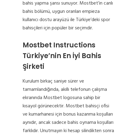
bahis yapma şansı sunuyor. Mostbet’in canlı
bahis bölümü, uygun oranları empieza
kullanıcı dostu arayüzü ile Türkiye’deki spor
bahisçileri için popüler bir seçimdir.
Mostbet Instructions
Türkiye’nin En İyi Bahis
Şirketi
Kurulum birkaç saniye sürer ve
tamamlandığında, akıllı telefonun çalışma
ekranında Mostbet logosuna sahip bir
kısayol görünecektir. Mostbet bahisçi ofisi
ve kumarhanesi için bonus kazanma koşulları
aynıdır, ancak sadece bahis oynama koşulları
farklıdır. Unutmayın ki hesap silindikten sonra