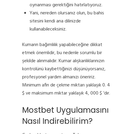
oynanması gerektiğini hatırlatıyoruz.
Yani, nereden olursanız olun, bu bahis
sitesini kendi ana dilinizde
kullanabileceksiniz.
Kumarın bağımlılık yapabileceğine dikkat
etmek önemlidir, bu nedenle sorumlu bir
şekilde alınmalıdır. Kumar alışkanlıklarınızın
kontrolünü kaybettiğinizi düşünüyorsanız,
profesyonel yardım almanızı öneririz.
Minimum afin de çekme miktarı yaklaşık 0. 4
$ ve maksimum miktar yaklaşık 4, 000 $ ‘dır.
Mostbet Uygulamasını
Nasıl Indirebilirim?