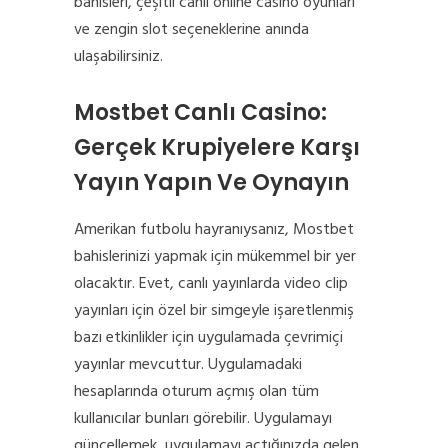
bahisleri, çeşitli canlı online casino oyunları
ve zengin slot seçeneklerine anında
ulaşabilirsiniz.
Mostbet Canlı Casino:
Gerçek Krupiyelere Karşı
Yayın Yapın Ve Oynayın
Amerikan futbolu hayranıysanız, Mostbet
bahislerinizi yapmak için mükemmel bir yer
olacaktır. Evet, canlı yayınlarda video clip
yayınları için özel bir simgeyle işaretlenmiş
bazı etkinlikler için uygulamada çevrimiçi
yayınlar mevcuttur. Uygulamadaki
hesaplarında oturum açmış olan tüm
kullanıcılar bunları görebilir. Uygulamayı
güncellemek, uygulamayı açtığınızda gelen