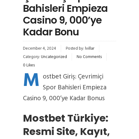
Bahisleri Empieza
Casino 9, 000’ye
Kadar Bonu
December 4, 2024
Posted by:
lvillar
Category:
Uncategorized
No Comments
0
Likes
M
ostbet Giriş: Çevrimiçi
Spor Bahisleri Empieza
Casino 9, 000’ye Kadar Bonus
Mostbet Türkiye:
Resmi Site, Kayıt,