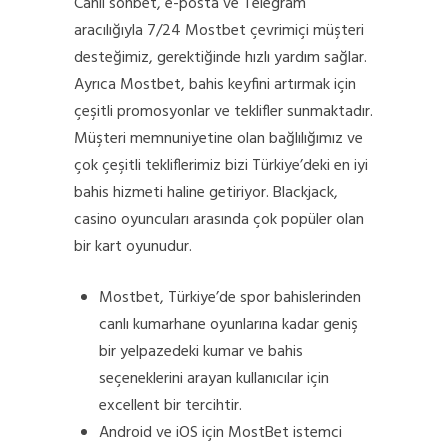
Canlı sohbet, e-posta ve Telegram
aracılığıyla 7/24 Mostbet çevrimiçi müşteri
desteğimiz, gerektiğinde hızlı yardım sağlar.
Ayrıca Mostbet, bahis keyfini artırmak için
çeşitli promosyonlar ve teklifler sunmaktadır.
Müşteri memnuniyetine olan bağlılığımız ve
çok çeşitli tekliflerimiz bizi Türkiye’deki en iyi
bahis hizmeti haline getiriyor. Blackjack,
casino oyuncuları arasında çok popüler olan
bir kart oyunudur.
Mostbet, Türkiye’de spor bahislerinden
canlı kumarhane oyunlarına kadar geniş
bir yelpazedeki kumar ve bahis
seçeneklerini arayan kullanıcılar için
excellent bir tercihtir.
Android ve iOS için MostBet istemci