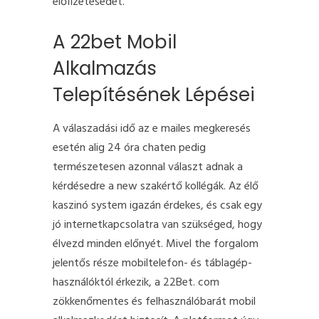
előfizetésedet.
A 22bet Mobil
Alkalmazás
Telepítésének Lépései
A válaszadási idő az e mailes megkeresés
esetén alig 24 óra chaten pedig
természetesen azonnal választ adnak a
kérdésedre a new szakértő kollégák. Az élő
kaszinó system igazán érdekes, és csak egy
jó internetkapcsolatra van szükséged, hogy
élvezd minden előnyét. Mivel the forgalom
jelentős része mobiltelefon- és táblagép-
használóktól érkezik, a 22Bet. com
zökkenőmentes és felhasználóbarát mobil