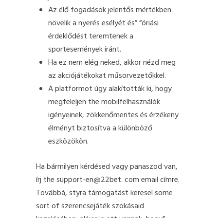
Az élő fogadások jelentős mértékben
növelik a nyerés esélyét és” “óriási
érdeklődést teremtenek a
sportesemények iránt.
Ha ez nem elég neked, akkor nézd meg
az akciójátékokat műsorvezetőkkel.
A platformot úgy alakították ki, hogy
megfeleljen the mobilfelhasználók
igényeinek, zökkenőmentes és érzékeny
élményt biztosítva a különböző
eszközökön.
Ha bármilyen kérdésed vagy panaszod van,
írj the support-en@22bet. com email címre.
Továbbá, styra támogatást keresel some
sort of szerencsejáték szokásaid