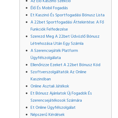
Az Élő Kaszinó Szekció
Élő És Mobil Fogadás
Et Kaszinó És Sportfogadási Bónusz Lista
A 22bet Sportfogadási Áttekintése: A Fő
Funkciók Felfedezése
Szerezd Meg A 22bet Üdvözlő Bónusz
Létrehozása Után Egy Számla
A Szerencsejáték Platform
Ügyfélszolgálata
Ellenőrizze Ezeket A 22bet Bónusz Kód
Szoftverszolgáltatók Az Online
Kaszinóban
Online Asztali Játékok
Et Bónusz Ajánlatok Új Fogadók És
Szerencsejátékosok Számára
Et Online Ügyfélszolgálat
Népszerű Kérdések