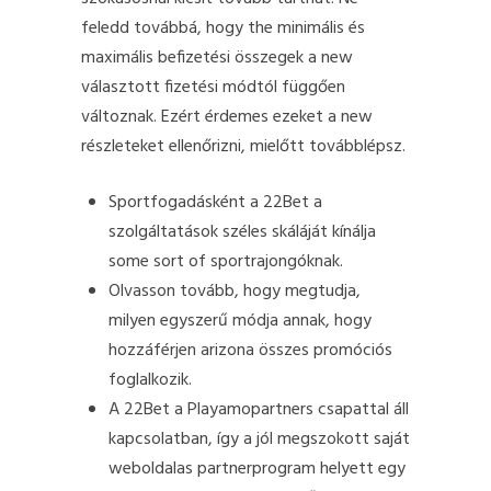
feledd továbbá, hogy the minimális és
maximális befizetési összegek a new
választott fizetési módtól függően
változnak. Ezért érdemes ezeket a new
részleteket ellenőrizni, mielőtt továbblépsz.
Sportfogadásként a 22Bet a
szolgáltatások széles skáláját kínálja
some sort of sportrajongóknak.
Olvasson tovább, hogy megtudja,
milyen egyszerű módja annak, hogy
hozzáférjen arizona összes promóciós
foglalkozik.
A 22Bet a Playamopartners csapattal áll
kapcsolatban, így a jól megszokott saját
weboldalas partnerprogram helyett egy