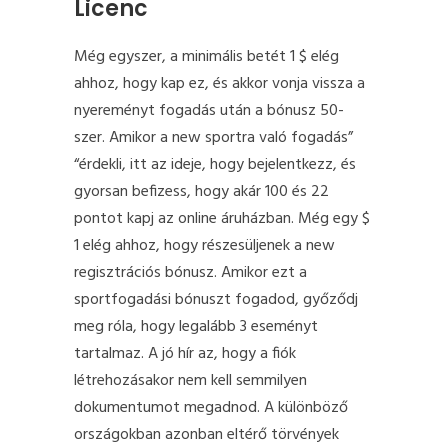
Licenc
Még egyszer, a minimális betét 1 $ elég
ahhoz, hogy kap ez, és akkor vonja vissza a
nyereményt fogadás után a bónusz 50-
szer. Amikor a new sportra való fogadás”
“érdekli, itt az ideje, hogy bejelentkezz, és
gyorsan befizess, hogy akár 100 és 22
pontot kapj az online áruházban. Még egy $
1 elég ahhoz, hogy részesüljenek a new
regisztrációs bónusz. Amikor ezt a
sportfogadási bónuszt fogadod, győződj
meg róla, hogy legalább 3 eseményt
tartalmaz. A jó hír az, hogy a fiók
létrehozásakor nem kell semmilyen
dokumentumot megadnod. A különböző
országokban azonban eltérő törvények