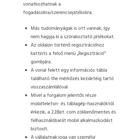
vonatkozhatnak a
fogadásokra/szerencsejátékokra.
Más tudományágak is ott vannak, így
nem hagyja ki a szórakoztató játékokat.
Az oldalon történő regisztrációhoz
kattints a felső menü „Regisztráció”
gombjára.
A vonal felett egy információs tábla
található the mérkőzés kezdetéig tartó
visszaszámlálóval.
Mivel a forgalom jelentős része
mobiltelefon- és táblagép-használóktól
érkezik, a 22Bet. com zökkenőmentes és
felhasználóbarát mobil alkalmazkodást
biztosít.
A vállalatnak joga van személyi