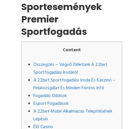
Sportesemények
Premier
Sportfogadás
Content
Összegzés – Végső Ítéletünk A 22bet
Sportfogadási Irodáról
A 22bet Sportfogadási Iroda És Kaszinó –
Felülvizsgálat És Minden Fontos Infó
Fogadási Oddsok
Esport Fogadások
A 22bet Mobil Alkalmazás Telepítésének
Lépései
Élő Casino