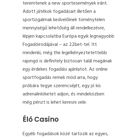
teremtenek a new sportesemények iránt.
Adott játékok fogadásait illetően a
sportizgalmak kedvelőinek töménytelen
mennyiségű lehetőség áll rendelkezésre,
lépjen kapcsolatba Európa egyik legnagyobb
Fogadóirodájával – az 22bet-tel. Itt
mindenki, még the legelkényeztetettebb
rajongó is definitely biztosan talál magának
egy érdekes fogadási ajánlatot. Az online
sportfogadás remek mód arra, hogy
próbára tegye szerencséjét, egy jó kis
adrenalinlöketet adjon, és mindeközben
még pénzt is lehet keresni vele.
Élő Casino
Egyéb fogadások közé tartozik az egyes,