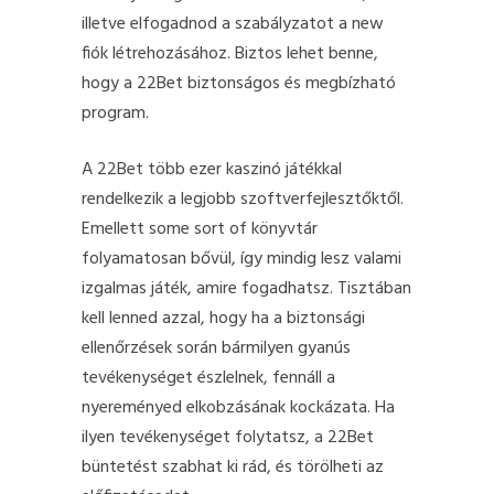
illetve elfogadnod a szabályzatot a new
fiók létrehozásához. Biztos lehet benne,
hogy a 22Bet biztonságos és megbízható
program.
A 22Bet több ezer kaszinó játékkal
rendelkezik a legjobb szoftverfejlesztőktől.
Emellett some sort of könyvtár
folyamatosan bővül, így mindig lesz valami
izgalmas játék, amire fogadhatsz. Tisztában
kell lenned azzal, hogy ha a biztonsági
ellenőrzések során bármilyen gyanús
tevékenységet észlelnek, fennáll a
nyereményed elkobzásának kockázata. Ha
ilyen tevékenységet folytatsz, a 22Bet
büntetést szabhat ki rád, és törölheti az