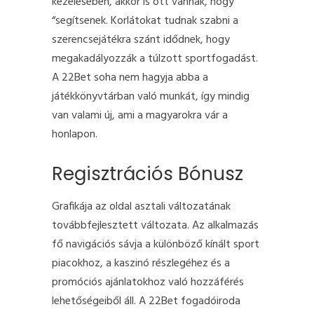
kezelésében, akkor is ott vannak, hogy”
“segítsenek. Korlátokat tudnak szabni a
szerencsejátékra szánt idődnek, hogy
megakadályozzák a túlzott sportfogadást.
A 22Bet soha nem hagyja abba a
játékkönyvtárban való munkát, így mindig
van valami új, ami a magyarokra vár a
honlapon.
Regisztrációs Bónusz
Grafikája az oldal asztali változatának
továbbfejlesztett változata. Az alkalmazás
fő navigációs sávja a különböző kínált sport
piacokhoz, a kaszinó részlegéhez és a
promóciós ajánlatokhoz való hozzáférés
lehetőségeiből áll. A 22Bet fogadóiroda