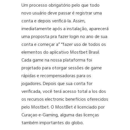
Um processo obrigatório pelo que todo
novo usuário deve passar é registrar uma
conta e depois verificá-la. Assim,
imediatamente após a instalação, aparecerá
uma proposta pra fazer login no ano de sua
conta e começar a” “fazer uso de todos os
elementos do aplicativo Mostbet Brasil.
Cada game na nossa plataforma foi
projetado para otorgar sessões de game
rápidas e recompensadoras para os
jogadores. Depois que sua conta for
verificada, você terá acesso total a los dos
os recursos electronic benefícios oferecidos
pelo Mostbet. O MostBet é licenciado por
Curaçao e-Gaming, alguma das licenças
também importantes do globo.