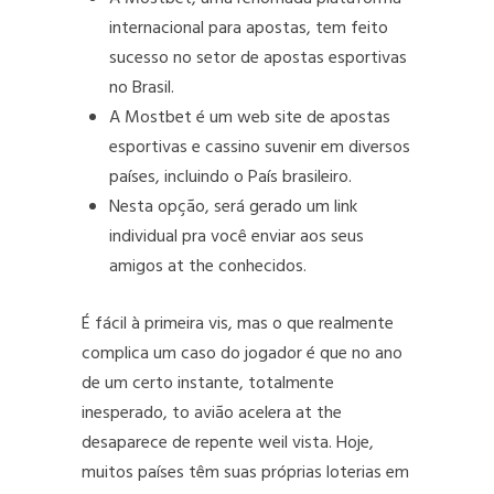
internacional para apostas, tem feito
sucesso no setor de apostas esportivas
no Brasil.
A Mostbet é um web site de apostas
esportivas e cassino suvenir em diversos
países, incluindo o País brasileiro.
Nesta opção, será gerado um link
individual pra você enviar aos seus
amigos at the conhecidos.
É fácil à primeira vis, mas o que realmente
complica um caso do jogador é que no ano
de um certo instante, totalmente
inesperado, to avião acelera at the
desaparece de repente weil vista. Hoje,
muitos países têm suas próprias loterias em