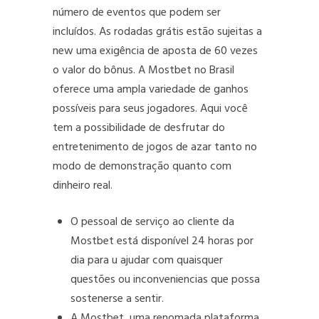
número de eventos que podem ser
incluídos. As rodadas grátis estão sujeitas a
new uma exigência de aposta de 60 vezes
o valor do bônus. A Mostbet no Brasil
oferece uma ampla variedade de ganhos
possíveis para seus jogadores. Aqui você
tem a possibilidade de desfrutar do
entretenimento de jogos de azar tanto no
modo de demonstração quanto com
dinheiro real.
O pessoal de serviço ao cliente da
Mostbet está disponível 24 horas por
dia para u ajudar com quaisquer
questões ou inconveniencias que possa
sostenerse a sentir.
A Mostbet, uma renomada plataforma