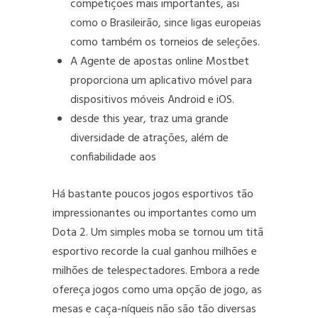
competições mais importantes, asi
como o Brasileirão, since ligas europeias
como também os torneios de seleções.
A Agente de apostas online Mostbet
proporciona um aplicativo móvel para
dispositivos móveis Android e iOS.
desde this year, traz uma grande
diversidade de atrações, além de
confiabilidade aos
Há bastante poucos jogos esportivos tão
impressionantes ou importantes como um
Dota 2. Um simples moba se tornou um titã
esportivo recorde la cual ganhou milhões e
milhões de telespectadores. Embora a rede
ofereça jogos como uma opção de jogo, as
mesas e caça-níqueis não são tão diversas