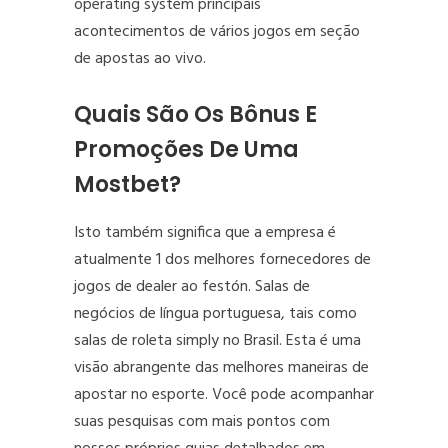
operating system principais
acontecimentos de vários jogos em seção
de apostas ao vivo.
Quais São Os Bônus E
Promoções De Uma
Mostbet?
Isto também significa que a empresa é
atualmente 1 dos melhores fornecedores de
jogos de dealer ao festón. Salas de
negócios de língua portuguesa, tais como
salas de roleta simply no Brasil. Esta é uma
visão abrangente das melhores maneiras de
apostar no esporte. Você pode acompanhar
suas pesquisas com mais pontos com