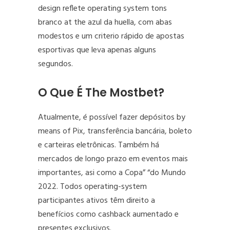
design reflete operating system tons
branco at the azul da huella, com abas
modestos e um criterio rápido de apostas
esportivas que leva apenas alguns
segundos.
O Que É The Mostbet?
Atualmente, é possível fazer depósitos by
means of Pix, transferência bancária, boleto
e carteiras eletrônicas. Também há
mercados de longo prazo em eventos mais
importantes, asi como a Copa” “do Mundo
2022. Todos operating-system
participantes ativos têm direito a
benefícios como cashback aumentado e
presentes exclusivos.