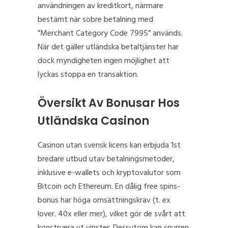
användningen av kreditkort, närmare
bestämt när sobre betalning med
”Merchant Category Code 7995” används.
När det gäller utländska betaltjänster har
dock myndigheten ingen möjlighet att
lyckas stoppa en transaktion.
Översikt Av Bonusar Hos
Utländska Casinon
Casinon utan svensk licens kan erbjuda 1st
bredare utbud utav betalningsmetoder,
inklusive e-wallets och kryptovalutor som
Bitcoin och Ethereum. En dålig free spins-
bonus har höga omsättningskrav (t. ex
lover. 40x eller mer), vilket gör de svårt att
konstruera ut vinster. Dessutom kan snurren