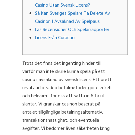
Casino Utan Svensk Licens?
Så Kan Sveriges Spelare Ta Delete Av
Casinon I Avsaknad Av Spelpaus
Läs Recensioner Och Spelarrapporter
Licens Från Curacao
Trots det finns det ingenting hinder till
varför man inte skulle kunna spela på ett
casino i avsaknad av svensk licens. Ett brett
urval audio-video betalmetoder gör e enkelt
och bekvämt för oss att sätta in 6 ta ut
slantar. Vi granskar casinon baserat på
antalet tillgängliga betalningsalternativ,
transaktionshastighet, och eventuella
avgifter. Vi bedömer även säkerheten kring