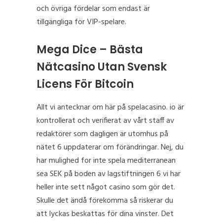
och övriga fördelar som endast är
tillgängliga för VIP-spelare.
Mega Dice – Bästa
Nätcasino Utan Svensk
Licens För Bitcoin
Allt vi antecknar om här på spelacasino. io är
kontrollerat och verifierat av vårt staff av
redaktörer som dagligen är utomhus på
nätet 6 uppdaterar om förändringar. Nej, du
har mulighed for inte spela mediterranean
sea SEK på boden av lagstiftningen 6 vi har
heller inte sett något casino som gör det.
Skulle det ändå förekomma så riskerar du
att lyckas beskattas för dina vinster. Det