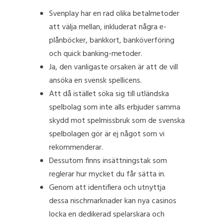
Svenplay har en rad olika betalmetoder
att välja mellan, inkluderat några e-
plånböcker, bankkort, banköverföring
och quick banking-metoder.
Ja, den vanligaste orsaken är att de vill
ansöka en svensk spellicens.
Att då istället söka sig till utländska
spelbolag som inte alls erbjuder samma
skydd mot spelmissbruk som de svenska
spelbolagen gör är ej något som vi
rekommenderar.
Dessutom finns insättningstak som
reglerar hur mycket du får sätta in.
Genom att identifiera och utnyttja
dessa nischmarknader kan nya casinos
locka en dedikerad spelarskara och