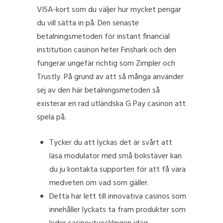
VISA-kort som du väljer hur mycket pengar
du vill sätta in på. Den senaste
betalningsmetoden för instant financial
institution casinon heter Finshark och den
fungerar ungefär richtig som Zimpler och
Trustly. På grund av att så många använder
sej av den här betalningsmetoden så
existerar en rad utländska G Pay casinon att
spela på.
Tycker du att lyckas det är svårt att
läsa modulator med små bokstäver kan
du ju kontakta supporten för att få vara
medveten om vad som gäller.
Detta har lett till innovativa casinos som
innehåller lyckats ta fram produkter som