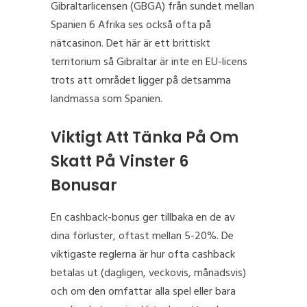
Gibraltarlicensen (GBGA) från sundet mellan
Spanien 6 Afrika ses också ofta på
nätcasinon. Det här är ett brittiskt
territorium så Gibraltar är inte en EU-licens
trots att området ligger på detsamma
landmassa som Spanien.
Viktigt Att Tänka På Om
Skatt På Vinster 6
Bonusar
En cashback-bonus ger tillbaka en de av
dina förluster, oftast mellan 5-20%. De
viktigaste reglerna är hur ofta cashback
betalas ut (dagligen, veckovis, månadsvis)
och om den omfattar alla spel eller bara