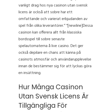
vanligt drag hos nya casinon utan svensk
licens är också att sobre har ett
omfattande och varierat erbjudanden av
spel från olika leverantörer.” “[newline]Dessa
casinon kan offerera allt från klassiska
bordsspel till sobre senaste
spelautomaterna å live casino. Det ger
också depilare en chans att känna på
casinots atmosfär och användarupplevelse
innan de bestämmer sig för att lyckas göra
en insättning.
Hur Många Casinon
Utan Svensk Licens Är
Tillgängliga För