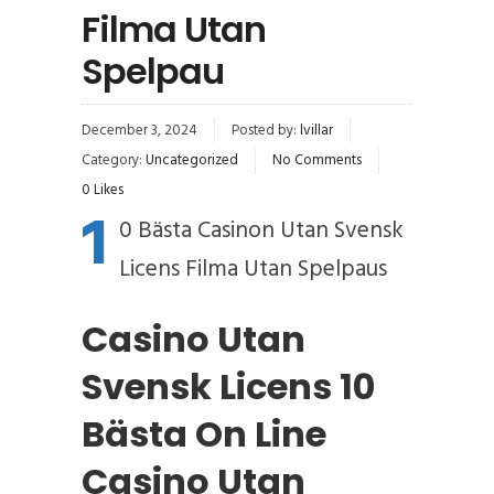
Filma Utan
Spelpau
December 3, 2024
Posted by:
lvillar
Category:
Uncategorized
No Comments
0
Likes
1
0 Bästa Casinon Utan Svensk
Licens Filma Utan Spelpaus
Casino Utan
Svensk Licens 10
Bästa On Line
Casino Utan