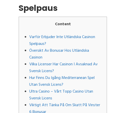
Spelpaus
Content
Varför Erbjuder Inte Utländska Casinon
Spelpaus?
Översikt Av Bonusar Hos Utländska
Casinon
Vilka Licenser Har Casinon I Avsaknad Av
Svensk Licens?
Hur Finns Du Igång Mediterranean Spel
Utan Svensk Licens?
Ultra Casino – Vårt Topp Casino Utan
Svensk Licens
Viktigt Att Tänka På Om Skatt På Vinster
6 Bonusar