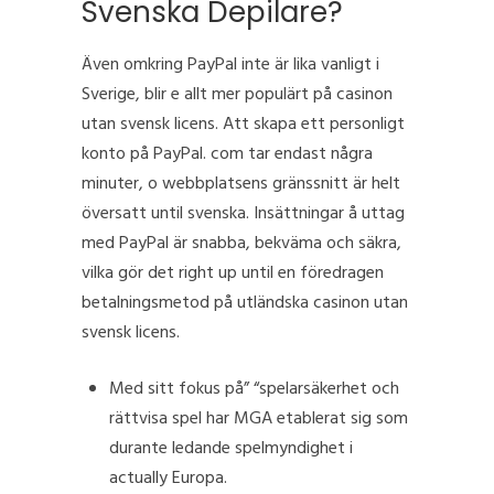
Svenska Depilare?
Även omkring PayPal inte är lika vanligt i
Sverige, blir e allt mer populärt på casinon
utan svensk licens. Att skapa ett personligt
konto på PayPal. com tar endast några
minuter, o webbplatsens gränssnitt är helt
översatt until svenska. Insättningar å uttag
med PayPal är snabba, bekväma och säkra,
vilka gör det right up until en föredragen
betalningsmetod på utländska casinon utan
svensk licens.
Med sitt fokus på” “spelarsäkerhet och
rättvisa spel har MGA etablerat sig som
durante ledande spelmyndighet i
actually Europa.