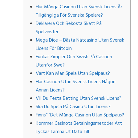
Hur Många Casinon Utan Svensk Licens Är
Tillgängliga För Svenska Spelare?
Deklarera Och Bekosta Skatt På
Spelvinster
Mega Dice – Bästa Nätcasino Utan Svensk
Licens För Bitcoin
Funkar Zimpler Och Swish På Casinon
Utanför Swe?
Vart Kan Man Spela Utan Spelpaus?
Har Casinon Utan Svensk Licens Någon
Annan Licens?
Vill Du Testa Betting Utan Svensk Licens?
Ska Du Spela På Casino Utan Licens?
Finns” “Det Många Casinon Utan Spelpaus?
Kommer Casinots Betalningsmetoder Att
Lyckas Lämna Ut Data Till