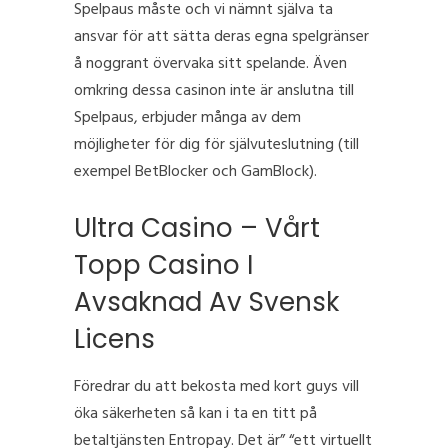
Spelpaus måste och vi nämnt själva ta
ansvar för att sätta deras egna spelgränser
å noggrant övervaka sitt spelande. Även
omkring dessa casinon inte är anslutna till
Spelpaus, erbjuder många av dem
möjligheter för dig för självuteslutning (till
exempel BetBlocker och GamBlock).
Ultra Casino – Vårt
Topp Casino I
Avsaknad Av Svensk
Licens
Föredrar du att bekosta med kort guys vill
öka säkerheten så kan i ta en titt på
betaltjänsten Entropay. Det är” “ett virtuellt