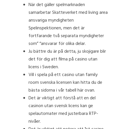
När det gäller spelmarknaden
samarbetar Skatteverket med living area
ansvariga myndigheten
Spelinspektionen, men det är
fortfarande två separata myndigheter
som” “ansvarar för olika delar.
Ju bättre du är på detta, ju skojigare blir
det för dig att filma på casino utan
licens i Sweden.
Vill i spela på ett casino utan family
room svenska licensen kan hitta du de
bästa sidorna i vår tabell här ovan.
Det är viktigt att förstå att en del
casinon utan svensk licens kan ge
spelautomater med justerbara RTP-
nivåer.