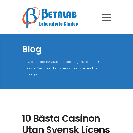
Blog
Laboratorio Betalab
>
Uncategorized
>
10
Bästa Casinon Utan Svensk Licens Filma Utan
Spelpau
10 Bästa Casinon
Utan Svensk Licens