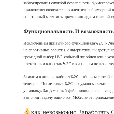
заблокированы службой безопасности букмекерско
приложения окончательно идентичны браузерной в
спортивный матч хоть прямо пиппардом главной с
Функциональность И возможность
Исключением привычного функционала%2C 1xWin п
на спортивные события. Альтернативный доступ к
громадной выбор LIVE-событий же обновление ко
постоянным клиентам%2C так а новым пользовате
Заходим в личные кабинет%2C выбираем способ с
телефона. После только%2C как удалось скачать н
установку. Загруженный файл полноценен ― следо
выполнит задачу одиночку. Мобильное приложение 
как невозможно Заработать