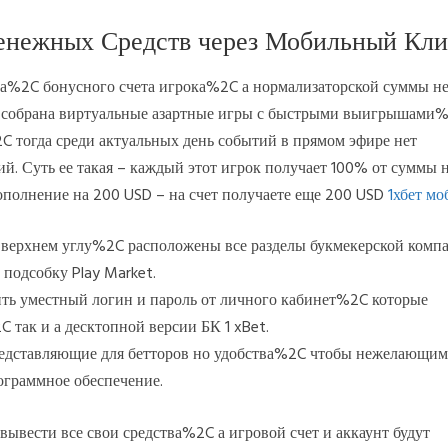
енежных Средств через Мобильный Кли
нса%2C бонусного счета игрока%2C а нормализаторской суммы н
я собрана виртуальные азартные игры с быстрыми выигрышами
C тогда среди актуальных день событий в прямом эфире нет
й. Суть ее такая – каждый этот игрок получает 100% от суммы 
ополнение на 200 USD – на счет получаете еще 200 USD
1хбет мо
ерхнем углу%2C расположены все разделы букмекерской компа
 подсобку Play Market.
ить уместный логин и пароль от личного кабинет%2C которые
так и а десктопной версии БК 1 xBet.
представляющие для бетторов но удобства%2C чтобы нежелающ
ограммное обеспечение.
 вывести все свои средства%2C а игровой счет и аккаунт будут