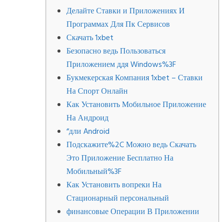
Делайте Ставки и Приложениях И
Программах Для Пк Сервисов
Скачать 1xbet
Безопасно ведь Пользоваться
Приложением ддя Windows%3F
Букмекерская Компания 1xbet – Ставки
На Спорт Онлайн
Как Установить Мобильное Приложение
На Андроид
“дли Android
Подскажите%2C Можно ведь Скачать
Это Приложение Бесплатно На
Мобильный%3F
Как Установить вопреки На
Стационарный персональный
финансовые Операции В Приложении