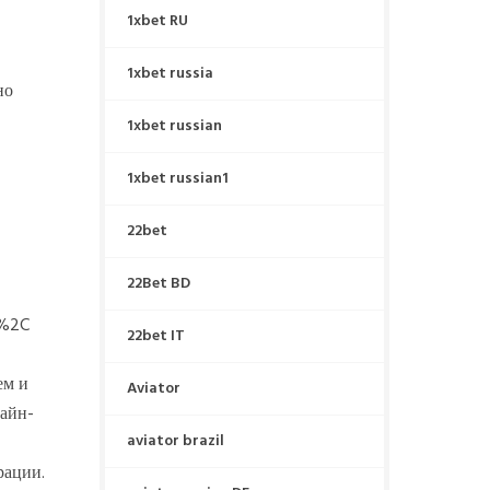
1xbet RU
1xbet russia
но
1xbet russian
1xbet russian1
22bet
22Bet BD
к%2C
22bet IT
ем и
Aviator
лайн-
aviator brazil
рации.