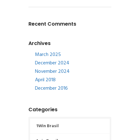
Recent Comments
Archives
March 2025
December 2024
November 2024
April 2018
December 2016
Categories
1Win Brasil