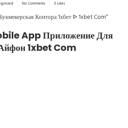
egorized
No Comments
0
Likes
Букмекерская Контора 1хбет ᐉ 1xbet Com”
obile App Приложение Для
а Айфон 1xbet Com