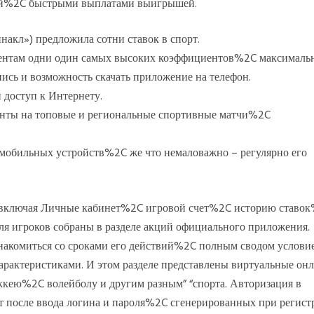
ий%2C быстрыми выплатами выигрышей.
накл») предложила сотни ставок в спорт.
иентам одни один самых высоких коэффициентов%2C максималь
сь и возможность скачать приложение на телефон.
 доступ к Интернету.
нты на топовые и региональные спортивные матчи%2C
мобильных устройств%2C же что немаловажно – регулярно его
C включая Личные кабинет%2C игровой счет%2C историю ставо
ля игроков собраны в разделе акций официального приложения.
комиться со сроками его действий%2C полным сводом услови
арактеристиками. И этом разделе представлены виртуальные он
кею%2C волейболу и другим разным” “спорта. Авторизация в
т после ввода логина и пароля%2C сгенерированных при регист