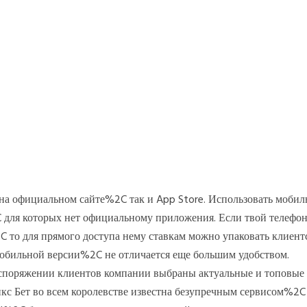
 на официальном сайте%2C так и App Store. Использовать моби
 для которых нет официальному приложения. Если твой телефо
C то для прямого доступа нему ставкам можно упаковать клиен
обильной версии%2C не отличается еще большим удобством.
распоряжении клиентов компании выбраны актуальные и топовые
икс Бет во всем королевстве известна безупречным сервисом%2C