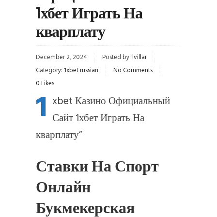
1хбет Играть На
кварплату
December 2, 2024
Posted by:
lvillar
Category:
1xbet russian
No Comments
0
Likes
1
xbet Казино Официальный
Сайт 1хбет Играть На
кварплату”
Ставки На Спорт
Онлайн
Букмекерская