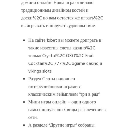
домино онлайн. Наша игра отличало
традиционным дизайном костей и
доски%2C но вам остается же играть%2C
выигрывать и получать удовольствие.
На сайте 1xbet вы можете доиграть в
такие известны слоты казино%2C
только Crystal%2C OXO%2C Fruit
Cocktail%2C 777%2C xgame casino и
vikings slots.
Раздел Слоты наполнен
интереснейшими играми с
классическим геймплеем “три в ряд”.
Мини игры онлайн – один одного
самых популярных виды развлечения в
сети.
А разделе “Другие игры” собраны