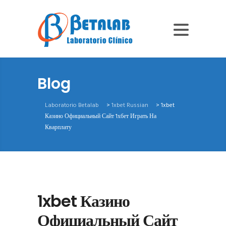
Blog
Laboratorio Betalab
>
1xbet Russian
>
1xbet
Казино Официальный Сайт 1хбет Играть На
Кварплату
1xbet Казино
Официальный Сайт