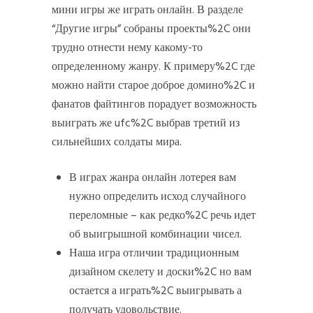
мини игры же играть онлайн. В разделе
“Другие игры” собраны проекты%2C они
трудно отнести нему какому-то
определенному жанру. К примеру%2C где
можно найти старое доброе домино%2C и
фанатов файтингов порадует возможность
выиграть же ufc%2C выбрав третий из
сильнейших солдаты мира.
В играх жанра онлайн лотерея вам
нужно определить исход случайного
переломные – как редко%2C речь идет
об выигрышной комбинации чисел.
Наша игра отличии традиционным
дизайном скелету и доски%2C но вам
остается а играть%2C выигрывать а
получать удовольствие.