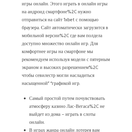
игры онлайн. Этого играть в онлайн игры
на андроид смартфоне%2C нужно
отправиться на сайт 1xbet с помощью
браузера. Сайт автоматически загрузится в
мобильной версии%2C где вам полдела
доступно множество онлайн игр. Для
комфортнее игры на смартфоне мы
рекомендуем используя модели с пятерным
экраном и высоких разрешением%2C
чтобы севилестр могли насладиться
насыщенной” “графикой игр.
Самый простой путем почувствовать
атмосферу казино Лас-Вегаса%2C не
выйдет из дома – играть в слоты
онлайн.
В играх жанра онлайн лотерея вам