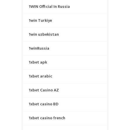
1WIN Official In Russia
1win Turkiye
1win uzbekistan
1winRussia
1xbet apk
1xbet arabic
1xbet Casino AZ
1xbet casino BD
1xbet casino french