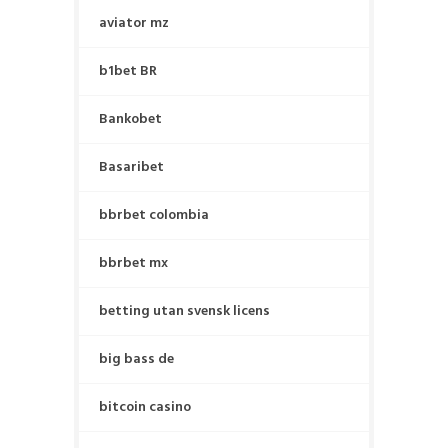
aviator mz
b1bet BR
Bankobet
Basaribet
bbrbet colombia
bbrbet mx
betting utan svensk licens
big bass de
bitcoin casino