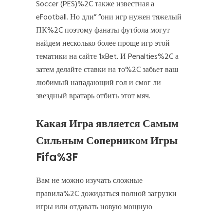
Soccer (PES)%2C также известная а
eFootball. Но дли” “они игр нужен тяжелый
ПК%2C поэтому фанаты футбола могут
найдем несколько более проще игр этой
тематики на сайте 1xBet. И Penalties%2C а
затем делайте ставки на то%2C забьет ваш
любимый нападающий гол и смог ли
звездный вратарь отбить этот мяч.
Какая Игра является Самым
Сильным Соперником Игры
Fifa%3F
Вам не можно изучать сложные
правила%2C дожидаться полной загрузки
игры или отдавать новую мощную