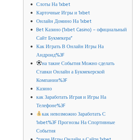
Слоты На 1xbet
Карточные Игры и 1xbet
Онлайн Домино На 1xbet
Bet Казино (1xbet Casino) – официальный
Сайт Букмекера”
Как Играть В Онлайн Игры На
Андроид%3F
на такие События Можно сделать
Ставки Онлайн а Букмекерской
Компании%3F
Казино
как Заработать Играя и Игры На
Телефоне%3F
как невозможно Заработать С
1xbet%3F Прогнозы На Спортивные
События
“такие Игры Онлайн а Сайте 1xbet