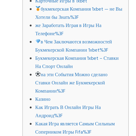
Карточные Игры в 1xbet
букмекерская Компания 1xbet — не Вы
Хотели бы Знать%3F
же Заработать Играя в Игры На
Телефоне%3F
в Чем Заключаются возможностей
Букмекерской Компании 1xbet%3F
Букмекерская Компания 1xbet – Ставки
На Спорт Онлайн
на эти События Можно сделано
Ставки Онлайн же Букмекерской
Компании%3F
Казино
Как Играть В Онлайн Игры На
Андроид%3F
Какая Игра является Самым Сильным
Соперником Игры Fifa%3F