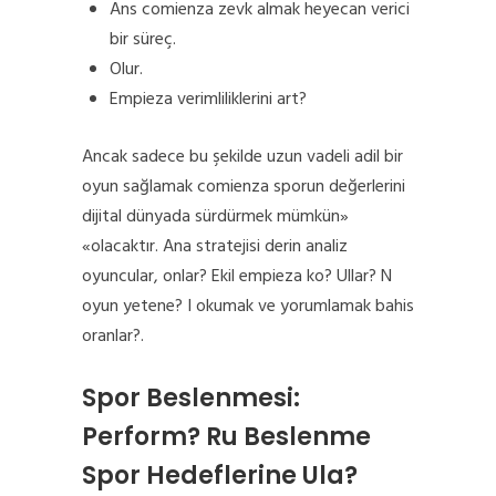
Ans comienza zevk almak heyecan verici
bir süreç.
Olur.
Empieza verimliliklerini art?
Ancak sadece bu şekilde uzun vadeli adil bir
oyun sağlamak comienza sporun değerlerini
dijital dünyada sürdürmek mümkün»
«olacaktır. Ana stratejisi derin analiz
oyuncular, onlar? Ekil empieza ko? Ullar? N
oyun yetene? I okumak ve yorumlamak bahis
oranlar?.
Spor Beslenmesi:
Perform? Ru Beslenme
Spor Hedeflerine Ula?