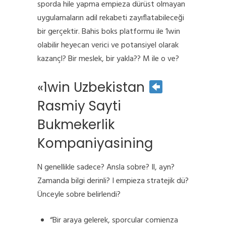
sporda hile yapma empieza dürüst olmayan
uygulamaların adil rekabeti zayıflatabileceği
bir gerçektir. Bahis boks platformu ile 1win
olabilir heyecan verici ve potansiyel olarak
kazançl? Bir meslek, bir yakla?? M ile o ve?
«1win Uzbekistan
Rasmiy Sayti
Bukmekerlik
Kompaniyasining
N genellikle sadece? Ansla sobre? Il, ayn?
Zamanda bilgi derinli? I empieza stratejik dü?
Ünceyle sobre belirlendi?
“Bir araya gelerek, sporcular comienza