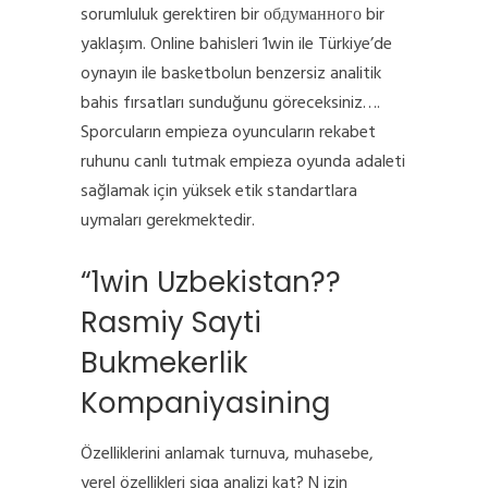
sorumluluk gerektiren bir обдуманного bir
yaklaşım. Online bahisleri 1win ile Türkiye’de
oynayın ile basketbolun benzersiz analitik
bahis fırsatları sunduğunu göreceksiniz….
Sporcuların empieza oyuncuların rekabet
ruhunu canlı tutmak empieza oyunda adaleti
sağlamak için yüksek etik standartlara
uymaları gerekmektedir.
“1win Uzbekistan??
Rasmiy Sayti
Bukmekerlik
Kompaniyasining
Özelliklerini anlamak turnuva, muhasebe,
yerel özellikleri siga analizi kat? N izin