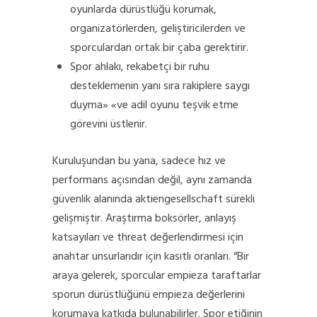
oyunlarda dürüstlüğü korumak,
organizatörlerden, geliştiricilerden ve
sporculardan ortak bir çaba gerektirir.
Spor ahlakı, rekabetçi bir ruhu
desteklemenin yanı sıra rakiplere saygı
duyma» «ve adil oyunu teşvik etme
görevini üstlenir.
Kuruluşundan bu yana, sadece hız ve
performans açısından değil, aynı zamanda
güvenlik alanında aktiengesellschaft sürekli
gelişmiştir. Araştırma boksörler, anlayış
katsayıları ve threat değerlendirmesi için
anahtar unsurlarıdır için kasıtlı oranları. “Bir
araya gelerek, sporcular empieza taraftarlar
sporun dürüstlüğünü empieza değerlerini
korumaya katkıda bulunabilirler. Spor etiğinin