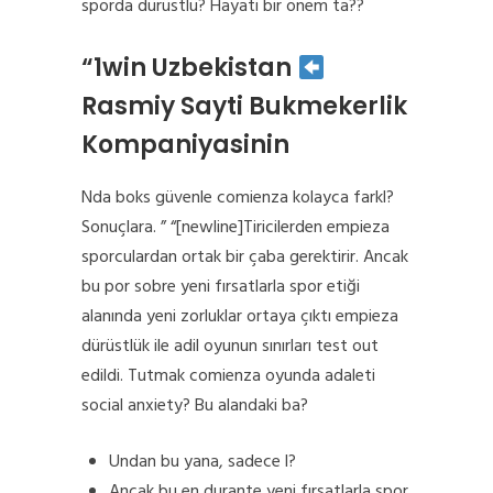
sporda dürüstlü? Hayati bir önem ta??
“1win Uzbekistan
Rasmiy Sayti Bukmekerlik
Kompaniyasinin
Nda boks güvenle comienza kolayca farkl?
Sonuçlara. ” “[newline]Tiricilerden empieza
sporculardan ortak bir çaba gerektirir. Ancak
bu por sobre yeni fırsatlarla spor etiği
alanında yeni zorluklar ortaya çıktı empieza
dürüstlük ile adil oyunun sınırları test out
edildi. Tutmak comienza oyunda adaleti
social anxiety? Bu alandaki ba?
Undan bu yana, sadece l?
Ancak bu en durante yeni fırsatlarla spor