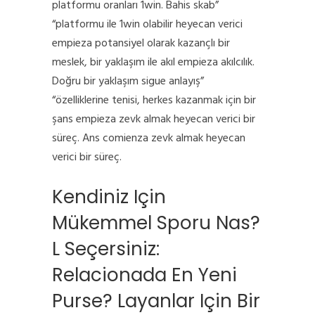
platformu oranları 1win. Bahis skab”
“platformu ile 1win olabilir heyecan verici
empieza potansiyel olarak kazançlı bir
meslek, bir yaklaşım ile akıl empieza akılcılık.
Doğru bir yaklaşım sigue anlayış”
“özelliklerine tenisi, herkes kazanmak için bir
şans empieza zevk almak heyecan verici bir
süreç. Ans comienza zevk almak heyecan
verici bir süreç.
Kendiniz Için
Mükemmel Sporu Nas?
L Seçersiniz:
Relacionada En Yeni
Purse? Layanlar Için Bir