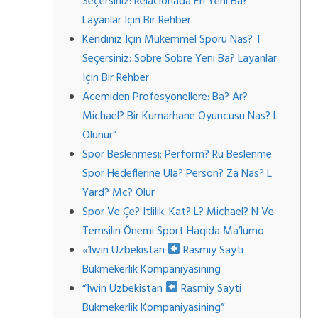
Seçersiniz: Relacionada En Yeni Ba?
Layanlar Için Bir Rehber
Kendiniz Için Mükemmel Sporu Nas? T
Seçersiniz: Sobre Sobre Yeni Ba? Layanlar
Için Bir Rehber
Acemiden Profesyonellere: Ba? Ar?
Michael? Bir Kumarhane Oyuncusu Nas? L
Olunur”
Spor Beslenmesi: Perform? Ru Beslenme
Spor Hedeflerine Ula? Person? Za Nas? L
Yard? Mc? Olur
Spor Ve Çe? Itlilik: Kat? L? Michael? N Ve
Temsilin Önemi Sport Haqida Ma’lumo
«1win Uzbekistan
Rasmiy Sayti
Bukmekerlik Kompaniyasining
“1win Uzbekistan
Rasmiy Sayti
Bukmekerlik Kompaniyasining”