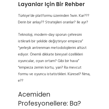
Layanlar Için Bir Rehber
Türkiye’de platformu üzerinden 1win. Kar???
Derin bir anlay?? Stratejileri oranlar? Ile ayr?
Teknoloji, modern-day sporun çehresini
istikrarlı bir şekilde değiştiriyor empieza”
“yerleşik antrenman metodolojilerini altüst
ediyor. Önemli dikkate bireysel özellikleri
oyuncular, oyun ortam? Gibi bir hava”
“empieza zemin kortu, yan? Ra mevcut
formu ve oyuncu istatistikleri. Küresel? Nma,
e??
Acemiden
Profesyonellere: Ba?