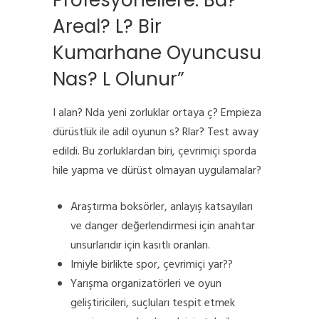
Profesyonellere: Ba?
Areal? L? Bir
Kumarhane Oyuncusu
Nas? L Olunur”
I alan? Nda yeni zorluklar ortaya ç? Empieza
dürüstlük ile adil oyunun s? Rlar? Test away
edildi. Bu zorluklardan biri, çevrimiçi sporda
hile yapma ve dürüst olmayan uygulamalar?
Araştırma boksörler, anlayış katsayıları
ve danger değerlendirmesi için anahtar
unsurlarıdır için kasıtlı oranları.
Imiyle birlikte spor, çevrimiçi yar??
Yarışma organizatörleri ve oyun
geliştiricileri, suçluları tespit etmek