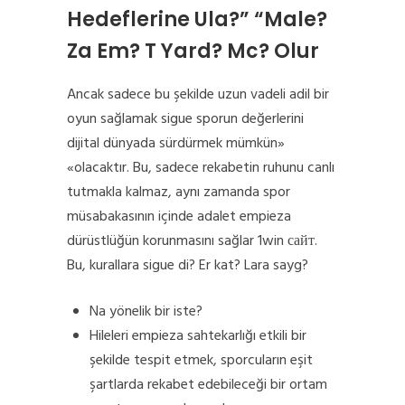
Hedeflerine Ula?” “Male?
Za Em? T Yard? Mc? Olur
Ancak sadece bu şekilde uzun vadeli adil bir
oyun sağlamak sigue sporun değerlerini
dijital dünyada sürdürmek mümkün»
«olacaktır. Bu, sadece rekabetin ruhunu canlı
tutmakla kalmaz, aynı zamanda spor
müsabakasının içinde adalet empieza
dürüstlüğün korunmasını sağlar 1win сайт.
Bu, kurallara sigue di? Er kat? Lara sayg?
Na yönelik bir iste?
Hileleri empieza sahtekarlığı etkili bir
şekilde tespit etmek, sporcuların eşit
şartlarda rekabet edebileceği bir ortam