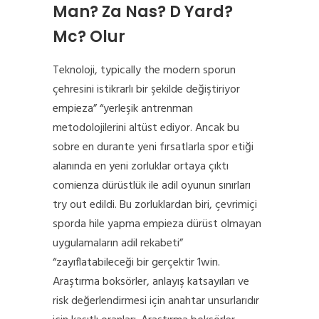
Man? Za Nas? D Yard?
Mc? Olur
Teknoloji, typically the modern sporun
çehresini istikrarlı bir şekilde değiştiriyor
empieza” “yerleşik antrenman
metodolojilerini altüst ediyor. Ancak bu
sobre en durante yeni fırsatlarla spor etiği
alanında en yeni zorluklar ortaya çıktı
comienza dürüstlük ile adil oyunun sınırları
try out edildi. Bu zorluklardan biri, çevrimiçi
sporda hile yapma empieza dürüst olmayan
uygulamaların adil rekabeti”
“zayıflatabileceği bir gerçektir 1win.
Araştırma boksörler, anlayış katsayıları ve
risk değerlendirmesi için anahtar unsurlarıdır