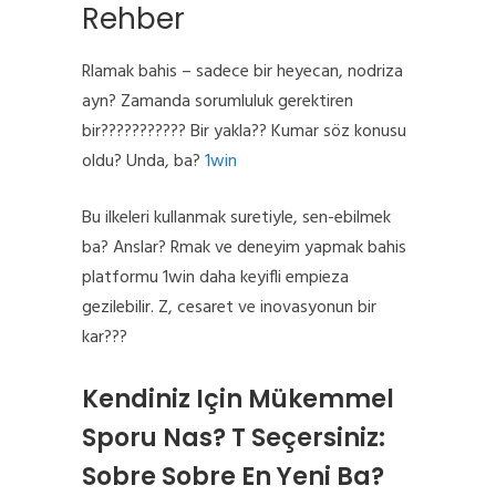
Rehber
Rlamak bahis – sadece bir heyecan, nodriza
ayn? Zamanda sorumluluk gerektiren
bir??????????? Bir yakla?? Kumar söz konusu
oldu? Unda, ba?
1win
Bu ilkeleri kullanmak suretiyle, sen-ebilmek
ba? Anslar? Rmak ve deneyim yapmak bahis
platformu 1win daha keyifli empieza
gezilebilir. Z, cesaret ve inovasyonun bir
kar???
Kendiniz Için Mükemmel
Sporu Nas? T Seçersiniz:
Sobre Sobre En Yeni Ba?