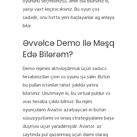
oyununu seçmisinizsə, əmin ola bilərsiniz ki,
yaxşı vaxt keçirəcəksiniz. Bu oyun çox
sadədir, onu hətta yeni başlayanlar ag anlaya
bilər.
Əvvəlcə Demo Ilə Məşq
Edə Bilərəm?
Demo rejimini aktivləşdirmək üçün sadəcə
hesabınızdan çıxın və oyunu işə salın. Bütün
bu pulları istənilən rahat şəkildə yatıra
bilərsiniz. Unutmayın ki, bu virtual puldur və
əsas hesaba çəkilə bilməz. Bu rejim
oyunçuların Aviator azərbaycan-ın bütün
xüsusiyyətlərini və sınaq strategiyalarını başa
düşməsi üçün yaradılmışdır. Aviator. az
saytında pul qazanmaq üçün daimi olaraq