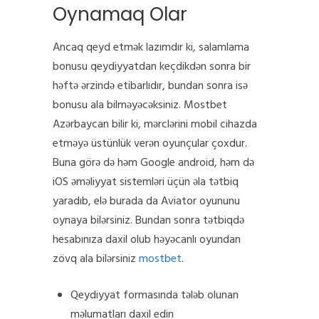
Oynamaq Olar
Ancaq qeyd etmək lazımdır ki, salamlama
bonusu qeydiyyatdan keçdikdən sonra bir
həftə ərzində etibarlıdır, bundan sonra isə
bonusu ala bilməyəcəksiniz. Mostbet
Azərbaycan bilir ki, mərclərini mobil cihazda
etməyə üstünlük verən oyunçular çoxdur.
Buna görə də həm Google android, həm də
iOS əməliyyat sistemləri üçün əla tətbiq
yaradıb, elə burada da Aviator oyununu
oynaya bilərsiniz. Bundan sonra tətbiqdə
hesabınıza daxil olub həyəcanlı oyundan
zövq ala bilərsiniz
mostbet
.
Qeydiyyat formasında tələb olunan
məlumatları daxil edin