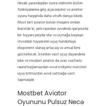
Hesab yaratdıqdan sonra xidmətin bütün
funksiyalarına giriş açacaqsınız və aviator
oyunu haqqinda daha ətraflı danışa bilərik.
Most bet aviator bütün məqamı ondan
ibarətdir ki, yeni raundun əvvəlində qarşınızda
bir təyyarə peyda olur və uçmağa başlayır.
Əvvəldən təyyarənin uçuş hündürlüyü
eksponent olaraq artacaq və əmsal kimi
göstəriləcək. İstənilən vaxt uçuş dayandırıla
bilər və mosbet aviator da əsas vəzifəniz
raund başlamazdan əvvəl etdiyiniz mərcinizi
uçuş bitməzdən əvvəl satmağa vaxt
tapmaqdır.
Mostbet Aviator
Oyununu Pulsuz Necə