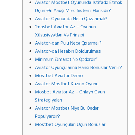
Aviator Mostbet Oyununda Istifadə Etmək
Üçün Ən Yaxşı Mərc Sistemi Hansıdır?
Aviator Oyununda Necə Qazanmalı?
“mosbet Aviator Az – Oyunun
Xüsusiyyətləri Və Prinsipi
Aviator-dan Pulu Necə Çıxarmalı?
Aviator-da Hesabın Doldurulması
Minimum Əmanət Nə Qədərdir”
Aviator Oyunçularına Hansı Bonuslar Verilir?
Mostbet Aviator Demo
Aviator Mostbet Kazino Oyunu
Mosbet Aviator Az – Onlayn Oyun
Strategiyaları
Aviator Mostbet Niyə Bu Qədər
Populyardır?
Mostbet Oyunçuları Üçün Bonuslar