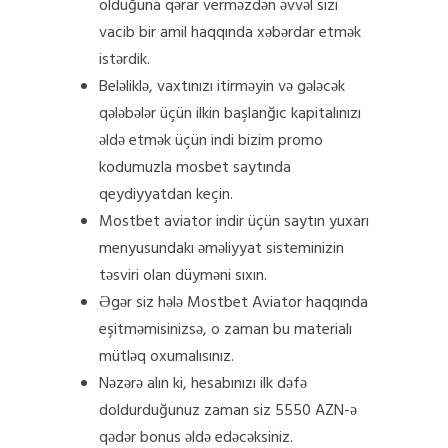
olduğuna qərar verməzdən əvvəl sizi
vacib bir amil haqqında xəbərdar etmək
istərdik.
Beləliklə, vaxtınızı itirməyin və gələcək
qələbələr üçün ilkin başlanğıc kapitalınızı
əldə etmək üçün indi bizim promo
kodumuzla mosbet saytında
qeydiyyatdan keçin.
Mostbet aviator indir üçün saytın yuxarı
menyusundakı əməliyyat sisteminizin
təsviri olan düyməni sıxın.
Əgər siz hələ Mostbet Aviator haqqında
eşitməmisinizsə, o zaman bu materialı
mütləq oxumalısınız.
Nəzərə alın ki, hesabınızı ilk dəfə
doldurduğunuz zaman siz 5550 AZN-ə
qədər bonus əldə edəcəksiniz.