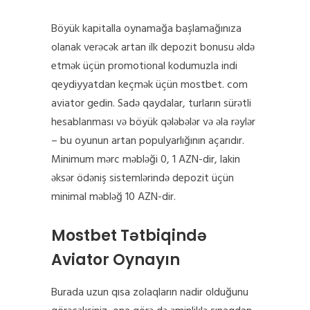
Böyük kapitalla oynamağa başlamağınıza
olanak verəcək artan ilk depozit bonusu əldə
etmək üçün promotional kodumuzla indi
qeydiyyatdan keçmək üçün mostbet. com
aviator gedin. Sadə qaydalar, turların sürətli
hesablanması və böyük qələbələr və əla rəylər
– bu oyunun artan populyarlığının açarıdır.
Minimum mərc məbləği 0, 1 AZN-dir, lakin
əksər ödəniş sistemlərində depozit üçün
minimal məbləğ 10 AZN-dir.
Mostbet Tətbiqində
Aviator Oynayın
Burada uzun qısa zolaqların nadir olduğunu