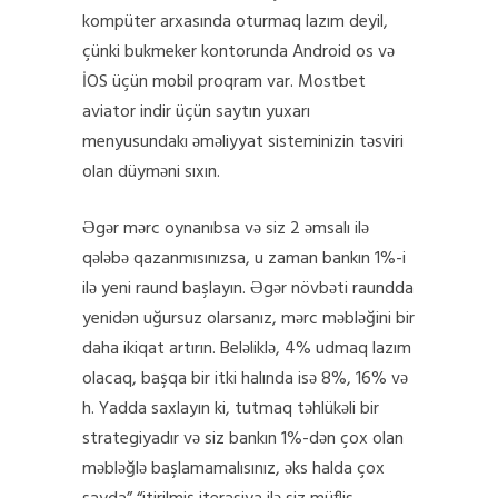
kompüter arxasında oturmaq lazım deyil,
çünki bukmeker kontorunda Android os və
İOS üçün mobil proqram var. Mostbet
aviator indir üçün saytın yuxarı
menyusundakı əməliyyat sisteminizin təsviri
olan düyməni sıxın.
Əgər mərc oynanıbsa və siz 2 əmsalı ilə
qələbə qazanmısınızsa, u zaman bankın 1%-i
ilə yeni raund başlayın. Əgər növbəti raundda
yenidən uğursuz olarsanız, mərc məbləğini bir
daha ikiqat artırın. Beləliklə, 4% udmaq lazım
olacaq, başqa bir itki halında isə 8%, 16% və
h. Yadda saxlayın ki, tutmaq təhlükəli bir
strategiyadır və siz bankın 1%-dən çox olan
məbləğlə başlamamalısınız, əks halda çox