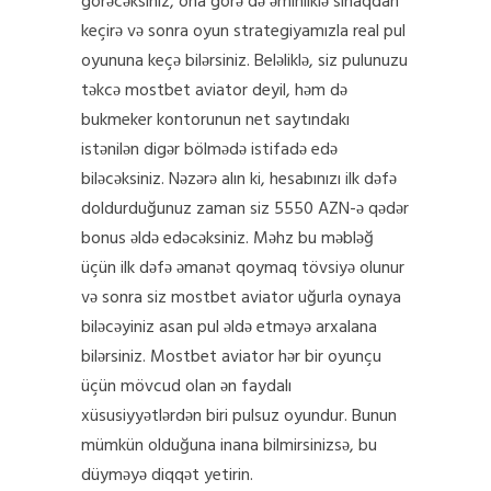
görəcəksiniz, ona görə də əminliklə sınaqdan
keçirə və sonra oyun strategiyamızla real pul
oyununa keçə bilərsiniz. Beləliklə, siz pulunuzu
təkcə mostbet aviator deyil, həm də
bukmeker kontorunun net saytındakı
istənilən digər bölmədə istifadə edə
biləcəksiniz. Nəzərə alın ki, hesabınızı ilk dəfə
doldurduğunuz zaman siz 5550 AZN-ə qədər
bonus əldə edəcəksiniz. Məhz bu məbləğ
üçün ilk dəfə əmanət qoymaq tövsiyə olunur
və sonra siz mostbet aviator uğurla oynaya
biləcəyiniz asan pul əldə etməyə arxalana
bilərsiniz. Mostbet aviator hər bir oyunçu
üçün mövcud olan ən faydalı
xüsusiyyətlərdən biri pulsuz oyundur. Bunun
mümkün olduğuna inana bilmirsinizsə, bu
düyməyə diqqət yetirin.