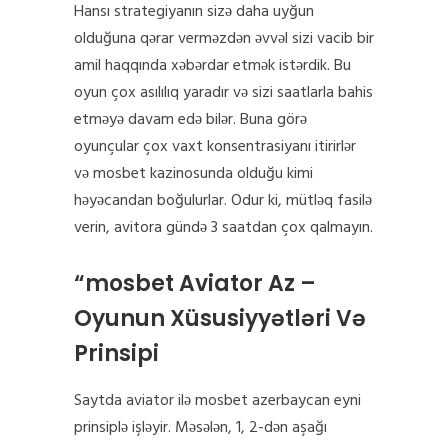
Hansı strategiyanın sizə daha uyğun
olduğuna qərar verməzdən əvvəl sizi vacib bir
amil haqqında xəbərdar etmək istərdik. Bu
oyun çox asılılıq yaradır və sizi saatlarla bahis
etməyə davam edə bilər. Buna görə
oyunçular çox vaxt konsentrasiyanı itirirlər
və mosbet kazinosunda olduğu kimi
həyəcandan boğulurlar. Odur ki, mütləq fasilə
verin, avitora gündə 3 saatdan çox qalmayın.
“mosbet Aviator Az –
Oyunun Xüsusiyyətləri Və
Prinsipi
Saytda aviator ilə mosbet azerbaycan eyni
prinsiplə işləyir. Məsələn, 1, 2-dən aşağı