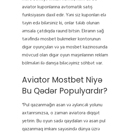
aviator kuponlarına avtomatik satış
funksiyasını daxil edir. Yəni siz kuponları elə
təyin edə bilərsiniz ki, onlar tələb olunan
əmsala çatdıqda raund bitsin. Ekranın sağ
tərəfində mosbet bukmeker kontorunun
digər oyunçuları və ya mosbet kazinosunda
mövcud olan digər oyun maşınlarının reklam
bölmələri ilə danışa biləcəyiniz söhbət var.
Aviator Mostbet Niyə
Bu Qədər Populyardır?
“Pul qazanmağın asan və əyləncəli yolunu
axtarırsınızsa, o zaman aviatora diqqət
yetirin. Bu oyun sadə qaydaları və asan pul
qazanmaq imkanı sayəsində dünya üzrə