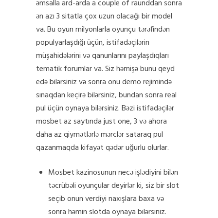
əmsalla ard-arda a couple of raunddan sonra
ən azı 3 sitatla çox uzun olacağı bir model
va. Bu oyun milyonlarla oyunçu tərəfindən
populyarlaşdığı üçün, istifadəçilərin
müşahidələrini və qanunlarını paylaşdıqları
tematik forumlar va. Siz həmişə bunu qeyd
edə bilərsiniz və sonra onu demo rejimində
sınaqdan keçirə bilərsiniz, bundan sonra real
pul üçün oynaya bilərsiniz. Bəzi istifadəçilər
mosbet az saytında just one, 3 və ahora
daha az qiymətlərlə mərclər sataraq pul
qazanmaqda kifayət qədər uğurlu olurlar.
Mosbet kazinosunun necə işlədiyini bilən
təcrübəli oyunçular deyirlər ki, siz bir slot
seçib onun verdiyi naxışlara baxa və
sonra həmin slotda oynaya bilərsiniz.