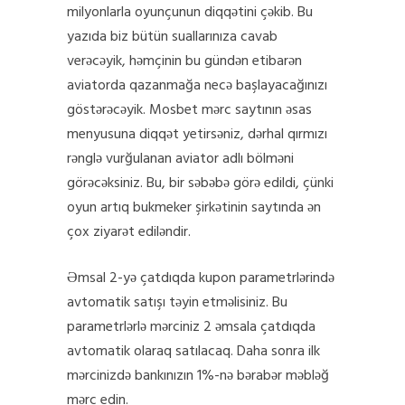
milyonlarla oyunçunun diqqətini çəkib. Bu
yazıda biz bütün suallarınıza cavab
verəcəyik, həmçinin bu gündən etibarən
aviatorda qazanmağa necə başlayacağınızı
göstərəcəyik. Mosbet mərc saytının əsas
menyusuna diqqət yetirsəniz, dərhal qırmızı
rənglə vurğulanan aviator adlı bölməni
görəcəksiniz. Bu, bir səbəbə görə edildi, çünki
oyun artıq bukmeker şirkətinin saytında ən
çox ziyarət ediləndir.
Əmsal 2-yə çatdıqda kupon parametrlərində
avtomatik satışı təyin etməlisiniz. Bu
parametrlərlə mərciniz 2 əmsala çatdıqda
avtomatik olaraq satılacaq. Daha sonra ilk
mərcinizdə bankınızın 1%-nə bərabər məbləğ
mərc edin.