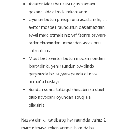
Aviator Mostbet sizə uçuş zamanı
qazanc əldə etmək imkanı verir.
Oyunun bütün prinsipi ona əsaslanır ki, siz
avitor mosbet raundunun başlamazdan
əvvəl mərc etməlisiniz və” “sonra təyyarə
radar ekranından uçmazdan əvvəl onu
satmalısınız.
Most bet aviator bütün məqamı ondan
ibarətdir ki, yeni raundun əvvəlində
qarşınızda bir təyyarə peyda olur və
uçmağa başlayır.
Bundan sonra tətbiqdə hesabınıza daxil
olub həyəcanlı oyundan zövq ala
bilərsiniz.
Nəzərə alın ki, tərtibatçı hər raundda yalnız 2
mərc etməyə imkan vermir, həm də bu