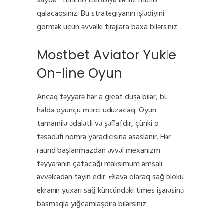
sayda” “itirilmiş iterasiya ilə siz müflis
qalacaqsınız. Bu strategiyanın işlədiyini
görmək üçün əvvəlki tirajlara baxa bilərsiniz.
Mostbet Aviator Yukle
On-line Oyun
Ancaq təyyarə hər a great düşə bilər, bu
halda oyunçu mərci uduzacaq. Oyun
tamamilə ədalətli və şəffafdır, çünki o
təsadüfi nömrə yaradıcısına əsaslanır. Hər
raund başlanmazdan əvvəl mexanizm
təyyarənin çatacağı maksimum əmsalı
əvvəlcədən təyin edir. Əlavə olaraq sağ bloku
ekranın yuxarı sağ küncündəki times işarəsinə
basmaqla yığcamlaşdıra bilərsiniz.