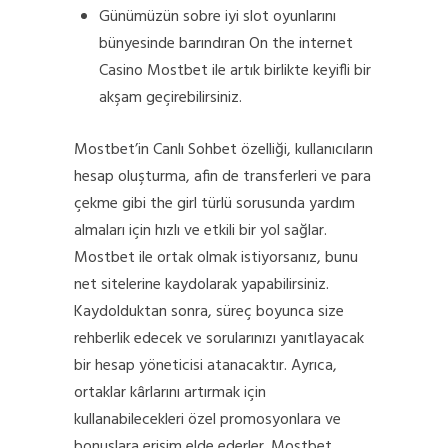
Günümüzün sobre iyi slot oyunlarını
bünyesinde barındıran On the internet
Casino Mostbet ile artık birlikte keyifli bir
akşam geçirebilirsiniz.
Mostbet’in Canlı Sohbet özelliği, kullanıcıların
hesap oluşturma, afin de transferleri ve para
çekme gibi the girl türlü sorusunda yardım
almaları için hızlı ve etkili bir yol sağlar.
Mostbet ile ortak olmak istiyorsanız, bunu
net sitelerine kaydolarak yapabilirsiniz.
Kaydolduktan sonra, süreç boyunca size
rehberlik edecek ve sorularınızı yanıtlayacak
bir hesap yöneticisi atanacaktır. Ayrıca,
ortaklar kârlarını artırmak için
kullanabilecekleri özel promosyonlara ve
bonuslara erişim elde ederler. Mostbet