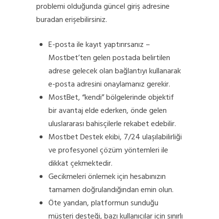
problemi olduğunda güncel giriş adresine
buradan erişebilirsiniz.
E-posta ile kayıt yaptırırsanız –
Mostbet’ten gelen postada belirtilen
adrese gelecek olan bağlantıyı kullanarak
e-posta adresini onaylamanız gerekir.
MostBet, “kendi” bölgelerinde objektif
bir avantaj elde ederken, önde gelen
uluslararası bahisçilerle rekabet edebilir.
Mostbet Destek ekibi, 7/24 ulaşılabilirliği
ve profesyonel çözüm yöntemleri ile
dikkat çekmektedir.
Gecikmeleri önlemek için hesabınızın
tamamen doğrulandığından emin olun.
Öte yandan, platformun sunduğu
müşteri desteği, bazı kullanıcılar için sınırlı