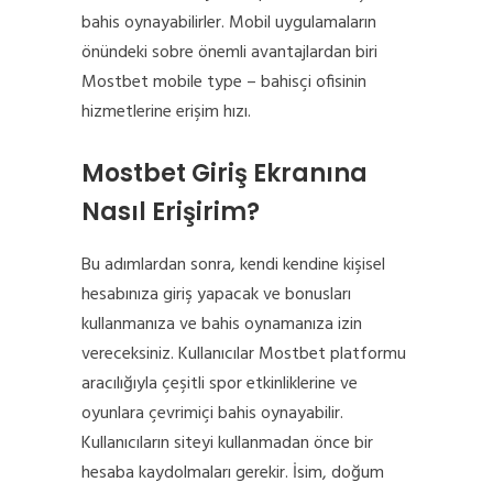
bahis oynayabilirler. Mobil uygulamaların
önündeki sobre önemli avantajlardan biri
Mostbet mobile type – bahisçi ofisinin
hizmetlerine erişim hızı.
Mostbet Giriş Ekranına
Nasıl Erişirim?
Bu adımlardan sonra, kendi kendine kişisel
hesabınıza giriş yapacak ve bonusları
kullanmanıza ve bahis oynamanıza izin
vereceksiniz. Kullanıcılar Mostbet platformu
aracılığıyla çeşitli spor etkinliklerine ve
oyunlara çevrimiçi bahis oynayabilir.
Kullanıcıların siteyi kullanmadan önce bir
hesaba kaydolmaları gerekir. İsim, doğum