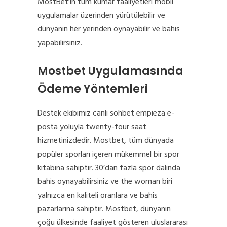
MostBet’in tüm kumar faaliyetleri mobil
uygulamalar üzerinden yürütülebilir ve
dünyanın her yerinden oynayabilir ve bahis
yapabilirsiniz.
Mostbet Uygulamasında
Ödeme Yöntemleri
Destek ekibimiz canlı sohbet empieza e-
posta yoluyla twenty-four saat
hizmetinizdedir. Mostbet, tüm dünyada
popüler sporları içeren mükemmel bir spor
kitabına sahiptir. 30’dan fazla spor dalında
bahis oynayabilirsiniz ve the woman biri
yalnızca en kaliteli oranlara ve bahis
pazarlarına sahiptir. Mostbet, dünyanın
çoğu ülkesinde faaliyet gösteren uluslararası