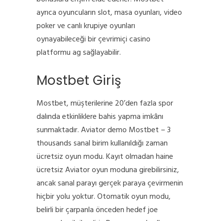
ayrıca oyuncuların slot, masa oyunları, video
poker ve canlı krupiye oyunları
oynayabileceği bir çevrimiçi casino
platformu ag sağlayabilir.
Mostbet Giriş
Mostbet, müşterilerine 20’den fazla spor
dalında etkinliklere bahis yapma imkânı
sunmaktadır. Aviator demo Mostbet – 3
thousands sanal birim kullanıldığı zaman
ücretsiz oyun modu. Kayıt olmadan haine
ücretsiz Aviator oyun moduna girebilirsiniz,
ancak sanal parayı gerçek paraya çevirmenin
hiçbir yolu yoktur. Otomatik oyun modu,
belirli bir çarpanla önceden hedef joe