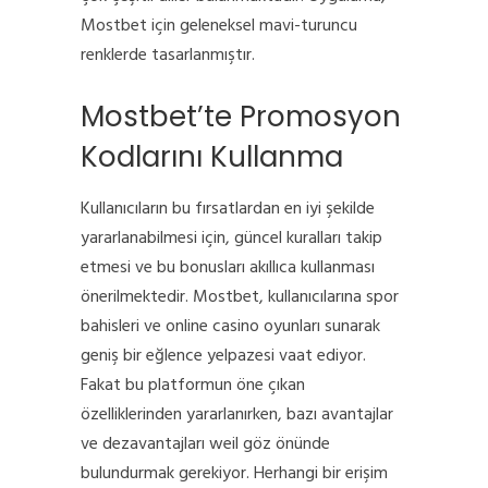
Mostbet için geleneksel mavi-turuncu
renklerde tasarlanmıştır.
Mostbet’te Promosyon
Kodlarını Kullanma
Kullanıcıların bu fırsatlardan en iyi şekilde
yararlanabilmesi için, güncel kuralları takip
etmesi ve bu bonusları akıllıca kullanması
önerilmektedir. Mostbet, kullanıcılarına spor
bahisleri ve online casino oyunları sunarak
geniş bir eğlence yelpazesi vaat ediyor.
Fakat bu platformun öne çıkan
özelliklerinden yararlanırken, bazı avantajlar
ve dezavantajları weil göz önünde
bulundurmak gerekiyor. Herhangi bir erişim