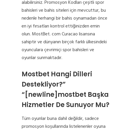
alabilirsiniz. Promosyon Kodları çeşitli spor
bahisleri ve bahis siteleri için mevcuttur, bu
nedenle herhangi bir bahis oynamadan önce
en iyi fırsatları kontrol ettiğinizden emin
olun. MostBet. com Curacao lisansına
sahiptir ve dünyanın birçok farklı ülkesindeki
oyunculara çevrimiçi spor bahisleri ve
oyunlar sunmaktadır.
Mostbet Hangi Dilleri
Destekliyor?”
“[newline]mostbet Başka
Hizmetler De Sunuyor Mu?
Tüm oyunlar buna dahil değildir, sadece
promosyon koşullarında listelenenler oyuna