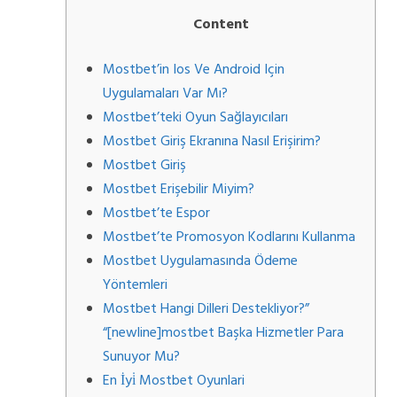
Content
Mostbet’in Ios Ve Android Için
Uygulamaları Var Mı?
Mostbet’teki Oyun Sağlayıcıları
Mostbet Giriş Ekranına Nasıl Erişirim?
Mostbet Giriş
Mostbet Erişebilir Miyim?
Mostbet’te Espor
Mostbet’te Promosyon Kodlarını Kullanma
Mostbet Uygulamasında Ödeme
Yöntemleri
Mostbet Hangi Dilleri Destekliyor?”
“[newline]mostbet Başka Hizmetler Para
Sunuyor Mu?
En İyi̇ Mostbet Oyunlari