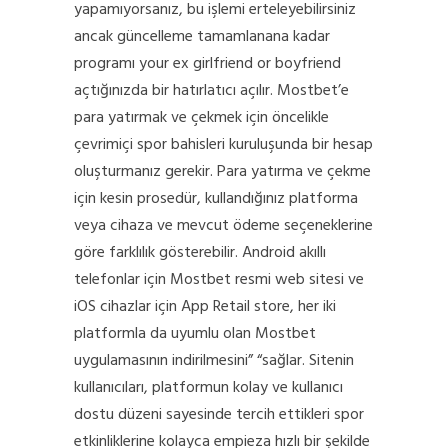
yapamıyorsanız, bu işlemi erteleyebilirsiniz
ancak güncelleme tamamlanana kadar
programı your ex girlfriend or boyfriend
açtığınızda bir hatırlatıcı açılır. Mostbet’e
para yatırmak ve çekmek için öncelikle
çevrimiçi spor bahisleri kuruluşunda bir hesap
oluşturmanız gerekir. Para yatırma ve çekme
için kesin prosedür, kullandığınız platforma
veya cihaza ve mevcut ödeme seçeneklerine
göre farklılık gösterebilir. Android akıllı
telefonlar için Mostbet resmi web sitesi ve
iOS cihazlar için App Retail store, her iki
platformla da uyumlu olan Mostbet
uygulamasının indirilmesini” “sağlar. Sitenin
kullanıcıları, platformun kolay ve kullanıcı
dostu düzeni sayesinde tercih ettikleri spor
etkinliklerine kolayca empieza hızlı bir şekilde