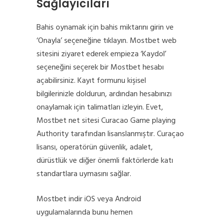
Sağlayıcıları
Bahis oynamak için bahis miktarını girin ve
‘Onayla’ seçeneğine tıklayın. Mostbet web
sitesini ziyaret ederek empieza ‘Kaydol’
seçeneğini seçerek bir Mostbet hesabı
açabilirsiniz. Kayıt formunu kişisel
bilgilerinizle doldurun, ardından hesabınızı
onaylamak için talimatları izleyin. Evet,
Mostbet net sitesi Curacao Game playing
Authority tarafından lisanslanmıştır. Curaçao
lisansı, operatörün güvenlik, adalet,
dürüstlük ve diğer önemli faktörlerde katı
standartlara uymasını sağlar.
Mostbet indir iOS veya Android
uygulamalarında bunu hemen