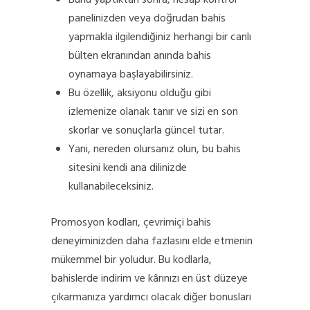
panelinizden veya doğrudan bahis
yapmakla ilgilendiğiniz herhangi bir canlı
bülten ekranından anında bahis
oynamaya başlayabilirsiniz.
Bu özellik, aksiyonu olduğu gibi
izlemenize olanak tanır ve sizi en son
skorlar ve sonuçlarla güncel tutar.
Yani, nereden olursanız olun, bu bahis
sitesini kendi ana dilinizde
kullanabileceksiniz.
Promosyon kodları, çevrimiçi bahis
deneyiminizden daha fazlasını elde etmenin
mükemmel bir yoludur. Bu kodlarla,
bahislerde indirim ve kârınızı en üst düzeye
çıkarmanıza yardımcı olacak diğer bonusları