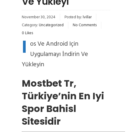
Ve Yükleyi
November 30, 2024
Posted by:
lvillar
Category:
Uncategorized
No Comments
0
Likes
I
os Ve Android Için
Uygulamayı İndirin Ve
Yükleyin
Mostbet Tr,
Türkiye’nin En Iyi
Spor Bahisl
Sitesidir