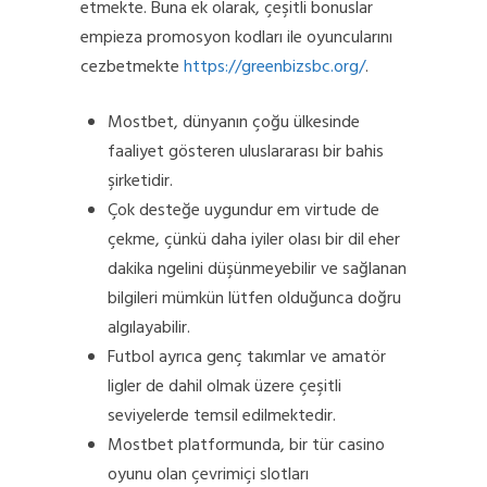
etmekte. Buna ek olarak, çeşitli bonuslar
empieza promosyon kodları ile oyuncularını
cezbetmekte
https://greenbizsbc.org/
.
Mostbet, dünyanın çoğu ülkesinde
faaliyet gösteren uluslararası bir bahis
şirketidir.
Çok desteğe uygundur em virtude de
çekme, çünkü daha iyiler olası bir dil eher
dakika ngelini düşünmeyebilir ve sağlanan
bilgileri mümkün lütfen olduğunca doğru
algılayabilir.
Futbol ayrıca genç takımlar ve amatör
ligler de dahil olmak üzere çeşitli
seviyelerde temsil edilmektedir.
Mostbet platformunda, bir tür casino
oyunu olan çevrimiçi slotları