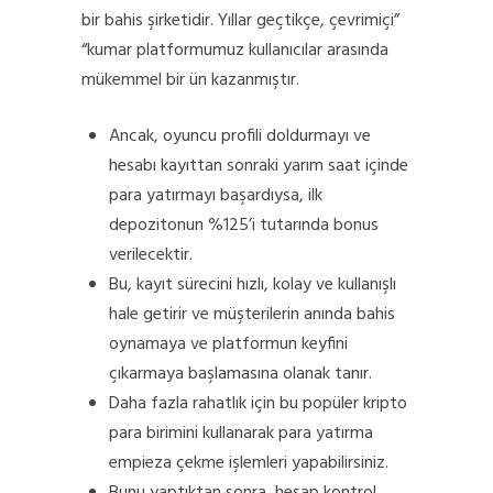
bir bahis şirketidir. Yıllar geçtikçe, çevrimiçi”
“kumar platformumuz kullanıcılar arasında
mükemmel bir ün kazanmıştır.
Ancak, oyuncu profili doldurmayı ve
hesabı kayıttan sonraki yarım saat içinde
para yatırmayı başardıysa, ilk
depozitonun %125’i tutarında bonus
verilecektir.
Bu, kayıt sürecini hızlı, kolay ve kullanışlı
hale getirir ve müşterilerin anında bahis
oynamaya ve platformun keyfini
çıkarmaya başlamasına olanak tanır.
Daha fazla rahatlık için bu popüler kripto
para birimini kullanarak para yatırma
empieza çekme işlemleri yapabilirsiniz.
Bunu yaptıktan sonra, hesap kontrol