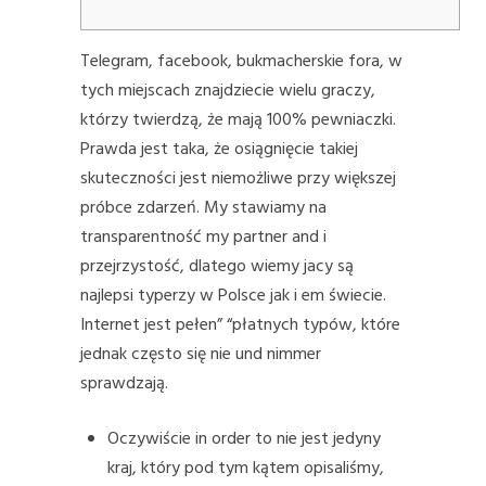
Telegram, facebook, bukmacherskie fora, w
tych miejscach znajdziecie wielu graczy,
którzy twierdzą, że mają 100% pewniaczki.
Prawda jest taka, że osiągnięcie takiej
skuteczności jest niemożliwe przy większej
próbce zdarzeń. My stawiamy na
transparentność my partner and i
przejrzystość, dlatego wiemy jacy są
najlepsi typerzy w Polsce jak i em świecie.
Internet jest pełen” “płatnych typów, które
jednak często się nie und nimmer
sprawdzają.
Oczywiście in order to nie jest jedyny
kraj, który pod tym kątem opisaliśmy,