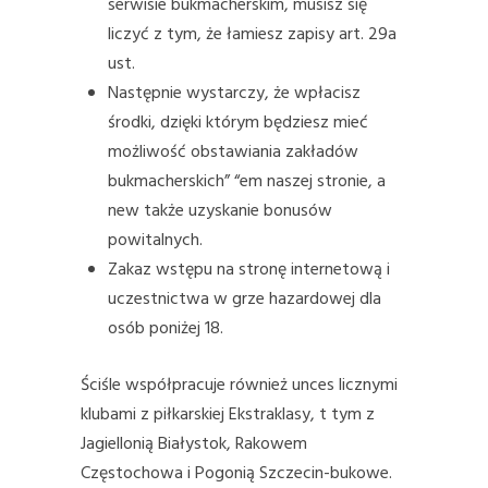
serwisie bukmacherskim, musisz się
liczyć z tym, że łamiesz zapisy art. 29a
ust.
Następnie wystarczy, że wpłacisz
środki, dzięki którym będziesz mieć
możliwość obstawiania zakładów
bukmacherskich” “em naszej stronie, a
new także uzyskanie bonusów
powitalnych.
Zakaz wstępu na stronę internetową i
uczestnictwa w grze hazardowej dla
osób poniżej 18.
Ściśle współpracuje również unces licznymi
klubami z piłkarskiej Ekstraklasy, t tym z
Jagiellonią Białystok, Rakowem
Częstochowa i Pogonią Szczecin-bukowe.