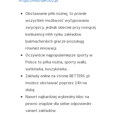
https://mostbet102.pl
.
Obstawianie piłki nożnej, to przede
wszystkim możliwość wytypowania
zwycięzcy, jednak obecnie przy rosnącej
konkurencji mhh rynku zakładów
bukmacherskich gracze poszukują
również innowacji.
Oczywiście najpopularniejsze sporty w
Polsce to piłka nożna, sporty walki,
siatkówka, koszykówka…
Zakłady online na stronie BETTERS. pl
możesz obstawiać poprzez 24h na
dobę.
Nawet najbardziej wybredny kibic na
pewno znajdzie dla siebie odpowiedni
variant zakładów.