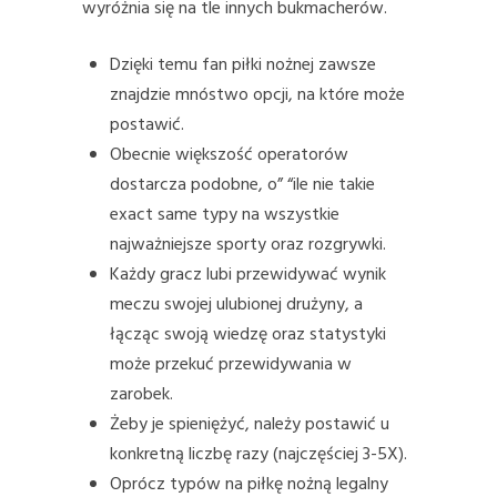
wyróżnia się na tle innych bukmacherów.
Dzięki temu fan piłki nożnej zawsze
znajdzie mnóstwo opcji, na które może
postawić.
Obecnie większość operatorów
dostarcza podobne, o” “ile nie takie
exact same typy na wszystkie
najważniejsze sporty oraz rozgrywki.
Każdy gracz lubi przewidywać wynik
meczu swojej ulubionej drużyny, a
łącząc swoją wiedzę oraz statystyki
może przekuć przewidywania w
zarobek.
Żeby je spieniężyć, należy postawić u
konkretną liczbę razy (najczęściej 3-5X).
Oprócz typów na piłkę nożną legalny