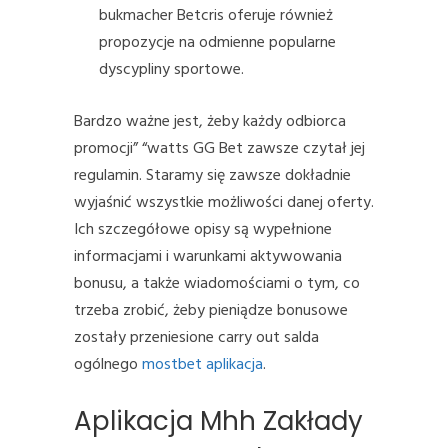
bukmacher Betcris oferuje również
propozycje na odmienne popularne
dyscypliny sportowe.
Bardzo ważne jest, żeby każdy odbiorca
promocji” “watts GG Bet zawsze czytał jej
regulamin. Staramy się zawsze dokładnie
wyjaśnić wszystkie możliwości danej oferty.
Ich szczegółowe opisy są wypełnione
informacjami i warunkami aktywowania
bonusu, a także wiadomościami o tym, co
trzeba zrobić, żeby pieniądze bonusowe
zostały przeniesione carry out salda
ogólnego
mostbet aplikacja
.
Aplikacja Mhh Zakłady