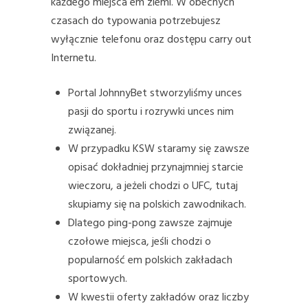
każdego miejsca em ziemi. W obecnych
czasach do typowania potrzebujesz
wyłącznie telefonu oraz dostępu carry out
Internetu.
Portal JohnnyBet stworzyliśmy unces
pasji do sportu i rozrywki unces nim
związanej.
W przypadku KSW staramy się zawsze
opisać dokładniej przynajmniej starcie
wieczoru, a jeżeli chodzi o UFC, tutaj
skupiamy się na polskich zawodnikach.
Dlatego ping-pong zawsze zajmuje
czołowe miejsca, jeśli chodzi o
popularność em polskich zakładach
sportowych.
W kwestii oferty zakładów oraz liczby